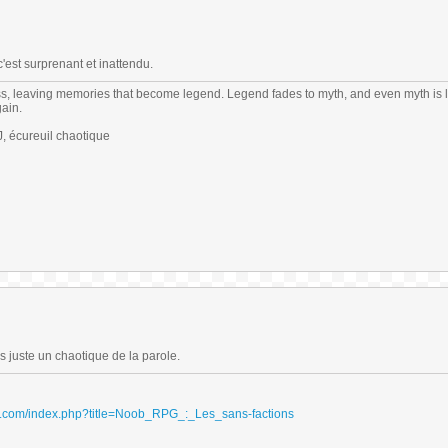
'est surprenant et inattendu.
s, leaving memories that become legend. Legend fades to myth, and even myth is 
gain.
 écureuil chaotique
 juste un chaotique de la parole.
ydri.com/index.php?title=Noob_RPG_:_Les_sans-factions