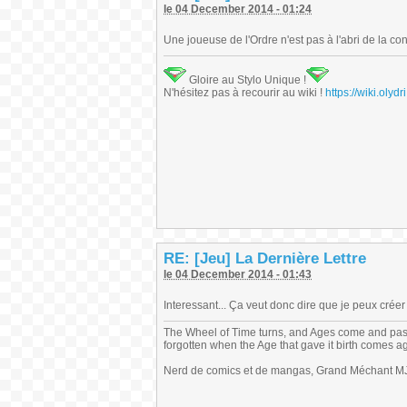
le 04 December 2014 - 01:24
Une joueuse de l'Ordre n'est pas à l'abri de la c
Gloire au Stylo Unique !
N'hésitez pas à recourir au wiki !
https://wiki.ol
RE: [Jeu] La Dernière Lettre
le 04 December 2014 - 01:43
Interessant... Ça veut donc dire que je peux créer 
The Wheel of Time turns, and Ages come and pas
forgotten when the Age that gave it birth comes a
Nerd de comics et de mangas, Grand Méchant MJ,