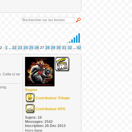
2 -
1
...
22
23
24
25
26
27
28
29
30
31
32
...
42
. Celle-ci ne
long
Ragnor
Contributeur Trilogie
Contributeur RPG
Sujets: 10
Messages: 2542
Inscription: 26 Dec 2013
Hors-ligne