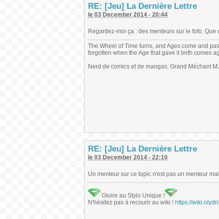
RE: [Jeu] La Dernière Lettre
le 03 December 2014 - 20:44
Regardez-moi ça : des menteurs sur le fofo. Que c
The Wheel of Time turns, and Ages come and pas
forgotten when the Age that gave it birth comes a
Nerd de comics et de mangas, Grand Méchant MJ,
RE: [Jeu] La Dernière Lettre
le 03 December 2014 - 22:10
Un menteur sur ce topic n'est pas un menteur mais
Gloire au Stylo Unique !
N'hésitez pas à recourir au wiki !
https://wiki.ol