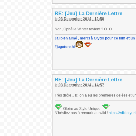
RE: [Jeu] La Dernière Lettre
le 03 December 2014 - 12:58
Non, Ophélie Winter revient ? O_O
j'ai bien aimé , merci à Olydri pour ce film et 
#jugetenshi
RE: [Jeu] La Dernière Lettre
le 03 December 2014 - 14:57
Très drôle... Ici on a eu les premières gelées et u
Gloire au Stylo Unique !
N'hésitez pas à recourir au wiki !
https://wiki.ol