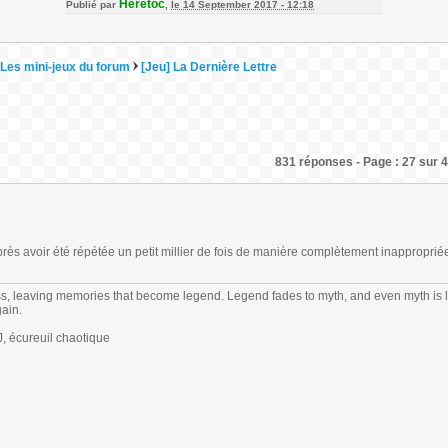
Heretoc
Publié par
,
le 14 September 2017 - 12:18
Les mini-jeux du forum
[Jeu] La Dernière Lettre
831 réponses - Page : 27 sur 4
ès avoir été répétée un petit millier de fois de manière complètement inappropriée
s, leaving memories that become legend. Legend fades to myth, and even myth is 
gain.
 écureuil chaotique