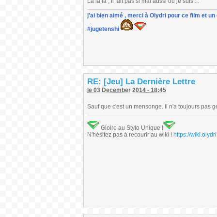
La la la , il fait pas si mal aussi où je suis ...
j'ai bien aimé , merci à Olydri pour ce film et 
#jugetenshi
RE: [Jeu] La Dernière Lettre
le 03 December 2014 - 18:45
Sauf que c'est un mensonge. Il n'a toujours pas ge
Gloire au Stylo Unique !
N'hésitez pas à recourir au wiki !
https://wiki.ol