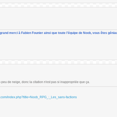
un grand merci à Fabien Founier ainsi que toute l'équipe de Noob, vous êtes géniau
n peu de neige, donc la citation n'est pas si inappropriée que ça.
ydri.com/index.php?title=Noob_RPG_:_Les_sans-factions