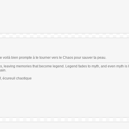
te voilà bien prompte à te tourner vers le Chaos pour sauver ta peau.
s, leaving memories that become legend. Legend fades to myth, and even myth is 
gain.
 écureuil chaotique