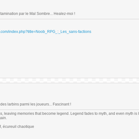
ontamination par le Mal Sombre... Healez-moi !
ydri.com/index.php?title=Noob_RPG_:_Les_sans-factions
des larbins parmi les joueurs... Fascinant !
s, leaving memories that become legend. Legend fades to myth, and even myth is 
gain.
 écureuil chaotique