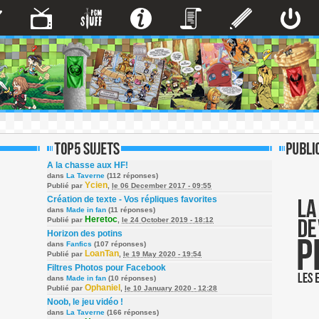
A la chasse aux HF!
dans
La Taverne
(112 réponses)
Ycien
Publié par
,
le 06 December 2017 - 09:55
Création de texte - Vos répliques favorites
dans
Made in fan
(11 réponses)
Heretoc
Publié par
,
le 24 October 2019 - 18:12
Horizon des potins
dans
Fanfics
(107 réponses)
LoanTan
Publié par
,
le 19 May 2020 - 19:54
Filtres Photos pour Facebook
dans
Made in fan
(10 réponses)
Ophaniel
Publié par
,
le 10 January 2020 - 12:28
Noob, le jeu vidéo !
dans
La Taverne
(166 réponses)