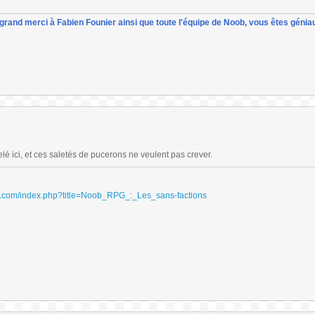
un grand merci à Fabien Founier ainsi que toute l'équipe de Noob, vous êtes géniau
lé ici, et ces saletés de pucerons ne veulent pas crever.
ydri.com/index.php?title=Noob_RPG_:_Les_sans-factions