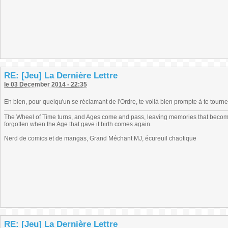
RE: [Jeu] La Dernière Lettre
le 03 December 2014 - 22:35
Eh bien, pour quelqu'un se réclamant de l'Ordre, te voilà bien prompte à te tourn
The Wheel of Time turns, and Ages come and pass, leaving memories that become
forgotten when the Age that gave it birth comes again.
Nerd de comics et de mangas, Grand Méchant MJ, écureuil chaotique
RE: [Jeu] La Dernière Lettre