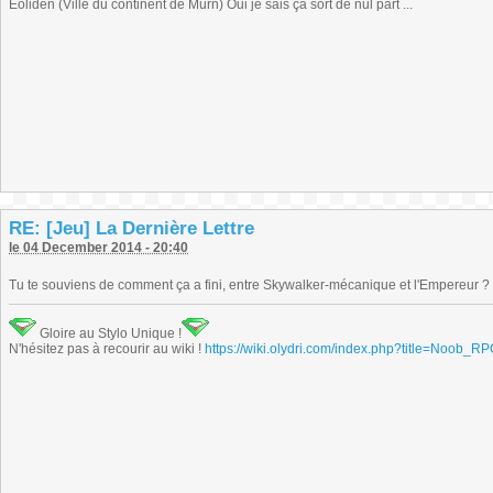
Eoliden (Ville du continent de Murn) Oui je sais ça sort de nul part ...
RE: [Jeu] La Dernière Lettre
le 04 December 2014 - 20:40
Tu te souviens de comment ça a fini, entre Skywalker-mécanique et l'Empereur ?
Gloire au Stylo Unique !
N'hésitez pas à recourir au wiki !
https://wiki.olydri.com/index.php?title=Noob_R