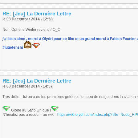
RE: [Jeu] La Dernière Lettre
le 03 December 2014 - 12:58
Non, Ophélie Winter revient ? O_O
j'ai bien aimé , merci à Olydri pour ce film et un grand merci à Fabien Founier 
#jugetenshi
RE: [Jeu] La Dernière Lettre
le 03 December 2014 - 14:57
Très drôle... Ici on a eu les premières gelées et un peu de neige, donc la citation 
Gloire au Stylo Unique !
N'hésitez pas à recourir au wiki !
https://wiki.olydri.com/index.php?title=Noob_R