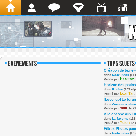
Création de texte -
dans
Made in fan
(11 
Heretoc
Publié par
,
Horizon des potins
dans
Fanfics
(107 ré
LoanTan
Publié par
[Level up] Le foru
dans
Annonces offici
Valk
Publié par
,
le 2
A la chasse aux H
dans
La Taverne
(112
Ycien
Publié par
,
le
Filtres Photos po
dans
Made in fan
(10 