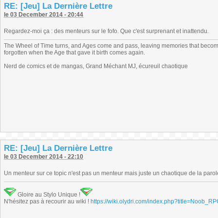
RE: [Jeu] La Dernière Lettre
le 03 December 2014 - 20:44
Regardez-moi ça : des menteurs sur le fofo. Que c'est surprenant et inattendu.
The Wheel of Time turns, and Ages come and pass, leaving memories that become
forgotten when the Age that gave it birth comes again.
Nerd de comics et de mangas, Grand Méchant MJ, écureuil chaotique
RE: [Jeu] La Dernière Lettre
le 03 December 2014 - 22:10
Un menteur sur ce topic n'est pas un menteur mais juste un chaotique de la parol
Gloire au Stylo Unique !
N'hésitez pas à recourir au wiki !
https://wiki.olydri.com/index.php?title=Noob_R