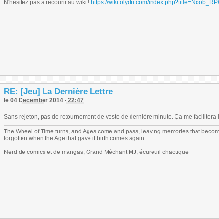
N'hésitez pas à recourir au wiki !
https://wiki.olydri.com/index.php?title=Noob_R
RE: [Jeu] La Dernière Lettre
le 04 December 2014 - 22:47
Sans rejeton, pas de retournement de veste de dernière minute. Ça me facilitera l
The Wheel of Time turns, and Ages come and pass, leaving memories that become
forgotten when the Age that gave it birth comes again.
Nerd de comics et de mangas, Grand Méchant MJ, écureuil chaotique