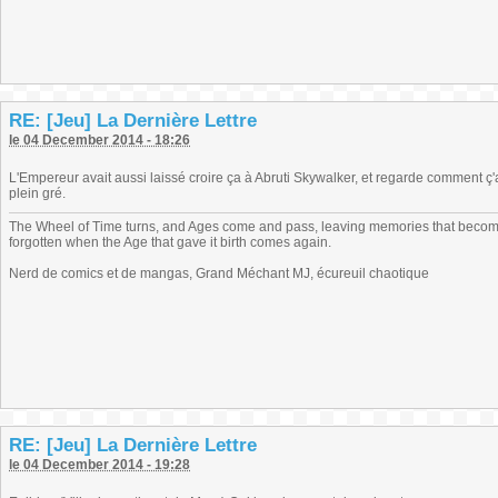
RE: [Jeu] La Dernière Lettre
le 04 December 2014 - 18:26
L'Empereur avait aussi laissé croire ça à Abruti Skywalker, et regarde comment ç
plein gré.
The Wheel of Time turns, and Ages come and pass, leaving memories that become
forgotten when the Age that gave it birth comes again.
Nerd de comics et de mangas, Grand Méchant MJ, écureuil chaotique
RE: [Jeu] La Dernière Lettre
le 04 December 2014 - 19:28