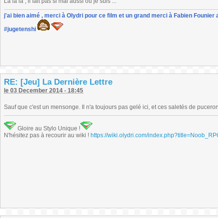
La la la , il fait pas si mal aussi où je suis ...
j'ai bien aimé , merci à Olydri pour ce film et un grand merci à Fabien Founier 
#jugetenshi
RE: [Jeu] La Dernière Lettre
le 03 December 2014 - 18:45
Sauf que c'est un mensonge. Il n'a toujours pas gelé ici, et ces saletés de pucero
Gloire au Stylo Unique !
N'hésitez pas à recourir au wiki !
https://wiki.olydri.com/index.php?title=Noob_R