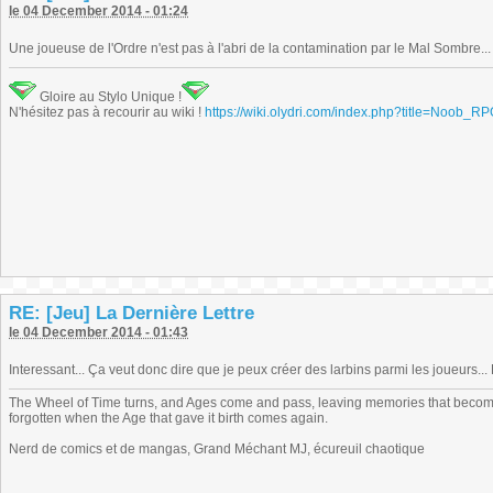
le 04 December 2014 - 01:24
Une joueuse de l'Ordre n'est pas à l'abri de la contamination par le Mal Sombre..
Gloire au Stylo Unique !
N'hésitez pas à recourir au wiki !
https://wiki.olydri.com/index.php?title=Noob_R
RE: [Jeu] La Dernière Lettre
le 04 December 2014 - 01:43
Interessant... Ça veut donc dire que je peux créer des larbins parmi les joueurs... 
The Wheel of Time turns, and Ages come and pass, leaving memories that become
forgotten when the Age that gave it birth comes again.
Nerd de comics et de mangas, Grand Méchant MJ, écureuil chaotique