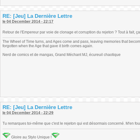
RE: [Jeu] La Dernière Lettre
le 04 December 2014 - 22:17
Retour de l'Empereur par voie de clonage et corruption du rejeton ? Tout à fait,
The Wheel of Time turns, and Ages come and pass, leaving memories that become
forgotten when the Age that gave it birth comes again.
Nerd de comics et de mangas, Grand Méchant MJ, écureuil chaotique
RE: [Jeu] La Dernière Lettre
le 04 December 2014 - 22:29
Tu remarques toi-même que c'est le rejeton qui est désormais concerné. M'en fous,
Gloire au Stylo Unique !