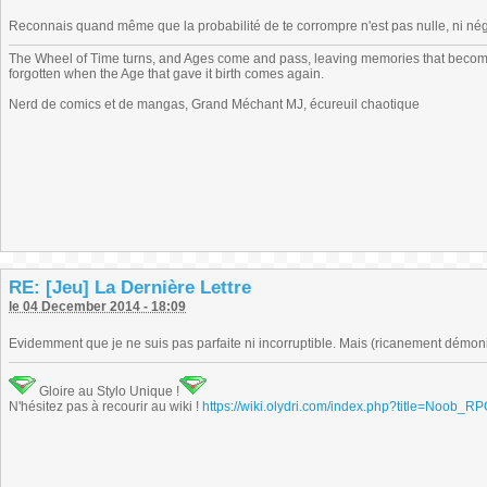
Reconnais quand même que la probabilité de te corrompre n'est pas nulle, ni nég
The Wheel of Time turns, and Ages come and pass, leaving memories that become
forgotten when the Age that gave it birth comes again.
Nerd de comics et de mangas, Grand Méchant MJ, écureuil chaotique
RE: [Jeu] La Dernière Lettre
le 04 December 2014 - 18:09
Evidemment que je ne suis pas parfaite ni incorruptible. Mais (ricanement démo
Gloire au Stylo Unique !
N'hésitez pas à recourir au wiki !
https://wiki.olydri.com/index.php?title=Noob_R