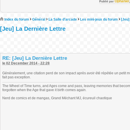
Ophaniel
Publié par
Index du forum
Général
La Salle d'arcade
Les mini-jeux du forum
[Jeu]
[Jeu] La Dernière Lettre
RE: [Jeu] La Dernière Lettre
le 02 December 2014 - 22:28
Généralement, une citation perd de son impact après avoir été répétée un petit m
fait pas exception.
The Wheel of Time turns, and Ages come and pass, leaving memories that become
forgotten when the Age that gave it birth comes again.
Nerd de comics et de mangas, Grand Méchant MJ, écureuil chaotique