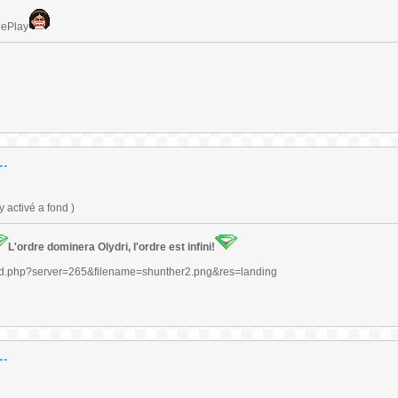
lePlay
..
 activé a fond )
L'ordre dominera Olydri, l'ordre est infini!
..