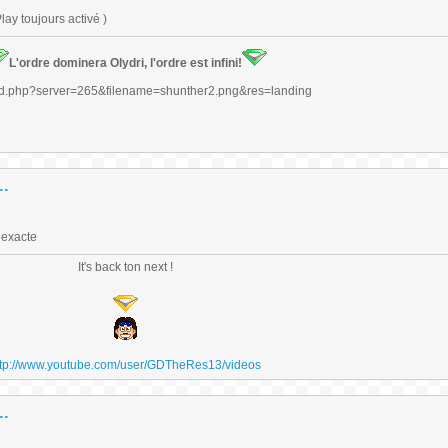
ay toujours activé )
L'ordre dominera Olydri, l'ordre est infini!
..
 exacte
It's back ton next !
ttp://www.youtube.com/user/GDTheRes13/videos
..