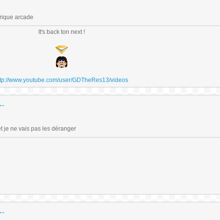
brique arcade
It's back ton next !
ttp://www.youtube.com/user/GDTheRes13/videos
..
t je ne vais pas les déranger
..