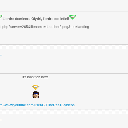
L'ordre dominera Olydri, l'ordre est infini!
..
It's back ton next !
ttp://www.youtube.com/user/GDTheRes13/videos
..