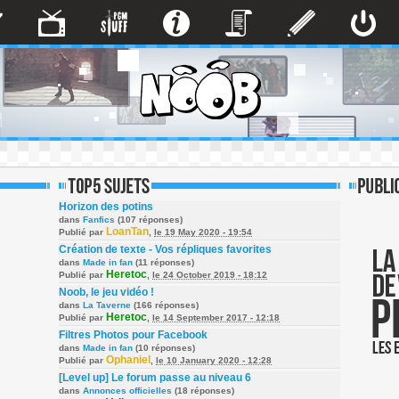
Horizon des potins
dans
Fanfics
(107 réponses)
LoanTan
Publié par
,
le 19 May 2020 - 19:54
Création de texte - Vos répliques favorites
dans
Made in fan
(11 réponses)
Heretoc
Publié par
,
le 24 October 2019 - 18:12
Noob, le jeu vidéo !
dans
La Taverne
(166 réponses)
Heretoc
Publié par
,
le 14 September 2017 - 12:18
Filtres Photos pour Facebook
dans
Made in fan
(10 réponses)
Ophaniel
Publié par
,
le 10 January 2020 - 12:28
[Level up] Le forum passe au niveau 6
dans
Annonces officielles
(18 réponses)