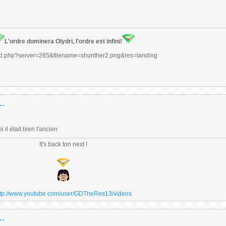
L'ordre dominera Olydri, l'ordre est infini!
..
il était bien l'ancien
It's back ton next !
ttp://www.youtube.com/user/GDTheRes13/videos
..