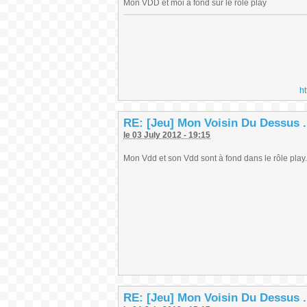
Mon VDD et moi a fond sur le role play
h
RE: [Jeu] Mon Voisin Du Dessus .
le 03 July 2012 - 19:15
Mon Vdd et son Vdd sont à fond dans le rôle play.
RE: [Jeu] Mon Voisin Du Dessus .