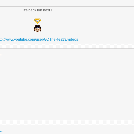
It's back ton next !
ttp://www.youtube.com/user/GDTheRes13/videos
..
..