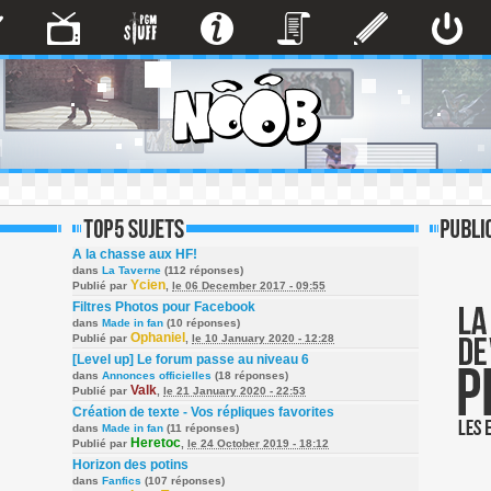
A la chasse aux HF!
dans
La Taverne
(112 réponses)
Ycien
Publié par
,
le 06 December 2017 - 09:55
Filtres Photos pour Facebook
dans
Made in fan
(10 réponses)
Ophaniel
Publié par
,
le 10 January 2020 - 12:28
[Level up] Le forum passe au niveau 6
dans
Annonces officielles
(18 réponses)
Valk
Publié par
,
le 21 January 2020 - 22:53
Création de texte - Vos répliques favorites
dans
Made in fan
(11 réponses)
Heretoc
Publié par
,
le 24 October 2019 - 18:12
Horizon des potins
dans
Fanfics
(107 réponses)