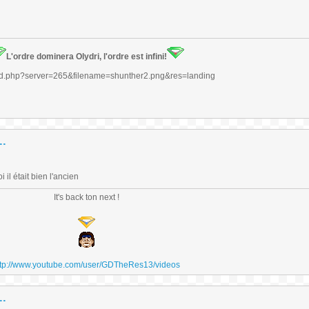
L'ordre dominera Olydri, l'ordre est infini!
..
il était bien l'ancien
It's back ton next !
ttp://www.youtube.com/user/GDTheRes13/videos
..