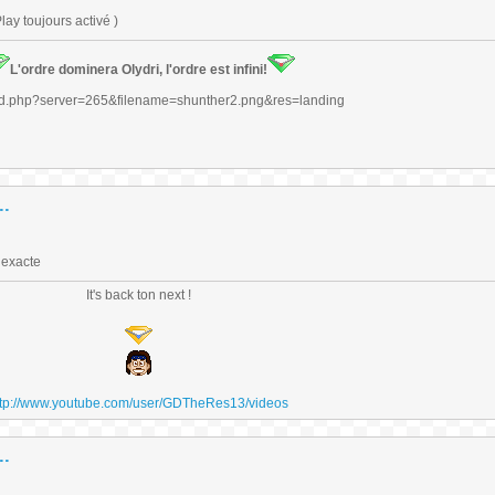
ay toujours activé )
L'ordre dominera Olydri, l'ordre est infini!
..
 exacte
It's back ton next !
ttp://www.youtube.com/user/GDTheRes13/videos
..