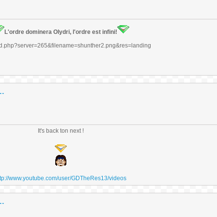
L'ordre dominera Olydri, l'ordre est infini!
..
It's back ton next !
ttp://www.youtube.com/user/GDTheRes13/videos
..