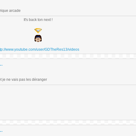
brique arcade
It's back ton next !
ttp://www.youtube.com/user/GDTheRes13/videos
..
t je ne vais pas les déranger
..