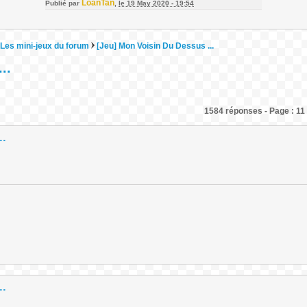
LoanTan
Publié par
,
le 19 May 2020 - 19:54
Les mini-jeux du forum
[Jeu] Mon Voisin Du Dessus ...
..
1584 réponses - Page : 11 
..
..