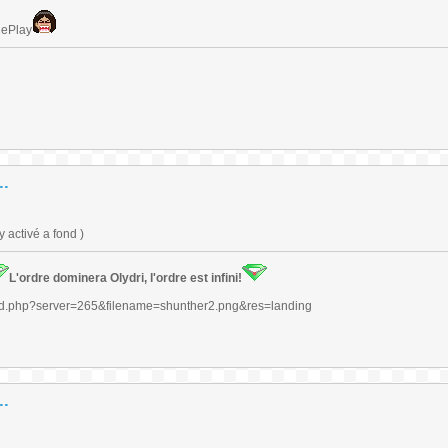
lePlay
..
 activé a fond )
L'ordre dominera Olydri, l'ordre est infini!
..