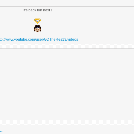
It's back ton next !
ttp://www.youtube.com/user/GDTheRes13/videos
..
..