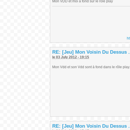
Mon VDD et moi a fond sur le role play
h
RE: [Jeu] Mon Voisin Du Dessus .
le 03 July 2012 - 19:15
Mon Vdd et son Vdd sont à fond dans le rôle play.
RE: [Jeu] Mon Voisin Du Dessus .