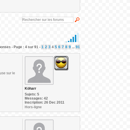
onses - Page : 4 sur 91 -
1
2
3
4
5
6
7
8
9
...
91
use sur le
Köharr
Sujets: 5
Messages: 42
Inscription: 26 Dec 2011
Hors-ligne