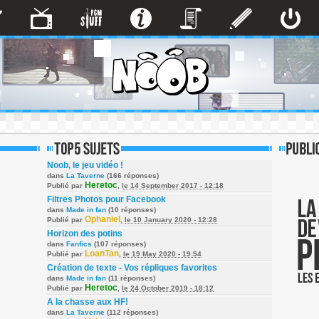
Noob, le jeu vidéo !
dans
La Taverne
(166 réponses)
Heretoc
Publié par
,
le 14 September 2017 - 12:18
Filtres Photos pour Facebook
dans
Made in fan
(10 réponses)
Ophaniel
Publié par
,
le 10 January 2020 - 12:28
Horizon des potins
dans
Fanfics
(107 réponses)
LoanTan
Publié par
,
le 19 May 2020 - 19:54
Création de texte - Vos répliques favorites
dans
Made in fan
(11 réponses)
Heretoc
Publié par
,
le 24 October 2019 - 18:12
A la chasse aux HF!
dans
La Taverne
(112 réponses)