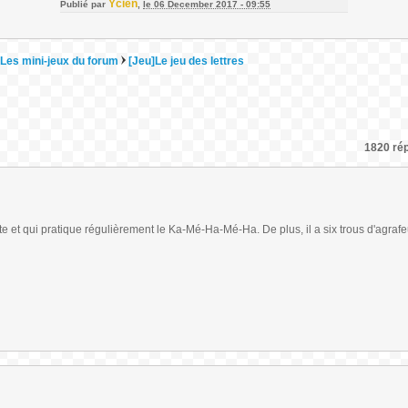
Ycien
Publié par
,
le 06 December 2017 - 09:55
Les mini-jeux du forum
[Jeu]Le jeu des lettres
1820 rép
ante et qui pratique régulièrement le Ka-Mé-Ha-Mé-Ha. De plus, il a six trous d'agrafe