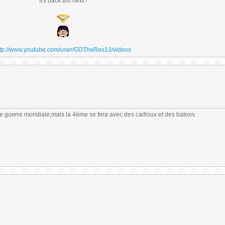
It's back ton next !
ttp://www.youtube.com/user/GDTheRes13/videos
me guerre mondiale,mais la 4ème se fera avec des cailloux et des batons