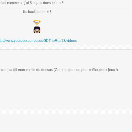
lait comme sa j'ai 5 sujets dans le top 5
It's back ton next !
ttp://www.youtube.com/user/GDTheRes13/videos
a ce qu'a dit mon voisin du dessus (Comme quoi on peut mêler deux jeux !)