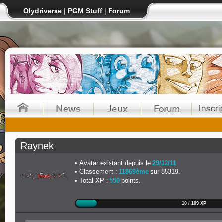
Olydriverse
|
PGM Stuff
|
Forum
Raynek
Avatar existant depuis le
29/12/11
Classement :
11869ème
sur 85319.
Total XP :
550
points.
10 / 109 XP