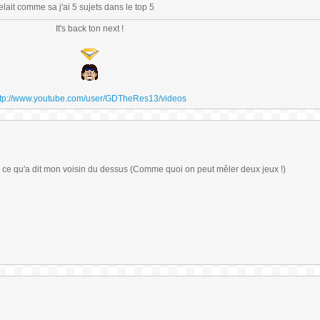
lait comme sa j'ai 5 sujets dans le top 5
It's back ton next !
ttp://www.youtube.com/user/GDTheRes13/videos
a ce qu'a dit mon voisin du dessus (Comme quoi on peut mêler deux jeux !)