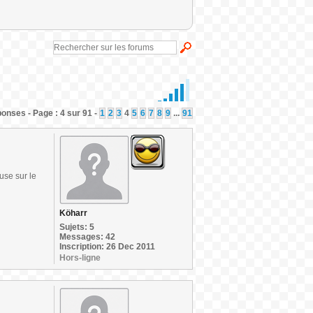
onses - Page : 4 sur 91 -
1
2
3
4
5
6
7
8
9
...
91
use sur le
Köharr
Sujets: 5
Messages: 42
Inscription: 26 Dec 2011
Hors-ligne