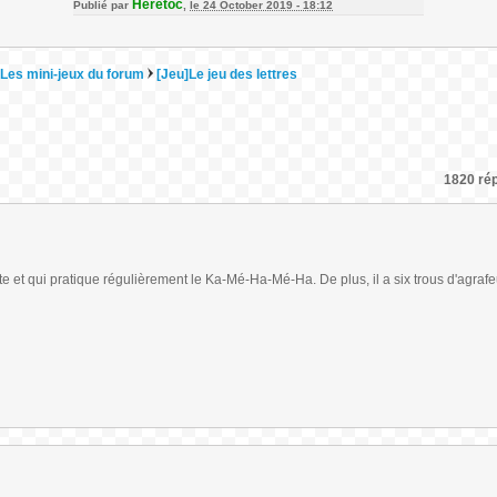
Heretoc
Publié par
,
le 24 October 2019 - 18:12
Les mini-jeux du forum
[Jeu]Le jeu des lettres
1820 rép
ante et qui pratique régulièrement le Ka-Mé-Ha-Mé-Ha. De plus, il a six trous d'agrafe