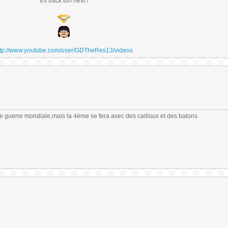
It's back ton next !
ttp://www.youtube.com/user/GDTheRes13/videos
me guerre mondiale,mais la 4ème se fera avec des cailloux et des batons