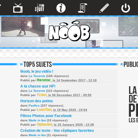
Noob, le jeu vidéo !
dans
La Taverne
(166 réponses)
Heretoc
Publié par
,
le 14 September 2017 - 12:18
A la chasse aux HF!
dans
La Taverne
(112 réponses)
Ycien
Publié par
,
le 06 December 2017 - 09:55
Horizon des potins
dans
Fanfics
(107 réponses)
LoanTan
Publié par
,
le 19 May 2020 - 19:54
Filtres Photos pour Facebook
dans
Made in fan
(10 réponses)
Ophaniel
Publié par
,
le 10 January 2020 - 12:28
Création de texte - Vos répliques favorites
dans
Made in fan
(11 réponses)