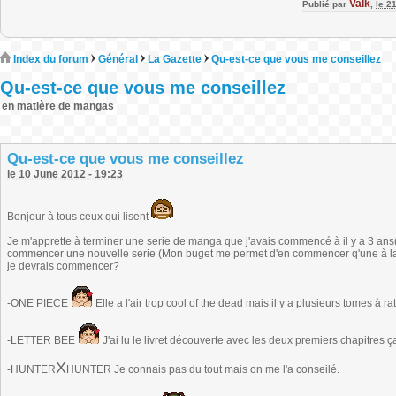
Valk
Publié par
,
le 2
Index du forum
Général
La Gazette
Qu-est-ce que vous me conseillez
Qu-est-ce que vous me conseillez
en matière de mangas
Qu-est-ce que vous me conseillez
le 10 June 2012 - 19:23
Bonjour à tous ceux qui lisent
Je m'apprette à terminer une serie de manga que j'avais commencé à il y a 3 ans(yû
commencer une nouvelle serie (Mon buget me permet d'en commencer q'une à la foi
je devrais commencer?
-ONE PIECE
Elle a l'air trop cool of the dead mais il y a plusieurs tomes à rat
-LETTER BEE
J'ai lu le livret découverte avec les deux premiers chapitres ça
X
-HUNTER
HUNTER Je connais pas du tout mais on me l'a conseilé.