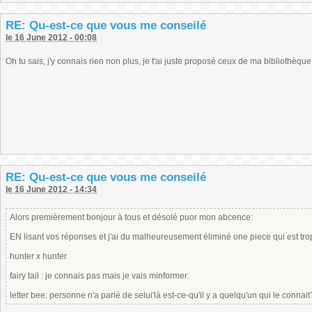
RE: Qu-est-ce que vous me conseilé
le 16 June 2012 - 00:08
Oh tu sais, j'y connais rien non plus, je t'ai juste proposé ceux de ma bibliothèque 
RE: Qu-est-ce que vous me conseilé
le 16 June 2012 - 14:34
Alors premièrement bonjour à tous et désolé puor mon abcence:
EN lisant vos réponses et j'ai du malheureusement éliminé one piece qui est trop 
hunter x hunter
fairy tail : je connais pas mais je vais minformer.
letter bee: personne n'a parlé de selui'là est-ce-qu'il y a quelqu'un qui le connait