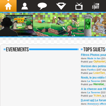
Filtres Photos po
dans
Made in fan
(10 
Ophaniel
Publié par
Horizon des potins
dans
Fanfics
(107 ré
LoanTan
Publié par
Noob, le jeu vidéo 
dans
La Taverne
(166
Heretoc
Publié par
,
A la chasse aux H
dans
La Taverne
(112
Ycien
Publié par
,
le
[Level up] Le foru
dans
Annonces offici