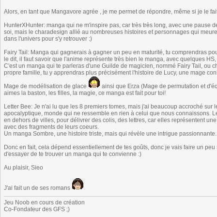
Alors, en tant que Mangavore agrée , je me permet de répondre, même si je le fait
HunterXHunter: manga qui ne m'inspire pas, car très très long, avec une pause de 
soi, mais le charadesign allié au nombreuses histoires et personnages qui meurent/
dans l'univers pour s'y retrouver :)
Fairy Tail: Manga qui gagnerais à gagner un peu en maturité, tu comprendras pour
le dit, il faut savoir que l'anime représente très bien le manga, avec quelques HS, m
C'est un manga qui te parleras d'une Guilde de magicien, nommé Fairy Tail, o
propre famille, tu y apprendras plus précisément l'histoire de Lucy, une mage cons
Mage de modélisation de glace
ainsi que Erza (Mage de permutation et d'éq
aimes la baston, les filles, la magie, ce manga est fait pour toi!
Letter Bee: Je n'ai lu que les 8 premiers tomes, mais j'ai beaucoup accroché sur le
apocalyptique, monde qui ne ressemble en rien à celui que nous connaissons. Les
en dehors de villes, pour délivrer des colis, des lettres, car elles représentent un
avec des fragments de leurs coeurs.
Un manga Sombre, une histoire triste, mais qui révèle une intrigue passionnante.
Donc en fait, cela dépend essentiellement de tes goûts, donc je vais faire un peu s
d'essayer de te trouver un manga qui te convienne :)
Au plaisir, Sieo
J'ai fait un de ses romans
Jeu Noob en cours de création
Co-Fondateur des GFS ;)