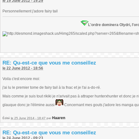
le 19 June 2012 - 19:29
Personnellement j'adore fairy tail
L'ordre dominera Olydri, l'ord
RE: Qu-est-ce que vous me conseillez
le 22 June 2012 - 18:56
Voila c'est encore moi:
j'ai lu le premier tome de fairy tail à la fnac et je l'ai a-do-ré.
Mais comme je suis tout rikiki je n'arivait pas à attraper hunterxhunter et donc je
glauque donc je l'élimine aussi
Concernant mes gouts j'adore les manga qui
Haaren
Édité
le 25 June 2014 - 18:47
par
RE: Qu-est-ce que vous me conseillez
le 24 June 2012 - 09:23