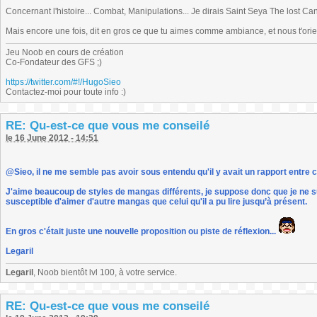
Concernant l'histoire... Combat, Manipulations... Je dirais Saint Seya The lost Ca
Mais encore une fois, dit en gros ce que tu aimes comme ambiance, et nous t'orie
Jeu Noob en cours de création
Co-Fondateur des GFS ;)
https://twitter.com/#!/HugoSieo
Contactez-moi pour toute info :)
RE: Qu-est-ce que vous me conseilé
le 16 June 2012 - 14:51
@Sieo, il ne me semble pas avoir sous entendu qu'il y avait un rapport entr
J'aime beaucoup de styles de mangas différents, je suppose donc que je ne suis
susceptible d'aimer d'autre mangas que celui qu'il a pu lire jusqu’à présent.
En gros c'était juste une nouvelle proposition ou piste de réflexion...
Legaril
Legaril
, Noob bientôt lvl 100, à votre service.
RE: Qu-est-ce que vous me conseilé