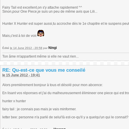
Fairy Tail est excellent,on s'y attache rapidement ^^
Sinon,pour One Piece,je suis un peu de même avis que Lili...
Hunter X Hunter est super aussi,tu accroche dès le 1e chapitre et le suspens peu
Mais,c'est à toi de voir.
Ningi
Édité
le 14 June 2012 - 20:58
par
Ton âme m'appartient même si elle ne vaut rien...
RE: Qu-est-ce que vous me conseilé
le 15 June 2012 - 19:41
Alors premièrement bonjour à tous et désolé pour mon abcence:
En lisant vos réponses et j'ai du malheureusement élimineer one piece qui est trop
hunter x hunter
fairy tail : je connais pas mais je vais minformer.
letter bee: personne n'a parlé de selui'là est-ce-qu'il y a quelqu'un qui le connait?