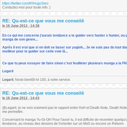
https://twitter.com/#!/HugoSieo
Contactez-moi pour toute info :)
RE: Qu-est-ce que vous me conseilé
le 16 June 2012 - 14:38
En ce qui me concerne j'aurais tendance a te guider vers hunter x hunter, ou 
manga de son genre...
Après il est vrai que si on doit se baser sur yugioh... Je ne suis pas du tout d
meilleur pour te guider sur cette voie là...
Ce que tu peux essayer de faire sinon c'est feuilleter plusieurs manga a la 
Legaril
Legaril
, Noob bientôt lvl 100, à votre service.
RE: Qu-est-ce que vous me conseilé
le 16 June 2012 - 14:43
@Legaril, je ne vois vraiment pas le rapport entre HxH et Death Note, Death Note
me permettre.
Concernant le manga Yu-Gi-Oh! Pour l'avoir lu, il est difficile de recentrer quelq
tendance, au niveau des dessins de t'orienter sur un Mx0 ou encore un Reborn.