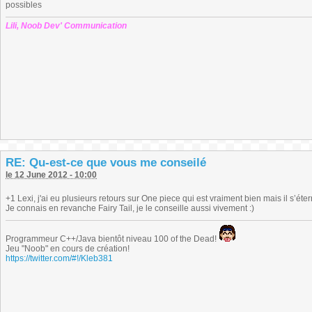
possibles
Lili, Noob Dev' Communication
RE: Qu-est-ce que vous me conseilé
le 12 June 2012 - 10:00
+1 Lexi, j'ai eu plusieurs retours sur One piece qui est vraiment bien mais il s’
Je connais en revanche Fairy Tail, je le conseille aussi vivement :)
Programmeur C++/Java bientôt niveau 100 of the Dead!
Jeu "Noob" en cours de création!
https://twitter.com/#!/Kleb381