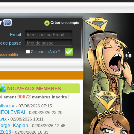
Créer un compte
Email
t de passe
Connexion Auto ?
asse oublié
NOUVEAUX MEMBRES
90672
ellement
membres inscrits !
ttvictor
- 07/08/2026 07:15
HÉOLEVRAI
- 03/08/2026 23:20
vix
- 02/08/2026 19:11
orge_Kaplan
- 02/08/2026 12:45
aZu13
- 02/08/2026 10:33