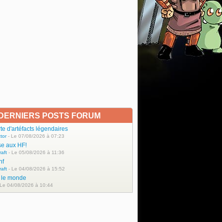
DERNIERS POSTS FORUM
e d'artéfacts légendaires
tor
- Le 07/08/2026 à 07:23
se aux HF!
raft
- Le 05/08/2026 à 11:36
hf
raft
- Le 04/08/2026 à 15:52
t le monde
 Le 04/08/2026 à 10:44