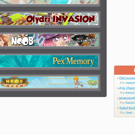
•
Découvert
Par
mattvic
•
A la chas
Par
AstroC
•
jeveuxun
Par
AstroC
•
Salut tou
Par
Justi
-