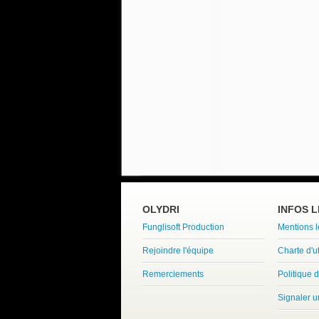
OLYDRI
INFOS 
Funglisoft Production
Mentions 
Rejoindre l'équipe
Charte d'ut
Remerciements
Politique d
Signaler 