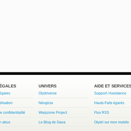
LÉGALES
UNIVERS
AIDE ET SERVICE
légales
Olydriverse
Support / Assistance
ilisation
Néogicia
Hauts-Faits égarés
e confidentialité
Warpzone Project
Flux RSS
un abus
Le Blog de Gaea
Olydri sur mon mobile