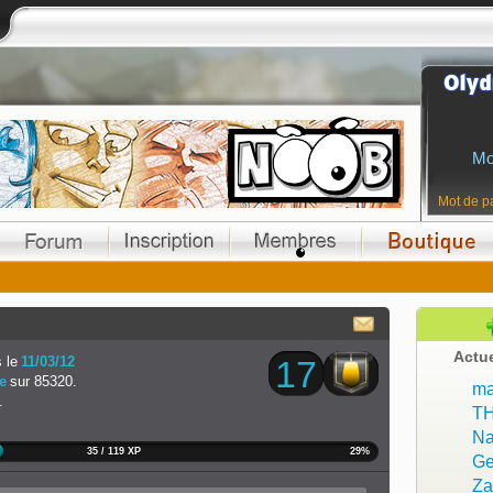
Mo
Mot de p
Actu
 le
11/03/12
17
e
sur 85320.
ma
.
T
Na
35 / 119 XP
29%
Ge
Z