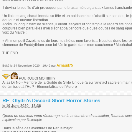
Il devina le souffle d’air provoquer par le bras armé du gant aux lames tranchant
Un flot de sang chaud inonda sa tête et un poids terrible s’abattit sur son dos, le j
douleur, ni aucune libération.
Après un long instant de silence, il ouvrit les yeux et contempla le regard éteint de 
coupures bien parallèles d’où s’échappait encore quelques gouttes de sang épais,
voix du Maître :
« Ah mon petit Zazoit, tu es de tous mes hôtes mon favoris… Nettoies donc les res
clémence de Freddyttrium pour toi ! Je te garde dans mon cauchemar ! Mouha
THE END
Arnaud75
Édité
le 24 November 2020 - 16:45
par
POURQUOI MOIIIIIIIII ?
Alias Dr No - Membre de la Guilde du Stylo Unique (a eu l'artefact sacré en main) -
de fanfics et à l'HdP - Elémentaliste de l'Aurore
RE: Olydri's Discord Short Horror Stories
le 10 June 2020 - 18:36
Quand un nouveau venu s'interroge sur la notion de redshirtisation, l'humble servi
explication par l'exemple...
Dans la série des aventures de Parus major