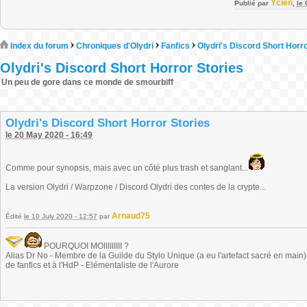
Ycien
Publié par
,
le
Index du forum
Chroniques d'Olydri
Fanfics
Olydri's Discord Short Horro
Olydri's Discord Short Horror Stories
Un peu de gore dans ce monde de smourbiff
Olydri's Discord Short Horror Stories
le 20 May 2020 - 16:49
Comme pour synopsis, mais avec un côté plus trash et sanglant...
La version Olydri / Warpzone / Discord Olydri des contes de la crypte...
Arnaud75
Édité
le 10 July 2020 - 12:57
par
POURQUOI MOIIIIIIIII ?
Alias Dr No - Membre de la Guilde du Stylo Unique (a eu l'artefact sacré en main) -
de fanfics et à l'HdP - Elémentaliste de l'Aurore