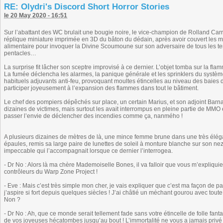
RE: Olydri's Discord Short Horror Stories
le 20 May 2020 - 16:51
Sur l’abattant des WC brulait une bougie noire, le vice-champion de Rolland Car
réplique miniature imprimée en 3D du bâton du dédain, après avoir couvert les mu
alimentaire pour invoquer la Divine Scoumoune sur son adversaire de tous les tem
pentacles…
La surprise fit lâcher son sceptre improvisé à ce dernier. L’objet tomba sur la fl
La fumée déclencha les alarmes, la panique générale et les sprinklers du systè
habituels adjuvants anti-feu, provoquant moultes étincelles au niveau des baies d
participer joyeusement à l’expansion des flammes dans tout le bâtiment.
Le chef des pompiers dépêchés sur place, un certain Marius, et son adjoint Barnab
dizaines de victimes, mais surtout les avait interrompus en pleine partie de MMO et q
passer l’envie de déclencher des incendies comme ça, nanmého !
A plusieurs dizaines de mètres de là, une mince femme brune dans une très élégan
épaules, remis sa large paire de lunettes de soleil à monture blanche sur son nez
impeccable qui l’accompagnait lorsque ce dernier l’interrogea.
- Dr No : Alors là ma chère Mademoiselle Bones, il va falloir que vous m’expliqui
contrôleurs du Warp Zone Project !
- Eve : Mais c’est très simple mon cher, je vais expliquer que c’est ma façon de
j’aspire si fort depuis quelques siècles ! J’ai châtié un méchant gourou avec tout
Non ?
- Dr No : Ah, que ce monde serait tellement fade sans votre étincelle de folle fanta
de vos joyeuses hécatombes jusqu’au bout ! L’immortalité ne vous a jamais privé 