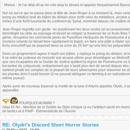
- Marius : Je t’ai déjà dit qu’en role-play tu devais m’appeler Ninjadelamort Bar
Nul ne sut ce qui se passa dans la tête de Jean-Roger à ce moment là, mais certai
poing au médius levé du bâton du dédain pour sortir celui du métalleux, arcane ulti
milieu d’une forêt luxuriante du continent de Syrial, nommée depuis «le cratère de
Jean-Roger regretta son geste : en pulvérisant les deux noobs (et accessoirement 
désintégré sa cible au passage et devait se retaper la traverser de ce foutu Bois To
génie, récupérer les cent trente pieds de Passiflore Herbacée de Puinetourne à p
monture volante lui faisait faire rapidement le trajet), en faire une pâte à étaler sur
fichu smourbiff qui ne poperait dans sa zone de 25 km² qu’une fois les préparatifs 
Dans un grognement rageur il reprit son bâton, y replaça le poing du dédain, et re
Il se retint de justesse de ressortir son arcane ultime pour désintégrer un Molinof
que ces incapables de la Guilde de Justice quittent la région de Puinetourne où ils
berzerker du crépuscule, entrainement qui n’avait plus rien de secret depuis d
darknet piraté les comptes de la plupart de leurs adversaires pour visionner en dir
les plantes dont il avait besoin (il ne pouvait déléguer ce farming à un subordonné
même joueur).
Après avoir de nouveau traversé la moitié de la lune d’Arturis appelée Olydri, il
apparaître.
POURQUOI MOIIIIIIIII ?
Alias Dr No - Membre de la Guilde du Stylo Unique (a eu l'artefact sacré en main) -
de fanfics et à l'HdP - Elémentaliste de l'Aurore
RE: Olydri's Discord Short Horror Stories