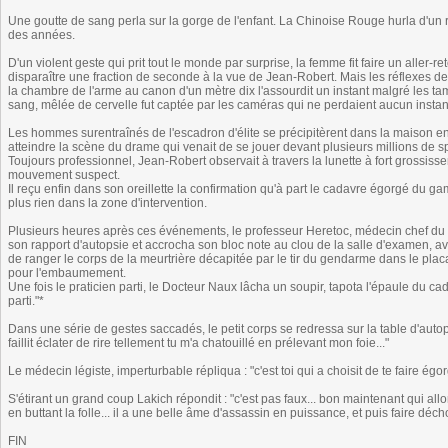
Une goutte de sang perla sur la gorge de l'enfant. La Chinoise Rouge hurla d'un r
des années.
D'un violent geste qui prit tout le monde par surprise, la femme fit faire un aller-
disparaître une fraction de seconde à la vue de Jean-Robert. Mais les réflexes de 
la chambre de l'arme au canon d'un mètre dix l'assourdit un instant malgré les 
sang, mêlée de cervelle fut captée par les caméras qui ne perdaient aucun instan
Les hommes surentraînés de l'escadron d'élite se précipitèrent dans la maison en r
atteindre la scène du drame qui venait de se jouer devant plusieurs millions de s
Toujours professionnel, Jean-Robert observait à travers la lunette à fort grossis
mouvement suspect.
Il reçu enfin dans son oreillette la confirmation qu'à part le cadavre égorgé du gamin
plus rien dans la zone d'intervention.
Plusieurs heures après ces événements, le professeur Heretoc, médecin chef du
son rapport d'autopsie et accrocha son bloc note au clou de la salle d'examen, ava
de ranger le corps de la meurtrière décapitée par le tir du gendarme dans le plac
pour l'embaumement.
Une fois le praticien parti, le Docteur Naux lâcha un soupir, tapota l'épaule du cada
parti."*
Dans une série de gestes saccadés, le petit corps se redressa sur la table d'autopsie
faillit éclater de rire tellement tu m'a chatouillé en prélevant mon foie..."
Le médecin légiste, imperturbable répliqua : "c'est toi qui a choisit de te faire égor
S'étirant un grand coup Lakich répondit : "c'est pas faux... bon maintenant qui allon
en buttant la folle... il a une belle âme d'assassin en puissance, et puis faire déch
FIN