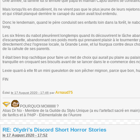
Une année, la famine fut si terrible que papa et maman Cajou durent se contraind
Mais lorsqu'ils en discutèrent, ils ne virent pas que le plus jeune de leurs rejeton
et qui s'était planqué derrière le canapé du salon avait tout entendu.
Donc le lendemain, quand le père conduisit ses enfants loin dans la forêt, le nab
long.
Les six frères du nabot pleurèrent longtemps quand ils découvrirent le lâche aban
d'escampette, abandonnant ces poids morts qui prenaient plaisir à le tourmenter po
directement chez l'ogresse locale, la Grande Lexie, et lui fourgua contre deux 
de la cahute de ses parents.
Il était bien trop rachitique pour faire un met de choix qui aurait pu plaire au pala
tranquille en croquant ses biscuits avant de se lancer dans le e-commerce des noi
Lexie quant-à elle fit un mini gueuleton de son pêcher mignon, parce que bon, huit
FIN
Arnaud75
Édité
le 17 August 2020 - 17:46
par
POURQUOI MOIIIIIIIII ?
Alias Dr No - Membre de la Guilde du Stylo Unique (a eu l'artefact sacré en main) -
de fanfics et à l'HdP - Elémentaliste de l'Aurore
RE: Olydri's Discord Short Horror Stories
le 17 August 2020 - 17:52