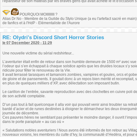
l'épaisseur de son matelas par les braves gens qui avait acheté le lit d'occasion s
POURQUOI MOIIIIIIIII ?
Alias Dr No - Membre de la Guilde du Stylo Unique (a eu l'artefact sacré en main) -
de fanfics et à l'HdP - Elémentaliste de l'Aurore
RE: Olydri's Discord Short Horror Stories
le 07 December 2020 - 11:29
Une nouvelle victime du sérial redshirteur...
L’aventurier était enfin de retour dans son humble demeure de 1500 m² avec vue i
l’odeur qui s’en échappait à chaque solstice après que les druides locaux s’y s
ridicule pour fêter le renouveau de la Vie.
Il avait terrassé tarasques et tamanoirs zombies, vampires et goules, orcs et gobel
de gloire et de pansements. Il goutait donc à un repos bien mérité et recomptait, 
en plus de quelques milliers d’XP, avec délectation son imposant butin.
Le carillon de l’entrée, savante reproduction avec des clochettes en cuivre poli d
de son activité comptable.
D’un pas tout à fait quelconque il alla voir qui pouvait venir ainsi troubler sa retra
bardé d’acier et de runes destinées à éloigner le démarcheur les deux énergumène
journée de décembre.
Ces pauvres hères ne semblant pas présenter le moindre danger, il ouvrit l’imposa
dans le porte parapluie « au cas où »
« Salutations nobles aventuriers ! Nous avons été informés de ton retour au Vill
nouveaux voisins, les membres du culte d’Ivy, la communauté d’Hedëra, et pour 