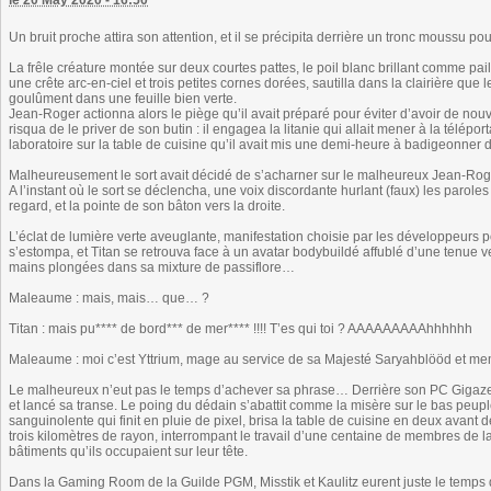
le 20 May 2020 - 16:50
Un bruit proche attira son attention, et il se précipita derrière un tronc moussu pou
La frêle créature montée sur deux courtes pattes, le poil blanc brillant comme pa
une crête arc-en-ciel et trois petites cornes dorées, sautilla dans la clairière que 
goulûment dans une feuille bien verte.
Jean-Roger actionna alors le piège qu’il avait préparé pour éviter d’avoir de nou
risqua de le priver de son butin : il engagea la litanie qui allait mener à la télép
laboratoire sur la table de cuisine qu’il avait mis une demi-heure à badigeonner 
Malheureusement le sort avait décidé de s’acharner sur le malheureux Jean-Rog
A l’instant où le sort se déclencha, une voix discordante hurlant (faux) les parol
regard, et la pointe de son bâton vers la droite.
L’éclat de lumière verte aveuglante, manifestation choisie par les développeurs pou
s’estompa, et Titan se retrouva face à un avatar bodybuildé affublé d’une tenue ve
mains plongées dans sa mixture de passiflore…
Maleaume : mais, mais… que… ?
Titan : mais pu**** de bord*** de mer**** !!!! T’es qui toi ? AAAAAAAAAhhhhhh
Maleaume : moi c’est Yttrium, mage au service de sa Majesté Saryahblööd et m
Le malheureux n’eut pas le temps d’achever sa phrase… Derrière son PC Gigazertek
et lancé sa transe. Le poing du dédain s’abattit comme la misère sur le bas peup
sanguinolente qui finit en pluie de pixel, brisa la table de cuisine en deux avant
trois kilomètres de rayon, interrompant le travail d’une centaine de membres de
bâtiments qu’ils occupaient sur leur tête.
Dans la Gaming Room de la Guilde PGM, Misstik et Kaulitz eurent juste le temps d