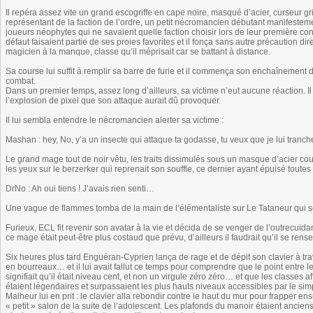
Il repéra assez vite un grand escogriffe en cape noire, masqué d’acier, curseur g
représentant de la faction de l’ordre, un petit nécromancien débutant manifestem
joueurs néophytes qui ne savaient quelle faction choisir lors de leur première con
défaut faisaient partie de ses proies favorites et il fonça sans autre précaution d
magicien à la manque, classe qu’il méprisait car se battant à distance.
Sa course lui suffit à remplir sa barre de furie et il commença son enchaînement d
combat.
Dans un premier temps, assez long d’ailleurs, sa victime n’eut aucune réaction. Il 
l’explosion de pixel que son attaque aurait dû provoquer.
Il lui sembla entendre le nécromancien alerter sa victime :
Mashan : hey, No, y’a un insecte qui attaque ta godasse, tu veux que je lui tranch
Le grand mage tout de noir vêtu, les traits dissimulés sous un masque d’acier cou
les yeux sur le berzerker qui reprenait son souffle, ce dernier ayant épuisé toute
DrNo : Ah oui tiens ! J’avais rien senti…
Une vague de flammes tomba de la main de l’élémentaliste sur Le Tataneur qui s
Furieux, ECL fit revenir son avatar à la vie et décida de se venger de l’outrecuida
ce mage était peut-être plus costaud que prévu, d’ailleurs il faudrait qu’il se ren
Six heures plus tard Enguéran-Cyprien lança de rage et de dépit son clavier à tra
en bourreaux… et il lui avait fallut ce temps pour comprendre que le point entre l
signifiait qu’il était niveau cent, et non un virgule zéro zéro… et que les classe
étaient légendaires et surpassaient les plus hauts niveaux accessibles par le sim
Malheur lui en prit : le clavier alla rebondir contre le haut du mur pour frapper ens
« petit » salon de la suite de l’adolescent. Les plafonds du manoir étaient ancien