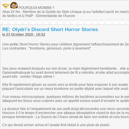
POURQUOI MOIIIIIIIII ?
Alias Dr No - Membre de la Guilde du Stylo Unique (a eu l'artefact sacré en main) -
de fanfics et à l'HdP - Elémentaliste de l'Aurore
RE: Olydri's Discord Short Horror Stories
le 23 October 2020 - 16:52
Une petite Short Horror Stories pour célébrer dignement l'affranchissement de Ze
Les contraintes : "trombone, géranium, poire à lavement"
Ses yeux restaient braqués sur son écran, la main légèrement tremblante... elle all
Galamadriabuyak lui avait donné tellement de fil a retordre, et elle allait accompli
avant elle : soloter l'étage ultime !
Elle fit rapidement glisser sa souris vers la droite pour faire esquiver à son ava
piquant l'auriculaire sur un vieux trombone en partie déplié avec lequel elle avait
A un niveau microscopique, quelques millions de bactéries accumulées sur le pet
attaquant les tissus sous-cutanés avec un appétit vorace avant d’envahir le syst
La douleur liée à l’empalement de son petit doigt déconcentra une micro seconde Zerh
Horizon 4.0 le temps d’enclencher une attaque dévastatrice visant le dos de la ma
presque trentenaire : La Source du Chaos venait de faire son entrée et cela tourna
Ce qui devait arriver arriva et l’avatar finit réduit à une pluie de pixels.