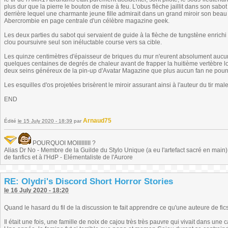
plus dur que la pierre le bouton de mise à feu. L'obus flèche jaillit dans son sabo
derrière lequel une charmante jeune fille admirait dans un grand miroir son beau 
Abercrombie en page centrale d'un célèbre magazine geek.
Les deux parties du sabot qui servaient de guide à la flèche de tungstène enrichi 
clou poursuivre seul son inéluctable course vers sa cible.
Les quinze centimètres d'épaisseur de briques du mur n'eurent absolument aucun e
quelques centaines de degrés de chaleur avant de frapper la huitième vertèbre lo
deux seins généreux de la pin-up d'Avatar Magazine que plus aucun fan ne pourr
Les esquilles d'os projetées brisèrent le miroir assurant ainsi à l'auteur du tir ma
END
Arnaud75
Édité
le 15 July 2020 - 18:39
par
POURQUOI MOIIIIIIIII ?
Alias Dr No - Membre de la Guilde du Stylo Unique (a eu l'artefact sacré en main) -
de fanfics et à l'HdP - Elémentaliste de l'Aurore
RE: Olydri's Discord Short Horror Stories
le 16 July 2020 - 18:20
Quand le hasard du fil de la discussion te fait apprendre ce qu'une auteure de fi
Il était une fois, une famille de noix de cajou très très pauvre qui vivait dans une 