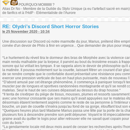
POURQUOI MOIIIIIIIII ?
Alias Dr No - Membre de la Guilde du Stylo Unique (a eu l'artefact sacré en main) -
de fanfics et à l'HdP - Elémentaliste de l'Aurore
RE: Olydri's Discord Short Horror Stories
le 25 November 2020 - 10:34
Une discussion sur Discord où notre marmotte du jour, Marius, prétend être empr
corvée d'un devoir de Philo à finir en urgence... Que demander de plus pour imagin
*Le hurlement du réveil tira le dormeur des bras de Morphée avec la violence car
main rendu malhabile par la torpeur, il parvint au bout du troisième essais à frapper
sonore qui lui vrillait les tympan. Il se rappela alors le devoir de philosophie qu'i
la matinée. Il poussa mollement sur la couette, laissant filtrer un courant d'air glac
de se rendre compte que le confortable duvet présentait une résistance peu comm
exercer une pression verticale de bas en haut plus puissante, mais de nouveau l'a
*D'abord amusé par cet étrange phénomène, il commença à paniquer lorsqu'il tent
muscler par de longues et sportives randonnées montagnarde et qu'il se rendit 
matelas. Seul le haut de ses cuisses dépassait au dessus du drap housse.*
*Il tenta de s'extirper du piège de tissus, mousses, plumes et ressorts savammen
avec une horreur croissante que ses mains qu'il avait appuyées sur le matelas ét
désormais étaient lentement aspirés comme le reste de sa personne à l'intérieur du li
bouche, un pan de couette s'inséra jusqu'au fond de sa gorge, étouffant tout son 
*Quelques heures plus tard Madame Marius passa une tête par la porte de la cha
plusieurs fois à descendre prendre son petit déjeuner. Voyant le lit impeccablemen
graine avait du quitter le logis pour aller retrouver elle ne savait quel copain pour
coin du bois.*
*La gendarmerie locale mit deux mois avant de cesser les recherches après l'h