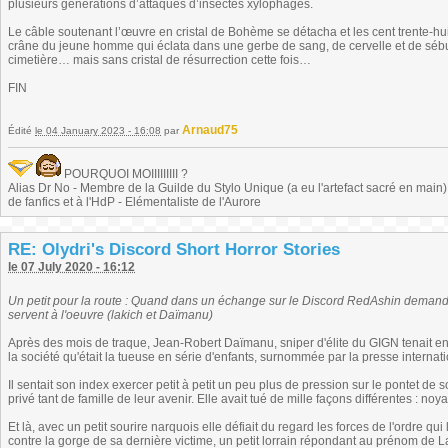
plusieurs générations d’attaques d’insectes xylophages.
Le câble soutenant l’œuvre en cristal de Bohème se détacha et les cent trente-huit
crâne du jeune homme qui éclata dans une gerbe de sang, de cervelle et de sébum,
cimetière… mais sans cristal de résurrection cette fois…
FIN
Arnaud75
Édité
le 04 January 2023 - 16:08
par
POURQUOI MOIIIIIIIII ?
Alias Dr No - Membre de la Guilde du Stylo Unique (a eu l'artefact sacré en main) -
de fanfics et à l'HdP - Elémentaliste de l'Aurore
RE: Olydri's Discord Short Horror Stories
le 07 July 2020 - 16:12
Un petit pour la route : Quand dans un échange sur le Discord RedAshin demande 
servent à l'oeuvre (lakich et Daïmanu)
Après des mois de traque, Jean-Robert Daïmanu, sniper d'élite du GIGN tenait enf
la société qu'était la tueuse en série d'enfants, surnommée par la presse intern
Il sentait son index exercer petit à petit un peu plus de pression sur le pontet de
privé tant de famille de leur avenir. Elle avait tué de mille façons différentes : noy
Et là, avec un petit sourire narquois elle défiait du regard les forces de l'ordre q
contre la gorge de sa dernière victime, un petit lorrain répondant au prénom de L