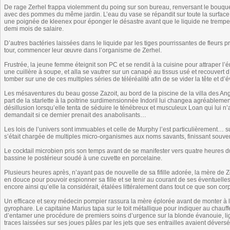
De rage Zerhel frappa violemment du poing sur son bureau, renversant le bouquet 
avec des pommes du même jardin. L’eau du vase se répandit sur toute la surface 
une poignée de kleenex pour éponger le désastre avant que le liquide ne trempe 
demi mois de salaire.
D’autres bactéries laissées dans le liquide par les tiges pourrissantes de fleurs pr
tour, commencer leur œuvre dans l’organisme de Zerhel.
Frustrée, la jeune femme éteignit son PC et se rendit à la cuisine pour attraper 
une cuillère à soupe, et alla se vautrer sur un canapé au tissus usé et recouvert 
tomber sur une de ces multiples séries de téléréalité afin de se vider la tête et 
Les mésaventures du beau gosse Zazoit, au bord de la piscine de la villa des An
part de la starlette à la poitrine surdimensionnée Indoril lui changea agréableme
désillusion lorsqu’elle tenta de séduire le ténébreux et musculeux Loan qui lui n
demandait si ce dernier prenait des anabolisants…
Les lois de l’univers sont immuables et celle de Murphy l’est particulièrement… su
s’était chargée de multiples micro-organismes aux noms savants, finissant souvent
Le cocktail microbien pris son temps avant de se manifester vers quatre heures du
bassine le postérieur soudé à une cuvette en porcelaine.
Plusieurs heures après, n’ayant pas de nouvelle de sa fifille adorée, la mère de Zer
en douce pour pouvoir espionner sa fille et se tenir au courant de ses éventuelles 
encore ainsi qu’elle la considérait, étalées littéralement dans tout ce que son cor
Un efficace et sexy médecin pompier rassura la mère éplorée avant de monter à 
gyrophare. Le capitaine Marius tapa sur le toit métallique pour indiquer au chauff
d’entamer une procédure de premiers soins d’urgence sur la blonde évanouie, ligot
traces laissées sur ses joues pâles par les jets que ses entrailles avaient déversé