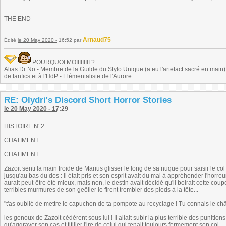
THE END
Arnaud75
Édité
le 20 May 2020 - 16:52
par
POURQUOI MOIIIIIIIII ?
Alias Dr No - Membre de la Guilde du Stylo Unique (a eu l'artefact sacré en main) -
de fanfics et à l'HdP - Elémentaliste de l'Aurore
RE: Olydri's Discord Short Horror Stories
le 20 May 2020 - 17:29
HISTOIRE N°2
CHATIMENT
CHATIMENT
Zazoit senti la main froide de Marius glisser le long de sa nuque pour saisir le co
jusqu'au bas du dos : il était pris et son esprit avait du mal à appréhender l'horreu
aurait peut-être été mieux, mais non, le destin avait décidé qu'il boirait cette coup
terribles murmures de son geôlier le firent trembler des pieds à la tête...
"t'as oublié de mettre le capuchon de ta pompote au recyclage ! Tu connais le chât
les genoux de Zazoit cédèrent sous lui ! Il allait subir la plus terrible des punitions.
qu'aggraver son cas et titiller l'ire de celui qui tenait toujours fermement son col...