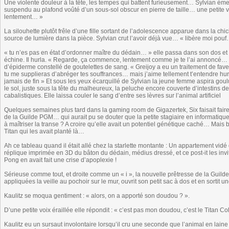
Une violente douleur à la tête, les tempes qui battent furieusement… Sylvian éme
suspendu au plafond voûté d’un sous-sol obscur en pierre de taille… une petite voix
lentement… »
La silouhette plutôt frêle d’une fille sortant de l’adolescence apparue dans la c
source de lumière dans la pièce. Sylvian crut l’avoir déjà vue… « libère moi pouf
« tu n’es pas en état d’ordonner maître du dédain… » elle passa dans son dos et 
échine. Il hurla. « Regarde, ça commence, lentement comme je te l’ai annoncé… ».
d’épiderme constellé de goutelettes de sang. « Greijoy a eu un traitement de faveu
tu me supplieras d’abréger tes souffrances… mais j’aime tellement t’entendre hurl
jamais de fin » Et sous les yeux écarquillé de Sylvian la jeune femme aspira goul
le sol, juste sous la tête du malheureux, la peluche encore couverte d’intestins d
cabalistiques. Elle laissa couler le sang d’entre ses lèvres sur l’animal artificiel
Quelques semaines plus tard dans la gaming room de Gigazertek, Six faisait faire
de la Guilde PGM… qui aurait pu se douter que la petite stagiaire en informatique q
à maîtriser la transe ? A croire qu’elle avait un potentiel génétique caché… Mais b
Titan qui les avait planté là…
Ah ce tableau quand il était allé chez la starlette montante : Un appartement vidé
réplique imprimée en 3D du bâton du dédain, médius dressé, et ce post-it les inv
Pong en avait fait une crise d’apoplexie !
Sérieuse comme tout, et droite comme un « i », la nouvelle prêtresse de la Guild
appliquées la veille au pochoir sur le mur, ouvrit son petit sac à dos et en sortit
Kaulitz se moqua gentiment : « alors, on a apporté son doudou ? ».
D’une petite voix éraillée elle répondit : « c’est pas mon doudou, c’est le Titan Co
Kaulitz eu un sursaut involontaire lorsqu’il cru une seconde que l’animal en lain