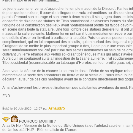
Parus major et le temple maudit...
Le jeune aventurier venait d'approcher le temple maudit de la Discord'. Par les in
depuis quelques éons, il pouvait distinguer des voix entremêlées au discours in
parois. Prenant son courage et son arme à deux mains, il s'engagea dans le sinis
encadrée de dizaines de statues de Titan brandissant les diverses formes du bâton 
l’origine de la construction des lieux avait honteusement profité du fait de dev
en scène dans toute la statuaire. Une fois l'ombre des statues derrière lui, il prit 
masquait la salle suivante. Malheur lui en prit car il fut immédiatement repéré par
une sébile d'osier en l'invitant à participer à la quête. Puis les autres personnes p
complimentant, qui en lui proposant des biscuits, qui en hurlant des slogans à rej
Craignant de se mettre le plus important groupe à dos, il opta pour une chasuble do
serait immédiatement sollicité par l'une des sectes dominantes au sein de ce gro
cultivant un lierre étrange aux vertus soi-disant bénéfiques mais qui allait s’avére
Alors qu’il se soulageait suite à l’ingestion de la tisane au lierre, il vit soudain
Tibet occidental (reconnaissable au tatouage d’Heretoc sur leur oreille gauche), ce 
A nouveau la déesse de la chance lui tourna le dos et l’écho de sa réplique rebon
membres de la secte des adorateurs du lierre et de la sieste qui, sous les quolibe
déclarer l’auteur de ces cris hérétique avant de le conduire directement des gog
Ainsi s’achevèrent les brèves et finalement peu palpitantes aventures du noob P
END
Arnaud75
Édité
le 10 July 2020 - 12:57
par
POURQUOI MOIIIIIIIII ?
Alias Dr No - Membre de la Guilde du Stylo Unique (a eu l'artefact sacré en main) -
de fanfics et à l'HdP - Elémentaliste de l'Aurore