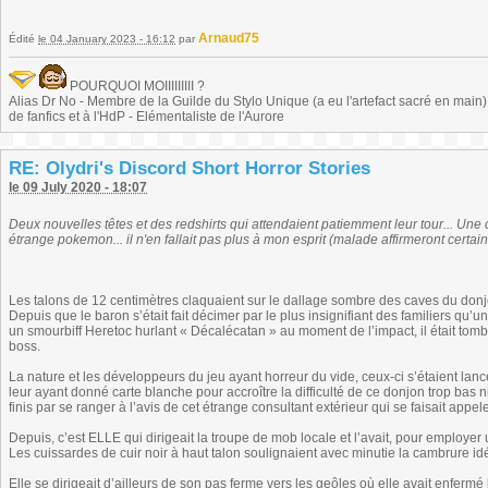
Arnaud75
Édité
le 04 January 2023 - 16:12
par
POURQUOI MOIIIIIIIII ?
Alias Dr No - Membre de la Guilde du Stylo Unique (a eu l'artefact sacré en main) -
de fanfics et à l'HdP - Elémentaliste de l'Aurore
RE: Olydri's Discord Short Horror Stories
le 09 July 2020 - 18:07
Deux nouvelles têtes et des redshirts qui attendaient patiemment leur tour... Une 
étrange pokemon... il n'en fallait pas plus à mon esprit (malade affirmeront certains
Les talons de 12 centimètres claquaient sur le dallage sombre des caves du don
Depuis que le baron s’était fait décimer par le plus insignifiant des familiers qu
un smourbiff Heretoc hurlant « Décalécatan » au moment de l’impact, il était tom
boss.
La nature et les développeurs du jeu ayant horreur du vide, ceux-ci s’étaient la
leur ayant donné carte blanche pour accroître la difficulté de ce donjon trop bas n
finis par se ranger à l’avis de cet étrange consultant extérieur qui se faisait app
Depuis, c’est ELLE qui dirigeait la troupe de mob locale et l’avait, pour employ
Les cuissardes de cuir noir à haut talon soulignaient avec minutie la cambrure i
Elle se dirigeait d’ailleurs de son pas ferme vers les geôles où elle avait enfermé 