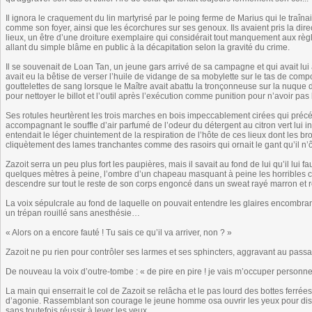
Il ignora le craquement du lin martyrisé par le poing ferme de Marius qui le traînai
comme son foyer, ainsi que les écorchures sur ses genoux. Ils avaient pris la direc
lieux, un être d’une droiture exemplaire qui considérait tout manquement aux rè
allant du simple blâme en public à la décapitation selon la gravité du crime.
Il se souvenait de Loan Tan, un jeune gars arrivé de sa campagne et qui avait lui 
avait eu la bêtise de verser l’huile de vidange de sa mobylette sur le tas de comp
gouttelettes de sang lorsque le Maître avait abattu la tronçonneuse sur la nuque 
pour nettoyer le billot et l’outil après l’exécution comme punition pour n’avoir pa
Ses rotules heurtèrent les trois marches en bois impeccablement cirées qui préc
accompagnant le souffle d’air parfumé de l’odeur du détergent au citron vert lui ind
entendait le léger chuintement de la respiration de l’hôte de ces lieux dont les b
cliquètement des lames tranchantes comme des rasoirs qui ornait le gant qu’il n’
Zazoit serra un peu plus fort les paupières, mais il savait au fond de lui qu’il lui
quelques mètres à peine, l’ombre d’un chapeau masquant à peine les horribles cic
descendre sur tout le reste de son corps engoncé dans un sweat rayé marron et
La voix sépulcrale au fond de laquelle on pouvait entendre les glaires encombra
un trépan rouillé sans anesthésie…
« Alors on a encore fauté ! Tu sais ce qu’il va arriver, non ? »
Zazoit ne pu rien pour contrôler ses larmes et ses sphincters, aggravant au passa
De nouveau la voix d’outre-tombe : « de pire en pire ! je vais m’occuper personne
La main qui enserrait le col de Zazoit se relâcha et le pas lourd des bottes ferr
d’agonie. Rassemblant son courage le jeune homme osa ouvrir les yeux pour disc
sans toutefois réussir à lever les yeux.