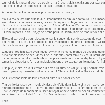
tournoi, de terrasser dragon ou sorcière maléfique... Mais c'était sans compter sur 
tous plus effrayants, cruels et terribles les uns que les autres...
Ah, si seulement le conte avait pu commencer comme ça...
Mais la réalité est plus cruelle que l'imagination du pire des conteurs : La princ
ses milliers de coussins de soie, mis en place pour protéger ses hanches et ses 
chocolat à la cannelle à la main, tout en faisant défiler sur l'écran de son smartpho
d'écrivaillon de fic à la noix qui semblait se complaire à lui pourrir son existence vi
lui fiche la paix à la fin... Ah, ça se prend pour un Dandy, mais se moquer des fil
Elle se disait qu'elle pourrait compter sur le soutien de ses deux sœurs de cœur, 
petit robot... Et flute à la fin, quelle idée il avait eu de l'entourer de chatons... O
chats, elle avait en permanence les larmes aux yeux et le nez qui coule ! Quel enf
Et quelle idée à la c… d’avoir fait de Sylvian le roi de ce monde de pacotille dans 
pris connaissance de ces lignes, il se la jouerait « pater familias » et lui interdirai
immense robe de tulle rose bonbon pas pratique du tout pour se déplacer… Il y’ava
temps les pieds dans l’un des multiples jupons et se vautrait sur le marbre. Ah ! 
Et le pire, le pire, c’était Heretoc qui s’était lui aussi pris au jeu et qui boutait,
beaux gosses qui venaient lui faire la cour ! Elle allait finir vieille fille à ce train là.
Ah ! Le responsable de tous ces malheurs allait payer, et cher !
Tranquille dans son coin, Itzuki vivait sa vie d’elfe dans la joie et la guimauve,
mangeant de la salade… Elle vit soudain foncer vers elle une étrange tornade r
juste le temps de reconnaitre le sceptre royal, appelé bâton du dédain compte ten
son crâne… un bruit de bûche qu’on fend et le noir… puis un long tunnel avec 
END