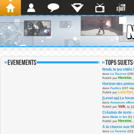
Noob, le jeu vidéo 
dans
La Taverne
(166
Heretoc
Publié par
,
Horizon des potins
dans
Fanfics
(107 ré
LoanTan
Publié par
[Level up] Le foru
dans
Annonces offici
Valk
Publié par
,
le 2
Création de texte -
dans
Made in fan
(11 
Heretoc
Publié par
,
A la chasse aux H
dans
La Taverne
(112