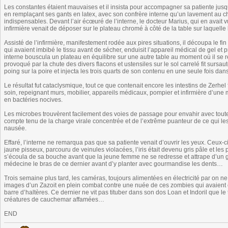
Les constantes étaient mauvaises et il insista pour accompagner sa patiente jusqu’
en remplaçant ses gants en latex, avec son confrère interne qu’un lavement au cha
indispensables. Devant l’air écœuré de l’interne, le docteur Marius, qui en avait
infirmière venait de déposer sur le plateau chromé à côté de la table sur laquelle
Assisté de l’infirmière, manifestement rodée aux pires situations, il découpa le f
qui avaient imbibé le tissu avant de sécher, enduisit l’appareil médical de gel e
interne bouscula un plateau en équilibre sur une autre table au moment où il se r
provoqué par la chute des divers flacons et ustensiles sur le sol carrelé fit sursau
poing sur la poire et injecta les trois quarts de son contenu en une seule fois da
Le résultat fut cataclysmique, tout ce que contenait encore les intestins de Zerhel
soin, repeignant murs, mobilier, appareils médicaux, pompier et infirmière d’une
en bactéries nocives.
Les microbes trouvèrent facilement des voies de passage pour envahir avec toute
compte tenu de la charge virale concentrée et de l’extrême puanteur de ce qui le
nausée.
Effaré, l’interne ne remarqua pas que sa patiente venait d’ouvrir les yeux. Ceux-ci
jaune pisseux, parcouru de veinules violacées, l’iris était devenu gris pâle et les
s’écoula de sa bouche avant que la jeune femme ne se redresse et attrape d’un ges
médecine le bras de ce dernier avant d’y planter avec gourmandise les dents…
Trois semaine plus tard, les caméras, toujours alimentées en électricité par on ne 
images d’un Zazoit en plein combat contre une nuée de ces zombies qui avaient enva
barre d’haltères. Ce dernier ne vit pas tituber dans son dos Loan et Indoril que l
créatures de cauchemar affamées…
END