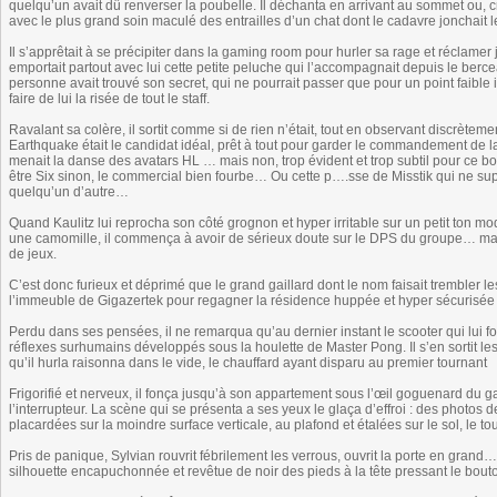
quelqu’un avait dû renverser la poubelle. Il déchanta en arrivant au sommet ou, cru
avec le plus grand soin maculé des entrailles d’un chat dont le cadavre jonchait le
Il s’apprêtait à se précipiter dans la gaming room pour hurler sa rage et réclamer 
emportait partout avec lui cette petite peluche qui l’accompagnait depuis le berce
personne avait trouvé son secret, qui ne pourrait passer que pour un point faible
faire de lui la risée de tout le staff.
Ravalant sa colère, il sortit comme si de rien n’était, tout en observant discrètem
Earthquake était le candidat idéal, prêt à tout pour garder le commandement de 
menait la danse des avatars HL … mais non, trop évident et trop subtil pour ce bou
être Six sinon, le commercial bien fourbe… Ou cette p….sse de Misstik qui ne su
quelqu’un d’autre…
Quand Kaulitz lui reprocha son côté grognon et hyper irritable sur un petit ton moqu
une camomille, il commença à avoir de sérieux doute sur le DPS du groupe… mais i
de jeux.
C’est donc furieux et déprimé que le grand gaillard dont le nom faisait trembler l
l’immeuble de Gigazertek pour regagner la résidence huppée et hyper sécurisée d
Perdu dans ses pensées, il ne remarqua qu’au dernier instant le scooter qui lui f
réflexes surhumains développés sous la houlette de Master Pong. Il s’en sortit l
qu’il hurla raisonna dans le vide, le chauffard ayant disparu au premier tournant
Frigorifié et nerveux, il fonça jusqu’à son appartement sous l’œil goguenard du ga
l’interrupteur. La scène qui se présenta a ses yeux le glaça d’effroi : des photos 
placardées sur la moindre surface verticale, au plafond et étalées sur le sol, le tout
Pris de panique, Sylvian rouvrit fébrilement les verrous, ouvrit la porte en grand… 
silhouette encapuchonnée et revêtue de noir des pieds à la tête pressant le bout