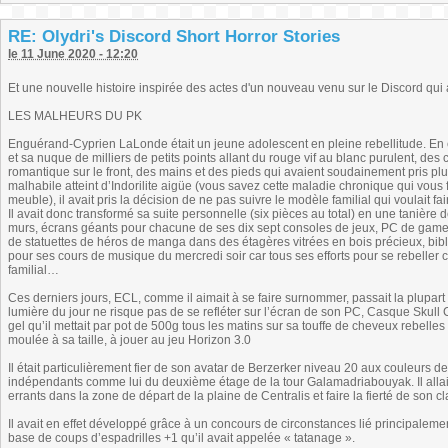
RE: Olydri's Discord Short Horror Stories
le 11 June 2020 - 12:20
Et une nouvelle histoire inspirée des actes d'un nouveau venu sur le Discord qui a 
LES MALHEURS DU PK
Enguérand-Cyprien LaLonde était un jeune adolescent en pleine rebellitude. En e
et sa nuque de milliers de petits points allant du rouge vif au blanc purulent, des
romantique sur le front, des mains et des pieds qui avaient soudainement pris plu
malhabile atteint d’Indorilite aigüe (vous savez cette maladie chronique qui vous 
meuble), il avait pris la décision de ne pas suivre le modèle familial qui voulait 
Il avait donc transformé sa suite personnelle (six pièces au total) en une tanière 
murs, écrans géants pour chacune de ses dix sept consoles de jeux, PC de gamer
de statuettes de héros de manga dans des étagères vitrées en bois précieux, bib
pour ses cours de musique du mercredi soir car tous ses efforts pour se rebeller c
familial…
Ces derniers jours, ECL, comme il aimait à se faire surnommer, passait la plupart
lumière du jour ne risque pas de se refléter sur l’écran de son PC, Casque Skull 
gel qu’il mettait par pot de 500g tous les matins sur sa touffe de cheveux rebell
moulée à sa taille, à jouer au jeu Horizon 3.0
Il était particulièrement fier de son avatar de Berzerker niveau 20 aux couleurs de 
indépendants comme lui du deuxième étage de la tour Galamadriabouyak. Il allait
errants dans la zone de départ de la plaine de Centralis et faire la fierté de son
Il avait en effet développé grâce à un concours de circonstances lié principalement
base de coups d’espadrilles +1 qu’il avait appelée « tatanage ».