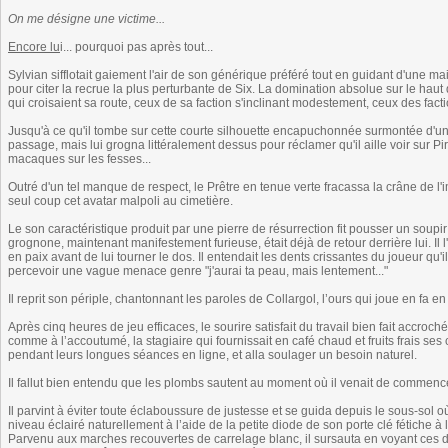
On me désigne une victime...
Encore lu
i... pourquoi pas après tout...
Sylvian sifflotait gaiement l'air de son générique préféré tout en guidant d'une ma
pour citer la recrue la plus perturbante de Six. La domination absolue sur le haut 
qui croisaient sa route, ceux de sa faction s'inclinant modestement, ceux des fact
Jusqu'à ce qu'il tombe sur cette courte silhouette encapuchonnée surmontée d'u
passage, mais lui grogna littéralement dessus pour réclamer qu'il aille voir sur P
macaques sur les fesses...
Outré d'un tel manque de respect, le Prêtre en tenue verte fracassa la crâne de 
seul coup cet avatar malpoli au cimetière.
Le son caractéristique produit par une pierre de résurrection fit pousser un soupir
grognone, maintenant manifestement furieuse, était déjà de retour derrière lui. Il l
en paix avant de lui tourner le dos. Il entendait les dents crissantes du joueur qu'i
percevoir une vague menace genre "j'aurai ta peau, mais lentement..."
Il reprit son périple, chantonnant les paroles de Collargol, l’ours qui joue en fa e
Après cinq heures de jeu efficaces, le sourire satisfait du travail bien fait accroc
comme à l’accoutumé, la stagiaire qui fournissait en café chaud et fruits frais 
pendant leurs longues séances en ligne, et alla soulager un besoin naturel.
Il fallut bien entendu que les plombs sautent au moment où il venait de commence
Il parvint à éviter toute éclaboussure de justesse et se guida depuis le sous-sol o
niveau éclairé naturellement à l’aide de la petite diode de son porte clé fétiche à l
Parvenu aux marches recouvertes de carrelage blanc, il sursauta en voyant ces