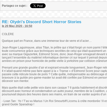
Partagez ce sujet :
RE: Olydri's Discord Short Horror Stories
le 20 May 2020 - 16:50
COLÈRE
Quelque part en France, dans une immense tour de verre et d’acier…
Jean-Roger Laguimauve, alias Titan, le prêtre qui s’était forgé un nom parmi l’é
toute concurrence grâce aux techniques secrètes de celui qui était quasiment un 
avec sa marque Gigazertek, Edmond Score, donc Jean-Roger enrageait devant son 
lançant l’ensemble du matériel informatique dernier cri sur lequel il peinait depu
années en prison pour homicide de petite vielle à yorkshire par collision crâne/un
Prenant une grande goulée d’air et expirant ensuite longuement, Jean-Roger re
Il n’allait quand même pas faire appel à la « Transe » d’Edmond Score pour captu
passée cette ridicule boule de poils ? Cette quête, indispensable au déblocage d
bravoure à la guilde pro-game-master lui avait été confiée par Edmond en personn
décevoir son mentor.
Mais quelle était cette petite voix dans son casque ? Il guida habilement et discrè
découvrit avec horreur et consternation un autre joueur, membre de la Coalition, un
poursuivait depuis des heures dans ses mains, en train de se vanter auprès d’u
- Loan Tan : Yo ! T’as vu Marius ! Un Roi Smourbiff Licornu à crète mordorée ! Il e
grand Guide Sparadrap !