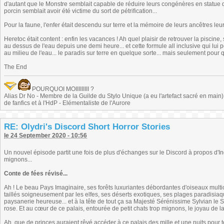
d'autant que le Monstre semblait capable de réduire leurs congénères en statue
porcin semblait avoir été victime du sort de pétrification...
Pour la faune, l'enfer était descendu sur terre et la mémoire de leurs ancêtres leur 
Heretoc était content : enfin les vacances ! Ah quel plaisir de retrouver la piscine,
au dessus de l'eau depuis une demi heure... et cette formule all inclusive qui lu
au milieu de l'eau... le paradis sur terre en quelque sorte... mais seulement pour
The End
POURQUOI MOIIIIIIIII ?
Alias Dr No - Membre de la Guilde du Stylo Unique (a eu l'artefact sacré en main) -
de fanfics et à l'HdP - Elémentaliste de l'Aurore
RE: Olydri's Discord Short Horror Stories
le 24 September 2020 - 10:56
Un nouvel épisode partit une fois de plus d'échanges sur le Discord à propos d'Ind
mignons...
Conte de fées révisé...
Ah ! Le beau Pays Imaginaire, ses forêts luxuriantes débordantes d'oiseaux multic
taillés soigneusement par les elfes, ses déserts exotiques, ses plages paradisi
paysanerie heureuse... et à la tête de tout ça sa Majesté Sérénissime Sylvian le 
rose. Et au cœur de ce palais, entourée de petit chats trop mignons, le joyau de l
Ah, que de princes auraient rêvé accéder à ce palais des mille et une nuits pour t