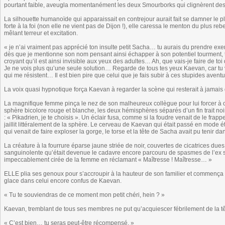
pourtant faible, aveugla momentanément les deux Smourborks qui clignèrent des 
La silhouette humanoïde qui apparaissait en contrejour aurait fait se damner le pl
forte à la foi (non elle ne vient pas de Dijon !), elle caressa le menton du plus re
mêlant terreur et excitation.
« je n’ai vraiment pas apprécié ton insulte petit Sacha… tu aurais du prendre ex
dès que je mentionne son nom pensant ainsi échapper à son potentiel tourment, t
croyant qu’il est ainsi invisible aux yeux des adultes… Ah, que vais-je faire de to
Je ne vois plus qu’une seule solution… Regarde de tous tes yeux Kaevan, car tu v
qui me résistent… Il est bien pire que celui que je fais subir à ces stupides aven
La voix quasi hypnotique força Kaevan à regarder la scène qui resterait à jamais 
La magnifique femme pinça le nez de son malheureux collègue pour lui forcer à o
sphère bicolore rouge et blanche, les deux hémisphères séparés d’un fin trait n
: « Pikadrien, je te choisis ». Un éclair fusa, comme si la foudre venait de le frapp
jaillit littéralement de la sphère. Le cerveau de Kaevan qui était passé en mode
qui venait de faire exploser la gorge, le torse et la tête de Sacha avait pu tenir 
La créature à la fourrure éparse jaune striée de noir, couvertes de cicatrices du
sanguinolente qu’était devenue le cadavre encore parcouru de spasmes de l’ex syn
impeccablement cirée de la femme en réclamant « Maîtresse ! Maîtresse… »
ELLE plia ses genoux pour s’accroupir à la hauteur de son familier et commença
glace dans celui encore confus de Kaevan.
« Tu te souviendras de ce moment mon petit chéri, hein ? »
Kaevan, tremblant de tous ses membres ne put qu’acquiescer fébrilement de la tê
« C’est bien… tu seras peut-être récompensé. »