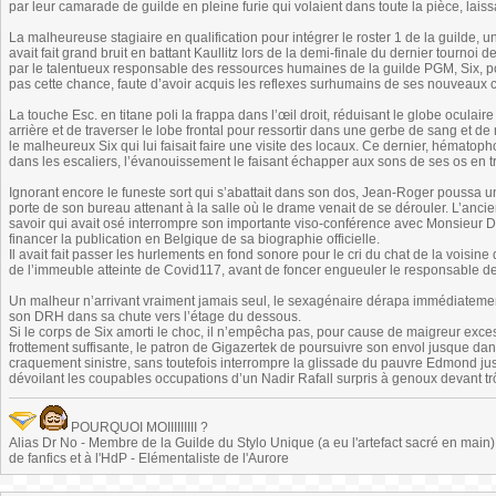
par leur camarade de guilde en pleine furie qui volaient dans toute la pièce, lais
La malheureuse stagiaire en qualification pour intégrer le roster 1 de la guilde, un
avait fait grand bruit en battant Kaullitz lors de la demi-finale du dernier tourn
par le talentueux responsable des ressources humaines de la guilde PGM, Six, pou
pas cette chance, faute d’avoir acquis les reflexes surhumains de ses nouveaux c
La touche Esc. en titane poli la frappa dans l’œil droit, réduisant le globe oculai
arrière et de traverser le lobe frontal pour ressortir dans une gerbe de sang et d
le malheureux Six qui lui faisait faire une visite des locaux. Ce dernier, hémato
dans les escaliers, l’évanouissement le faisant échapper aux sons de ses os en tr
Ignorant encore le funeste sort qui s’abattait dans son dos, Jean-Roger poussa u
porte de son bureau attenant à la salle où le drame venait de se dérouler. L’ancien
savoir qui avait osé interrompre son importante viso-conférence avec Monsieur 
financer la publication en Belgique de sa biographie officielle.
Il avait fait passer les hurlements en fond sonore pour le cri du chat de la voisine
de l’immeuble atteinte de Covid117, avant de foncer engueuler le responsable de 
Un malheur n’arrivant vraiment jamais seul, le sexagénaire dérapa immédiatement a
son DRH dans sa chute vers l’étage du dessous.
Si le corps de Six amorti le choc, il n’empêcha pas, pour cause de maigreur exces
frottement suffisante, le patron de Gigazertek de poursuivre son envol jusque dans
craquement sinistre, sans toutefois interrompre la glissade du pauvre Edmond jusq
dévoilant les coupables occupations d’un Nadir Rafall surpris à genoux devant tr
POURQUOI MOIIIIIIIII ?
Alias Dr No - Membre de la Guilde du Stylo Unique (a eu l'artefact sacré en main) -
de fanfics et à l'HdP - Elémentaliste de l'Aurore