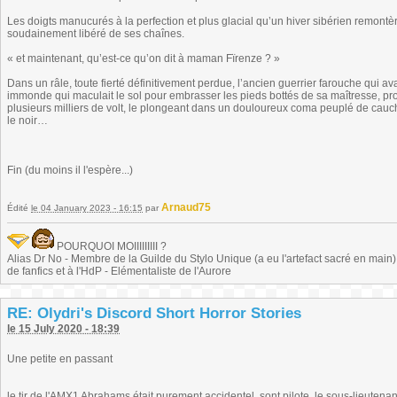
Les doigts manucurés à la perfection et plus glacial qu’un hiver sibérien remontè
soudainement libéré de ses chaînes.
« et maintenant, qu’est-ce qu’on dit à maman Fïrenze ? »
Dans un râle, toute fierté définitivement perdue, l’ancien guerrier farouche qui
immonde qui maculait le sol pour embrasser les pieds bottés de sa maîtresse, prov
plusieurs milliers de volt, le plongeant dans un douloureux coma peuplé de cauch
le noir…
Fin (du moins il l'espère...)
Arnaud75
Édité
le 04 January 2023 - 16:15
par
POURQUOI MOIIIIIIIII ?
Alias Dr No - Membre de la Guilde du Stylo Unique (a eu l'artefact sacré en main) -
de fanfics et à l'HdP - Elémentaliste de l'Aurore
RE: Olydri's Discord Short Horror Stories
le 15 July 2020 - 18:39
Une petite en passant
le tir de l'AMX1 Abrahams était purement accidentel, sont pilote, le sous-lieuten