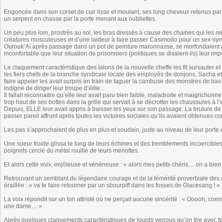
Engoncée dans son corset de cuir lisse et moulant, ses long cheveux retenus par u
un serpent en chasse par la porte menant aux oubliettes.
Un peu plus loin, prostrés au sol, les bras dressés à cause des chaines qui les re
créatures musculeuses et d’une laideur à faire passer Casimodo pour un sex-sym
Ourouk’Aï après passage dans un pot de peinture maronnasse, se morfondaient as
inconfortable que leur situation de prisonniers (politiques se disaient-ils) leur imp
Le claquement caractéristique des talons de la nouvelle cheffe les fit sursauter et 
les fiers chefs de la branche syndicale locale des employés de donjons, Sacha 
faire appeler les avait surpris en train de taguer la cambuse des monstres de bas 
indigne de diriger leur troupe d’élite…
Il fallait reconnaitre qu’elle leur avait paru bien faible, maladroite et maigrichonn
trop haut de ses bottes dans la grille qui servait à se décrotter les chaussures à l’
Depuis, ELLE leur avait appris à baisser les yeux sur son passage. La brulure de s
passer pareil affront après toutes les victoires sociales qu’ils avaient obtenues
Les pas s’approchaient de plus en plus et soudain, juste au niveau de leur porte en
Une sueur froide glissa le long de leurs échines et des tremblements incoercible
poignets cerclé du métal rouillé de leurs menottes.
Et alors cette voix, enjôleuse et vénéneuse : « alors mes petits chéris… on a bie
Retrouvant un semblant du légendaire courage et de la témérité proverbiale des
éraillée : « va te faire retourner par un sbourpiff dans les fosses de Glacesang ! »
La voix répondit sur un ton attristé où ne perçait aucune sincérité : « Ooooh, comm
une dame… »
Après quelques claquements caractéristiques de lourds verrous qu’on tire avec faci