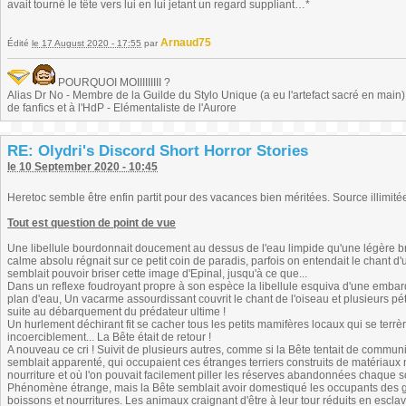
avait tourné le tête vers lui en lui jetant un regard suppliant…*
Arnaud75
Édité
le 17 August 2020 - 17:55
par
POURQUOI MOIIIIIIIII ?
Alias Dr No - Membre de la Guilde du Stylo Unique (a eu l'artefact sacré en main) -
de fanfics et à l'HdP - Elémentaliste de l'Aurore
RE: Olydri's Discord Short Horror Stories
le 10 September 2020 - 10:45
Heretoc semble être enfin partit pour des vacances bien méritées. Source illimitée 
Tout est question de point de vue
Une libellule bourdonnait doucement au dessus de l'eau limpide qu'une légère br
calme absolu régnait sur ce petit coin de paradis, parfois on entendait le chant d
semblait pouvoir briser cette image d'Epinal, jusqu'à ce que...
Dans un reflexe foudroyant propre à son espèce la libellule esquiva d'une emb
plan d'eau, Un vacarme assourdissant couvrit le chant de l'oiseau et plusieurs pét
suite au débarquement du prédateur ultime !
Un hurlement déchirant fit se cacher tous les petits mamifères locaux qui se terrèr
incoerciblement... La Bête était de retour !
A nouveau ce cri ! Suivit de plusieurs autres, comme si la Bête tentait de commu
semblait apparenté, qui occupaient ces étranges terriers construits de matériaux
nourriture et où l'on pouvait facilement piller les réserves abandonnées chaque s
Phénomène étrange, mais la Bête semblait avoir domestiqué les occupants des gra
boissons et nourritures. Les animaux craignant d'être à leur tour réduits en escla