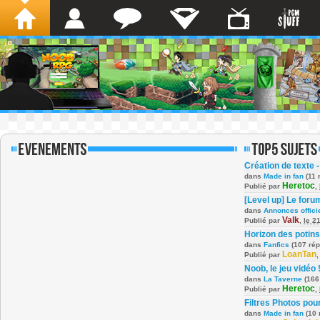
Création de texte -
dans
Made in fan
(11 
Heretoc
Publié par
,
[Level up] Le foru
dans
Annonces offici
Valk
Publié par
,
le 2
Horizon des potins
dans
Fanfics
(107 ré
LoanTan
Publié par
Noob, le jeu vidéo 
dans
La Taverne
(166
Heretoc
Publié par
,
Filtres Photos po
dans
Made in fan
(10 