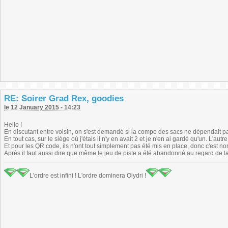
RE: Soirer Grad Rex, goodies
le 12 January 2015 - 14:23
Hello !
En discutant entre voisin, on s'est demandé si la compo des sacs ne dépendait pas
En tout cas, sur le siège où j'étais il n'y en avait 2 et je n'en ai gardé qu'un. L'autr
Et pour les QR code, ils n'ont tout simplement pas été mis en place, donc c'est no
Après il faut aussi dire que même le jeu de piste a été abandonné au regard de l
L'ordre est infini ! L'ordre dominera Olydri !