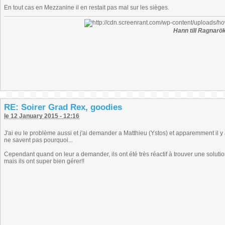
En tout cas en Mezzanine il en restait pas mal sur les sièges.
Hann till Ragnarök
RE: Soirer Grad Rex, goodies
le 12 January 2015 - 12:16
J'ai eu le problème aussi et j'ai demander a Matthieu (Ystos) et apparemment il y a
ne savent pas pourquoi...
Cependant quand on leur a demander, ils ont été très réactif à trouver une solution
mais ils ont super bien gérer!!