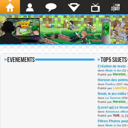
Création de texte -
dans
Made in fan
(11 
Heretoc
Publié par
,
Horizon des potins
dans
Fanfics
(107 ré
LoanTan
Publié par
Noob, le jeu vidéo 
dans
La Taverne
(166
Heretoc
Publié par
,
[Level up] Le foru
dans
Annonces offici
Valk
Publié par
,
le 2
Filtres Photos po
dans
Made in fan
(10 