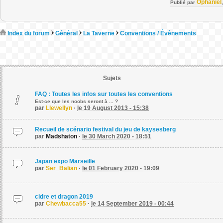
Ophaniel
Publié par
Index du forum
Général
La Taverne
Conventions / Évènements
Sujets
FAQ : Toutes les infos sur toutes les conventions
Est-ce que les noobs seront à ... ?
par
Llewellyn
·
le 19 August 2013 - 15:38
Recueil de scénario festival du jeu de kaysesberg
par
Madshaton
·
le 30 March 2020 - 18:51
Japan expo Marseille
par
Ser_Balian
·
le 01 February 2020 - 19:09
cidre et dragon 2019
par
Chewbacca55
·
le 14 September 2019 - 00:44