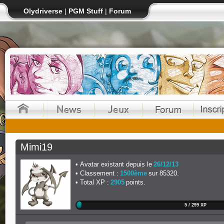
Olydriverse
|
PGM Stuff
|
Forum
Mimi19
Avatar existant depuis le
26/12/13
Classement :
1500ème
sur 85320.
Total XP :
2905
points.
5 / 299 XP