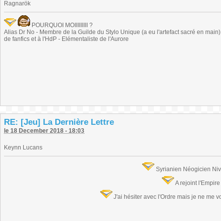
Ragnarök
POURQUOI MOIIIIIIIII ?
Alias Dr No - Membre de la Guilde du Stylo Unique (a eu l'artefact sacré en main) -
de fanfics et à l'HdP - Elémentaliste de l'Aurore
RE: [Jeu] La Dernière Lettre
le 18 December 2018 - 18:03
Keynn Lucans
Syrianien Néogicien Ni
A rejoint l'Empir
J'ai hésiter avec l'Ordre mais je ne me 