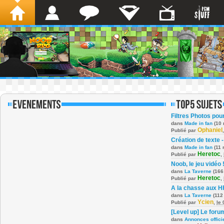
Filtres Photos po
dans
Made in fan
(10 
Ophaniel
Publié par
Création de texte -
dans
Made in fan
(11 
Heretoc
Publié par
,
Noob, le jeu vidéo 
dans
La Taverne
(166
Heretoc
Publié par
,
A la chasse aux H
dans
La Taverne
(112
Ycien
Publié par
,
le
[Level up] Le foru
dans
Annonces offici