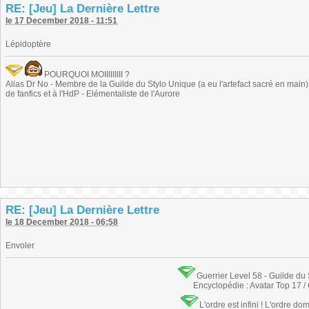
RE: [Jeu] La Dernière Lettre
le 17 December 2018 - 11:51
Lépidoptère
POURQUOI MOIIIIIIIII ?
Alias Dr No - Membre de la Guilde du Stylo Unique (a eu l'artefact sacré en main) -
de fanfics et à l'HdP - Elémentaliste de l'Aurore
RE: [Jeu] La Dernière Lettre
le 18 December 2018 - 06:58
Envoler
Guerrier Level 58 - Guilde du
Encyclopédie : Avatar Top 17 /
L'ordre est infini ! L'ordre do