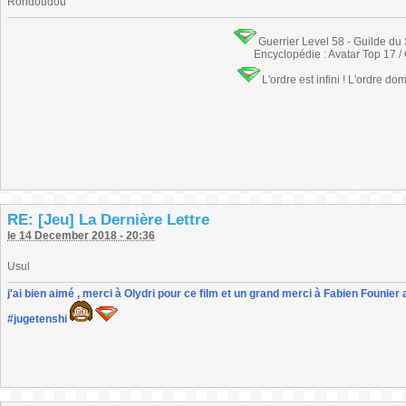
Rondoudou
Guerrier Level 58 - Guilde du
Encyclopédie : Avatar Top 17 /
L'ordre est infini ! L'ordre do
RE: [Jeu] La Dernière Lettre
le 14 December 2018 - 20:36
Usul
j'ai bien aimé , merci à Olydri pour ce film et un grand merci à Fabien Founier 
#jugetenshi