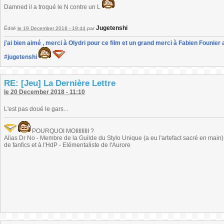
Damned il a troqué le N contre un L
Jugetenshi
Édité
le 19 December 2018 - 19:44
par
j'ai bien aimé , merci à Olydri pour ce film et un grand merci à Fabien Founier 
#jugetenshi
RE: [Jeu] La Dernière Lettre
le 20 December 2018 - 11:10
L'est pas doué le gars...
POURQUOI MOIIIIIIIII ?
Alias Dr No - Membre de la Guilde du Stylo Unique (a eu l'artefact sacré en main) -
de fanfics et à l'HdP - Elémentaliste de l'Aurore