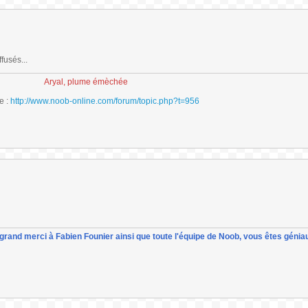
fusés...
Aryal, plume émèchée
e :
http://www.noob-online.com/forum/topic.php?t=956
un grand merci à Fabien Founier ainsi que toute l'équipe de Noob, vous êtes géniau