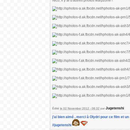
Nico, il y ai d'autres photos warpzone !
Jugetenshi
Édité
le 02 November 2012 - 06:32
par
j'ai bien aimé , merci à Olydri pour ce film et 
#jugetenshi