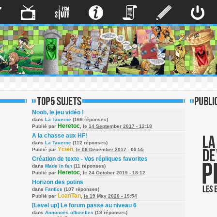
Noob, le jeu vidéo !
dans
La Taverne
(166 réponses)
Heretoc
Publié par
,
le 14 September 2017 - 12:18
A la chasse aux HF!
dans
La Taverne
(112 réponses)
Ycien
Publié par
,
le 06 December 2017 - 09:55
Création de texte - Vos répliques favorites
dans
Made in fan
(11 réponses)
Heretoc
Publié par
,
le 24 October 2019 - 18:12
Horizon des potins
dans
Fanfics
(107 réponses)
LoanTan
Publié par
,
le 19 May 2020 - 19:54
[Level up] Le forum passe au niveau 6
dans
Annonces officielles
(18 réponses)