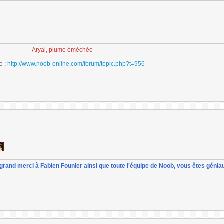
Aryal, plume émèchée
e :
http://www.noob-online.com/forum/topic.php?t=956
un grand merci à Fabien Founier ainsi que toute l'équipe de Noob, vous êtes géniau