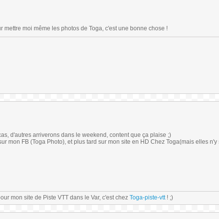
our mettre moi même les photos de Toga, c'est une bonne chose !
as, d'autres arriverons dans le weekend, content que ça plaise ;)
 sur mon FB (Toga Photo), et plus tard sur mon site en HD Chez Toga(mais elles n'y
our mon site de Piste VTT dans le Var, c'est chez
Toga-piste-vtt
! ;)