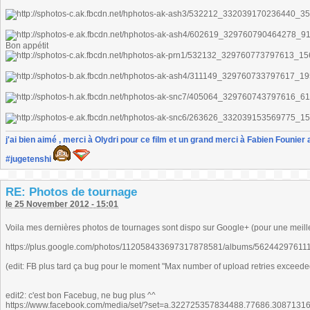
Bon appétit
j'ai bien aimé , merci à Olydri pour ce film et un grand merci à Fabien Founier 
#jugetenshi
RE: Photos de tournage
le 25 November 2012 - 15:01
Voila mes dernières photos de tournages sont dispo sur Google+ (pour une meille
https://plus.google.com/photos/112058433697317878581/albums/56244297611
(edit: FB plus tard ça bug pour le moment "Max number of upload retries exceede
edit2: c'est bon Facebug, ne bug plus ^^
https://www.facebook.com/media/set/?set=a.322725357834488.77686.308713