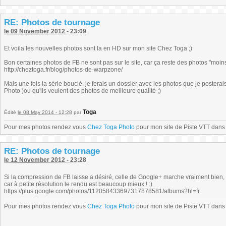
RE: Photos de tournage
le 09 November 2012 - 23:09
Et voila les nouvelles photos sont la en HD sur mon site Chez Toga ;)
Bon certaines photos de FB ne sont pas sur le site, car ça reste des photos "moins"
http://cheztoga.fr/blog/photos-de-warpzone/
Mais une fois la série bouclé, je ferais un dossier avec les photos que je postera
Photo )ou qu'ils veulent des photos de meilleure qualité ;)
Toga
Édité
le 08 May 2014 - 12:28
par
Pour mes photos rendez vous
Chez Toga Photo
pour mon site de Piste VTT dans l
RE: Photos de tournage
le 12 November 2012 - 23:28
Si la compression de FB laisse a désiré, celle de Google+ marche vraiment bien, 
car à petite résolution le rendu est beaucoup mieux ! :)
https://plus.google.com/photos/112058433697317878581/albums?hl=fr
Pour mes photos rendez vous
Chez Toga Photo
pour mon site de Piste VTT dans l