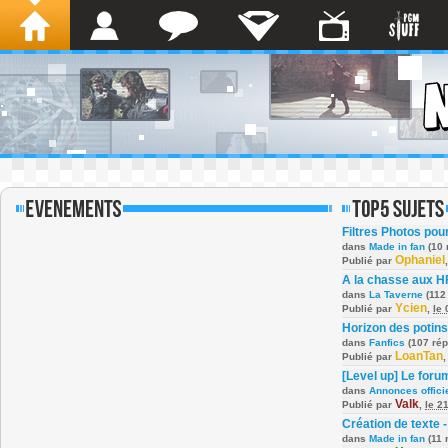
Filtres Photos po
dans
Made in fan
(10 
Ophaniel
Publié par
A la chasse aux H
dans
La Taverne
(112
Ycien
Publié par
,
le
Horizon des potins
dans
Fanfics
(107 ré
LoanTan
Publié par
[Level up] Le foru
dans
Annonces offici
Valk
Publié par
,
le 2
Création de texte -
dans
Made in fan
(11 