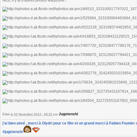
Nico, il y ai d'autres photos warpzone !
Jugetenshi
Édité
le 02 November 2012 - 06:32
par
j'ai bien aimé , merci à Olydri pour ce film et un grand merci à Fabien Founier 
#jugetenshi