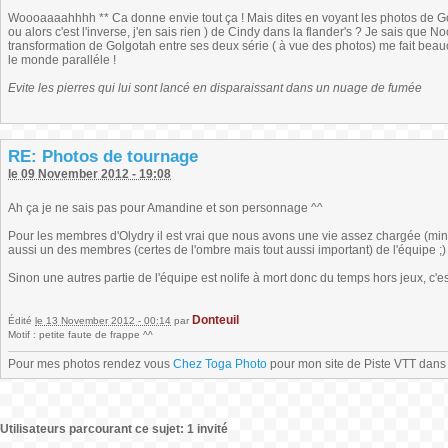
Woooaaaahhhh ** Ca donne envie tout ça ! Mais dites en voyant les photos de Gol
ou alors c'est l'inverse, j'en sais rien ) de Cindy dans la flander's ? Je sais que
transformation de Golgotah entre ses deux série ( à vue des photos) me fait beau
le monde paralléle !
Evite les pierres qui lui sont lancé en disparaissant dans un nuage de fumée
RE: Photos de tournage
le 09 November 2012 - 19:08
Ah ça je ne sais pas pour Amandine et son personnage ^^
Pour les membres d'Olydry il est vrai que nous avons une vie assez chargée (mine
aussi un des membres (certes de l'ombre mais tout aussi important) de l'équipe ;)
Sinon une autres partie de l'équipe est nolife à mort donc du temps hors jeux, c'est
Donteuil
Édité
le 13 November 2012 - 00:14
par
Motif : petite faute de frappe ^^
Pour mes photos rendez vous
Chez Toga Photo
pour mon site de Piste VTT dans l
Utilisateurs parcourant ce sujet: 1 invité