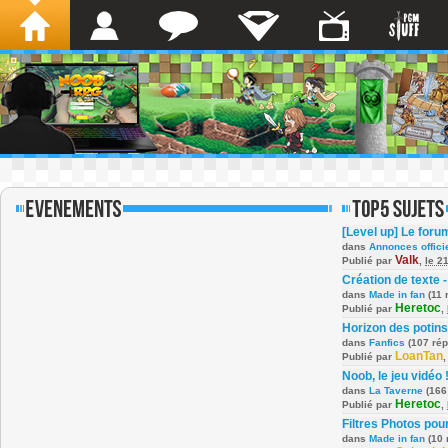
[Level up] Le foru
dans
Annonces offici
Valk
Publié par
,
le 2
Création de texte -
dans
Made in fan
(11 
Heretoc
Publié par
,
Horizon des potins
dans
Fanfics
(107 ré
LoanTan
Publié par
Noob, le jeu vidéo 
dans
La Taverne
(166
Heretoc
Publié par
,
Filtres Photos po
dans
Made in fan
(10 