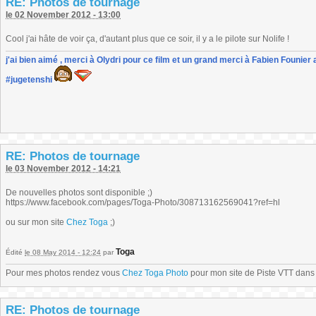
RE: Photos de tournage
le 02 November 2012 - 13:00
Cool j'ai hâte de voir ça, d'autant plus que ce soir, il y a le pilote sur Nolife !
j'ai bien aimé , merci à Olydri pour ce film et un grand merci à Fabien Founier 
#jugetenshi
RE: Photos de tournage
le 03 November 2012 - 14:21
De nouvelles photos sont disponible ;)
https://www.facebook.com/pages/Toga-Photo/308713162569041?ref=hl
ou sur mon site
Chez Toga
;)
Toga
Édité
le 08 May 2014 - 12:24
par
Pour mes photos rendez vous
Chez Toga Photo
pour mon site de Piste VTT dans l
RE: Photos de tournage