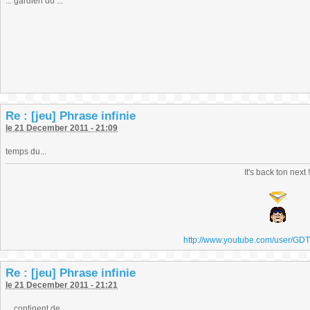
... gardien du ...
Re : [jeu] Phrase infinie
le 21 December 2011 - 21:09
temps du...
It's back ton next 
http://www.youtube.com/user/GD
Re : [jeu] Phrase infinie
le 21 December 2011 - 21:21
... continent de ...