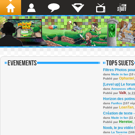
Filtres Photos po
dans
Made in fan
(10 
Ophaniel
Publié par
[Level up] Le foru
dans
Annonces offici
Valk
Publié par
,
le 2
Horizon des potins
dans
Fanfics
(107 ré
LoanTan
Publié par
Création de texte -
dans
Made in fan
(11 
Heretoc
Publié par
,
Noob, le jeu vidéo 
dans
La Taverne
(166