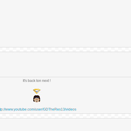
It's back ton next !
ttp://www.youtube.com/user/GDTheRes13/videos