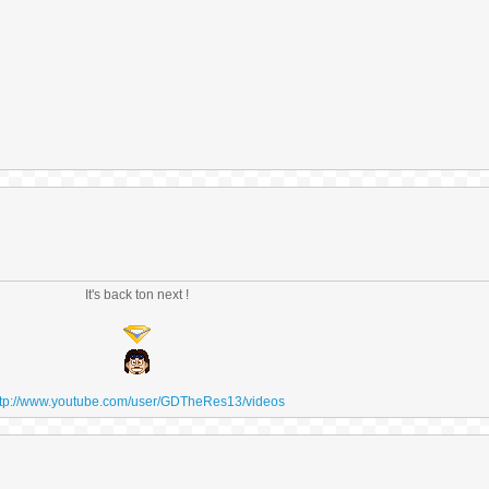
It's back ton next !
ttp://www.youtube.com/user/GDTheRes13/videos