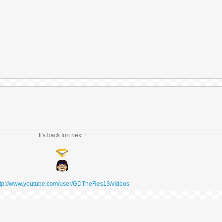
It's back ton next !
ttp://www.youtube.com/user/GDTheRes13/videos