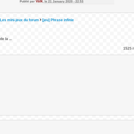
Valk
Publié par
,
le 21 January 2020 - 22:53
Les mini-jeux du forum
[jeu] Phrase infinie
e la ...
1525 r