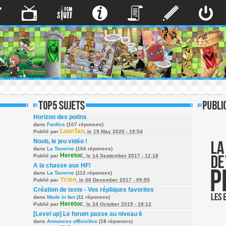
Horizon des potins
dans
Fanfics
(107 réponses)
LoanTan
Publié par
,
le 19 May 2020 - 19:54
Noob, le jeu vidéo !
dans
La Taverne
(166 réponses)
Heretoc
Publié par
,
le 14 September 2017 - 12:18
A la chasse aux HF!
dans
La Taverne
(112 réponses)
Ycien
Publié par
,
le 06 December 2017 - 09:55
Création de texte - Vos répliques favorites
dans
Made in fan
(11 réponses)
Heretoc
Publié par
,
le 24 October 2019 - 18:12
[Level up] Le forum passe au niveau 6
dans
Annonces officielles
(18 réponses)