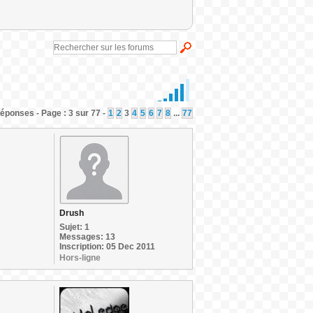
éponses - Page : 3 sur 77 -
1
2
3
4
5
6
7
8
...
77
Drush
Sujet: 1
Messages: 13
Inscription: 05 Dec 2011
Hors-ligne