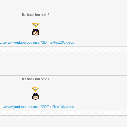
It's back ton next !
ttp://www.youtube.com/user/GDTheRes13/videos
It's back ton next !
ttp://www.youtube.com/user/GDTheRes13/videos