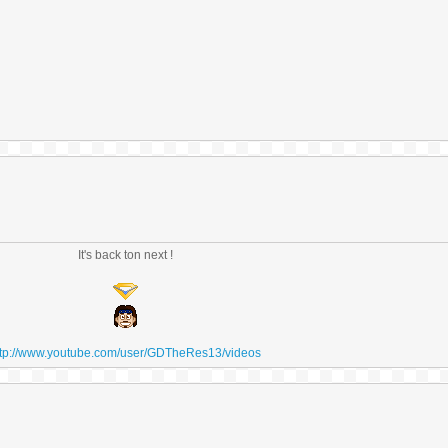
It's back ton next !
ttp://www.youtube.com/user/GDTheRes13/videos