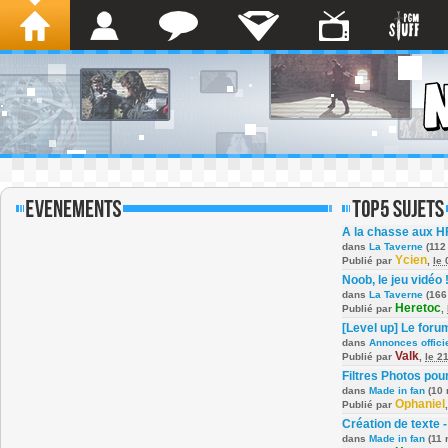
A la chasse aux H
dans
La Taverne
(112
Ycien
Publié par
,
le
Noob, le jeu vidéo 
dans
La Taverne
(166
Heretoc
Publié par
,
[Level up] Le foru
dans
Annonces offici
Valk
Publié par
,
le 2
Filtres Photos po
dans
Made in fan
(10 
Ophaniel
Publié par
Création de texte -
dans
Made in fan
(11 