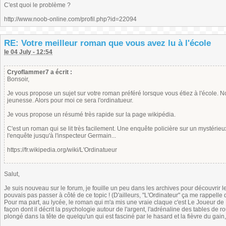
C'est quoi le problème ?
http://www.noob-online.com/profil.php?id=22094
RE: Votre meilleur roman que vous avez lu à l'école
le 04 July - 12:54
Cryoflammer7 a écrit :
Bonsoir,
Je vous propose un sujet sur votre roman préféré lorsque vous étiez à l'école.
jeunesse. Alors pour moi ce sera l'ordinatueur.
Je vous propose un résumé très rapide sur la page wikipédia.
C'est un roman qui se lit très facilement. Une enquête policière sur un mystérie
l'enquête jusqu'à l'inspecteur Germain...
https://fr.wikipedia.org/wiki/L'Ordinatueur
Salut,
Je suis nouveau sur le forum, je fouille un peu dans les archives pour découvrir les
pouvais pas passer à côté de ce topic ! (D'ailleurs, "L'Ordinateur" ça me rappelle
Pour ma part, au lycée, le roman qui m'a mis une vraie claque c'est Le Joueur de 
façon dont il décrit la psychologie autour de l'argent, l'adrénaline des tables de r
plongé dans la tête de quelqu'un qui est fasciné par le hasard et la fièvre du gain