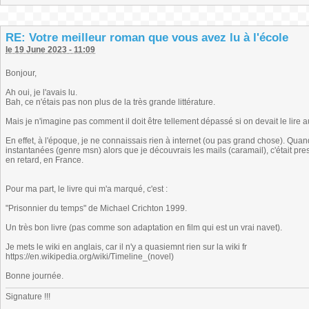
RE: Votre meilleur roman que vous avez lu à l'école
le 19 June 2023 - 11:09
Bonjour,
Ah oui, je l'avais lu.
Bah, ce n'étais pas non plus de la très grande littérature.
Mais je n'imagine pas comment il doit être tellement dépassé si on devait le lire a
En effet, à l'époque, je ne connaissais rien à internet (ou pas grand chose). Qua
instantanées (genre msn) alors que je découvrais les mails (caramail), c'était presqu
en retard, en France.
Pour ma part, le livre qui m'a marqué, c'est :
"Prisonnier du temps" de Michael Crichton 1999.
Un très bon livre (pas comme son adaptation en film qui est un vrai navet).
Je mets le wiki en anglais, car il n'y a quasiemnt rien sur la wiki fr
https://en.wikipedia.org/wiki/Timeline_(novel)
Bonne journée.
Signature !!!