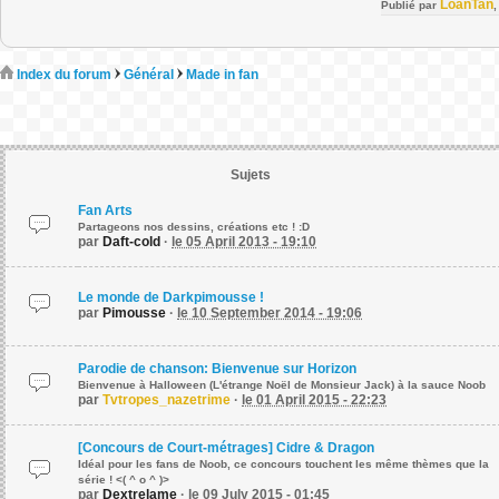
LoanTan
Publié par
Index du forum
Général
Made in fan
Sujets
Fan Arts
Partageons nos dessins, créations etc ! :D
par
Daft-cold
·
le 05 April 2013 - 19:10
Le monde de Darkpimousse !
par
Pimousse
·
le 10 September 2014 - 19:06
Parodie de chanson: Bienvenue sur Horizon
Bienvenue à Halloween (L'étrange Noël de Monsieur Jack) à la sauce Noob
par
Tvtropes_nazetrime
·
le 01 April 2015 - 22:23
[Concours de Court-métrages] Cidre & Dragon
Idéal pour les fans de Noob, ce concours touchent les même thèmes que la
série ! <( ^ o ^ )>
par
Dextrelame
·
le 09 July 2015 - 01:45