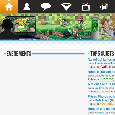
[Level up] Le foru
dans
Annonces offici
Valk
Publié par
,
le 2
Noob, le jeu vidéo 
dans
La Taverne
(166
Heretoc
Publié par
,
A la chasse aux H
dans
La Taverne
(112
Ycien
Publié par
,
le
Filtres Photos po
dans
Made in fan
(10 
Ophaniel
Publié par
Horizon des potins
dans
Fanfics
(107 ré