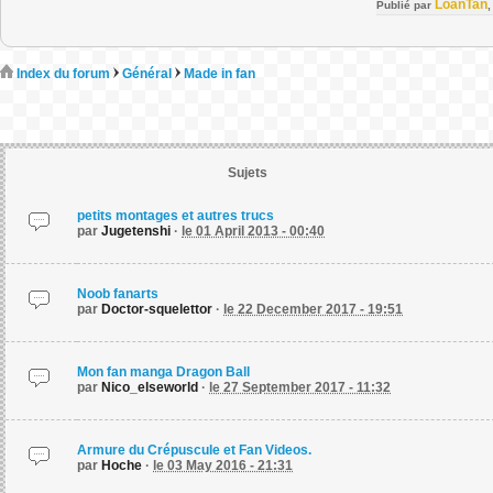
LoanTan
Publié par
Index du forum
Général
Made in fan
Sujets
petits montages et autres trucs
par
Jugetenshi
·
le 01 April 2013 - 00:40
Noob fanarts
par
Doctor-squelettor
·
le 22 December 2017 - 19:51
Mon fan manga Dragon Ball
par
Nico_elseworld
·
le 27 September 2017 - 11:32
Armure du Crépuscule et Fan Videos.
par
Hoche
·
le 03 May 2016 - 21:31