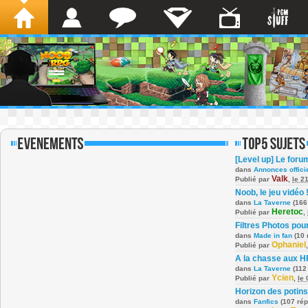
[Level up] Le foru
dans
Annonces offici
Valk
Publié par
,
le 2
Noob, le jeu vidéo 
dans
La Taverne
(166
Heretoc
Publié par
,
Filtres Photos po
dans
Made in fan
(10 
Ophaniel
Publié par
A la chasse aux H
dans
La Taverne
(112
Ycien
Publié par
,
le
Horizon des potins
dans
Fanfics
(107 ré