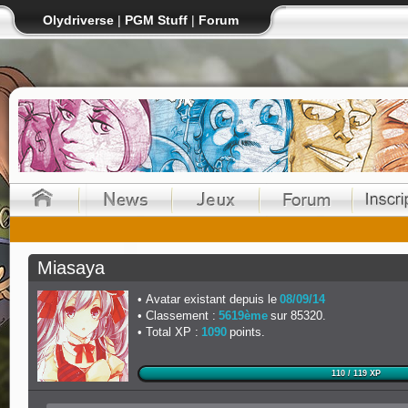
Olydriverse
|
PGM Stuff
|
Forum
Miasaya
Avatar existant depuis le
08/09/14
Classement :
5619ème
sur 85320.
Total XP :
1090
points.
110 / 119 XP