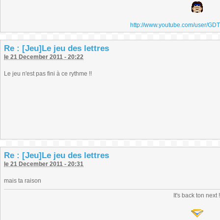
http://www.youtube.com/user/GD
Re : [Jeu]Le jeu des lettres
le 21 December 2011 - 20:22
Le jeu n'est pas fini à ce rythme !!
Re : [Jeu]Le jeu des lettres
le 21 December 2011 - 20:31
mais ta raison
It's back ton next 