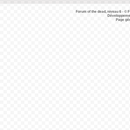
Forum of the dead, niveau 6 - © F
Développemen
Page gé