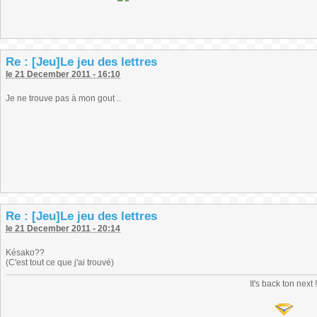
Re : [Jeu]Le jeu des lettres
le 21 December 2011 - 16:10
Je ne trouve pas à mon gout ..
Re : [Jeu]Le jeu des lettres
le 21 December 2011 - 20:14
Késako??
(C'est tout ce que j'ai trouvé)
It's back ton next 