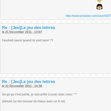
http://www.youtube.com/user/GD
Re : [Jeu]Le jeu des lettres
le 21 December 2011 - 13:07
Faudrait savoir quand ils vont venir ??
Re : [Jeu]Le jeu des lettres
le 21 December 2011 - 14:38
Go go go c'est partie, je suis prête à jouer avec vous ! ^^
(désolé j'ai rien trouver de mieux avec un G lol)