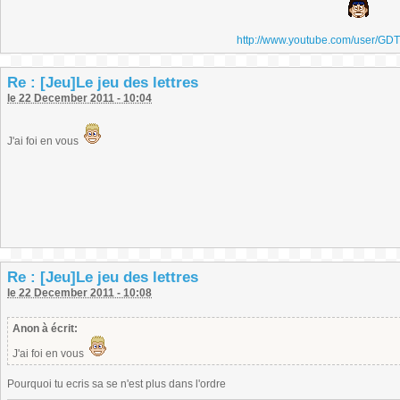
http://www.youtube.com/user/GD
Re : [Jeu]Le jeu des lettres
le 22 December 2011 - 10:04
J'ai foi en vous
Re : [Jeu]Le jeu des lettres
le 22 December 2011 - 10:08
Anon à écrit:
J'ai foi en vous
Pourquoi tu ecris sa se n'est plus dans l'ordre