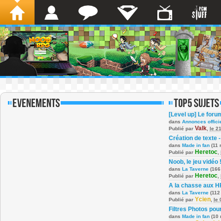
[Level up] Le foru
dans
Annonces offici
Valk
Publié par
,
le 2
Création de texte -
dans
Made in fan
(11 
Heretoc
Publié par
,
Noob, le jeu vidéo 
dans
La Taverne
(166
Heretoc
Publié par
,
A la chasse aux H
dans
La Taverne
(112
Ycien
Publié par
,
le
Filtres Photos po
dans
Made in fan
(10 