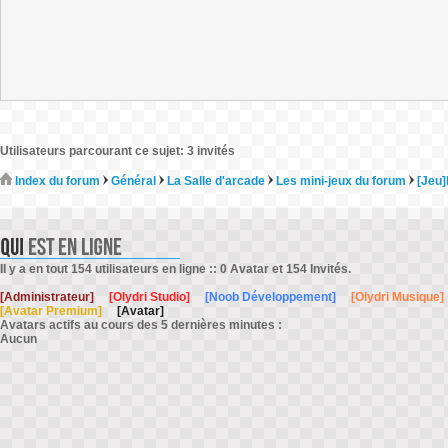
Utilisateurs parcourant ce sujet: 3 invités
Index du forum
Général
La Salle d'arcade
Les mini-jeux du forum
[Jeu]
Il y a en tout 154 utilisateurs en ligne :: 0 Avatar et 154 Invités.
[Administrateur]
[Olydri Studio]
[Noob Développement]
[Olydri Musique]
[Avatar Premium]
[Avatar]
Avatars actifs au cours des 5 dernières minutes :
Aucun