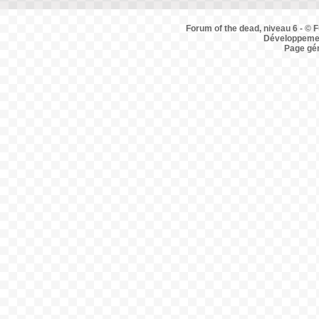
Forum of the dead, niveau 6 - © F
Développemen
Page gé