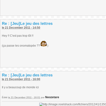
Re : [Jeu]Le jeu des lettres
le 21 December 2011 - 14:50
Hey !! C'est pas trop tôt !!
(ça passe les onomatopée ??
)
Re : [Jeu]Le jeu des lettres
le 21 December 2011 - 16:00
Il y a beaucoup de monde ici
Neozetare
Édité
le 21 December 2011 - 16:01
par