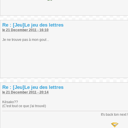
Re : [Jeu]Le jeu des lettres
le 21 December 2011 - 16:10
Je ne trouve pas à mon gout ..
Re : [Jeu]Le jeu des lettres
le 21 December 2011 - 20:14
Késako??
(C'est tout ce que j'ai trouvé)
It's back ton next 