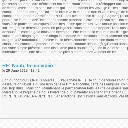
gros câlins par chez vous vers Toulon ? J'en profiterais pour remettre beaucoup d'n
profterais pour me faire dédicasser ma carte NoobTendo qui a réchapper aux tou
de vidéos avec noob ls sans factions qui iennent hanter les vivznt je kiff les histo
compliquer entre les lignes lol, enfin bref vive la chouette dort et vous les gm de la
compliqer de pondre desscénari.rizO Tu doit avoir besoin d'aide j'imagine :) j'a
pourrai se faire un faceTime apero comme pendant le covid en prison mais ma ca
vous faite partie des quelques Team très intime que je suis avec amour passion et vo
fait une grosse déression pneu en plus je suis sous morphine depuis 11ans aussi
de sousous comme gaia mais des idées peut être comme la chouette qui d'or, gro
satation des dingo tigrounette dingo folie douce ette, holalala et puis j'aimerai re
dragonBzllZ huhuhululululelelele fait la bêtes chouette penant son dodo et recra
chton, c'est comme le pousse mousse quand il manue des truc ;à @Bientot dans l
par votre simple présentiel non discutable par a double négation la vie et seule l 
maléable et peut etre distordue pour le plier a notre propre volonter de fer
RE: Noob, le jeu vidéo !
le 29 June 2025 - 18:42
Bonjour bonjour ! (Je suis nouveau !) J’ai acheté le jue : le coup de foudre ! Mon 
da’illeurs on revoit la guilde rush dans le film. Par contre, certaines énigmes, c
peu trop durs... Mais bon. Maintenant, je peux scander tous les cris de guerre sauf
Merci à toute l’équipe de nous trouver de quoi patienter en attendant Horizon 0.1 
L’ORDRE DOMINERA OLYDRI !!! Sans-factions...Infiltration ! Sans-factions..Passifi