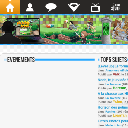
[Level up] Le foru
dans
Annonces offici
Valk
Publié par
,
le 2
Noob, le jeu vidéo 
dans
La Taverne
(166
Heretoc
Publié par
,
A la chasse aux H
dans
La Taverne
(112
Ycien
Publié par
,
le
Horizon des potins
dans
Fanfics
(107 ré
LoanTan
Publié par
Filtres Photos po
dans
Made in fan
(10 