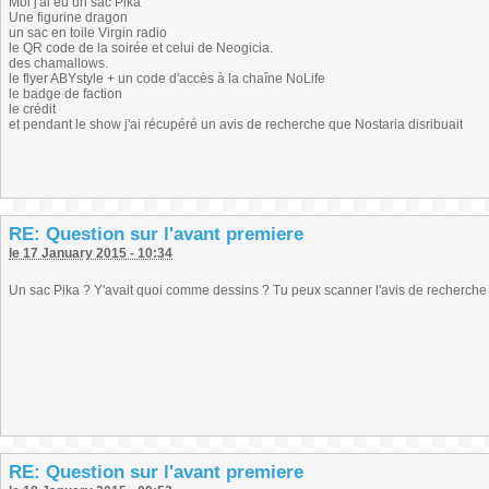
Moi j'ai eu un sac Pika
Une figurine dragon
un sac en toile Virgin radio
le QR code de la soirée et celui de Neogicia.
des chamallows.
le flyer ABYstyle + un code d'accès à la chaîne NoLife
le badge de faction
le crédit
et pendant le show j'ai récupéré un avis de recherche que Nostaria disribuait
RE: Question sur l'avant premiere
le 17 January 2015 - 10:34
Un sac Pika ? Y'avait quoi comme dessins ? Tu peux scanner l'avis de recherche
RE: Question sur l'avant premiere