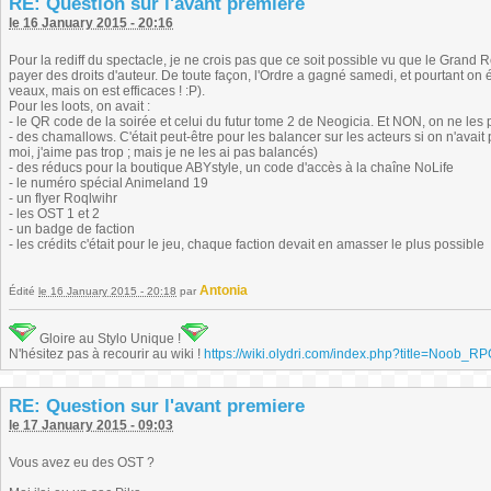
RE: Question sur l'avant premiere
le 16 January 2015 - 20:16
Pour la rediff du spectacle, je ne crois pas que ce soit possible vu que le Grand R
payer des droits d'auteur. De toute façon, l'Ordre a gagné samedi, et pourtant 
veaux, mais on est efficaces ! :P).
Pour les loots, on avait :
- le QR code de la soirée et celui du futur tome 2 de Neogicia. Et NON, on ne les
- des chamallows. C'était peut-être pour les balancer sur les acteurs si on n'avai
moi, j'aime pas trop ; mais je ne les ai pas balancés)
- des réducs pour la boutique ABYstyle, un code d'accès à la chaîne NoLife
- le numéro spécial Animeland 19
- un flyer Roqlwihr
- les OST 1 et 2
- un badge de faction
- les crédits c'était pour le jeu, chaque faction devait en amasser le plus possible
Antonia
Édité
le 16 January 2015 - 20:18
par
Gloire au Stylo Unique !
N'hésitez pas à recourir au wiki !
https://wiki.olydri.com/index.php?title=Noob_R
RE: Question sur l'avant premiere
le 17 January 2015 - 09:03
Vous avez eu des OST ?