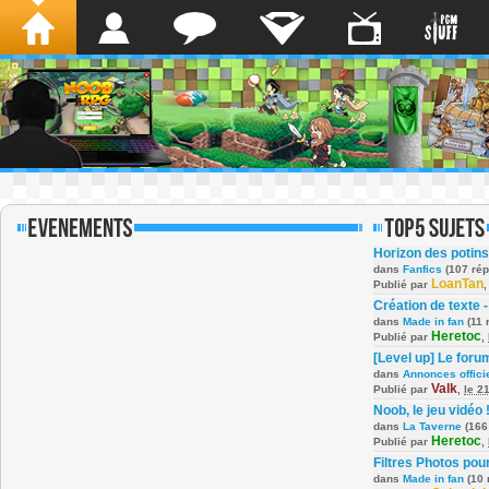
Horizon des potins
dans
Fanfics
(107 ré
LoanTan
Publié par
Création de texte -
dans
Made in fan
(11 
Heretoc
Publié par
,
[Level up] Le foru
dans
Annonces offici
Valk
Publié par
,
le 2
Noob, le jeu vidéo 
dans
La Taverne
(166
Heretoc
Publié par
,
Filtres Photos po
dans
Made in fan
(10 