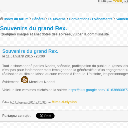
Ycien
Publié par
,
le
Index du forum
Général
La Taverne
Conventions / Évènements
Souveni
Souvenirs du grand Rex.
Quelques images et anecdotes des soirées, vu par la communauté
Souvenirs du grand Rex.
le 11 January 2015 - 23:00
Tout le show donné par les Noobs, scénario, participation du publique, (assez diss
n'est pas pour fanfaronner mais témoigner de la générosité et d'un engagement 
réalisation du film ne laisse aucune chance à l'ennuie. L'histoire, les personnages,
évidement...
Merci les Noobs!
Voici un lien vers mes clichés de la soirée.
https://plus.google.com/101638600
Mime-d-elysion
Édité
le 11 January 2015 - 23:32
par
Partagez ce sujet :