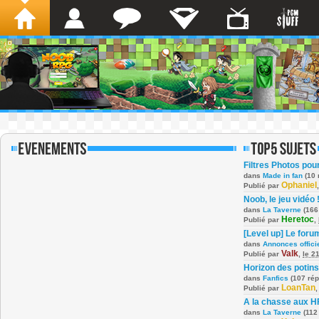
Filtres Photos po
dans
Made in fan
(10 
Ophaniel
Publié par
Noob, le jeu vidéo 
dans
La Taverne
(166
Heretoc
Publié par
,
[Level up] Le foru
dans
Annonces offici
Valk
Publié par
,
le 2
Horizon des potins
dans
Fanfics
(107 ré
LoanTan
Publié par
A la chasse aux H
dans
La Taverne
(112