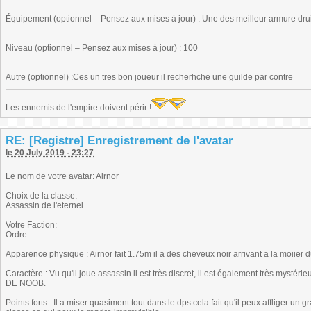
Équipement (optionnel – Pensez aux mises à jour) : Une des meilleur armure dru
Niveau (optionnel – Pensez aux mises à jour) : 100
Autre (optionnel) :Ces un tres bon joueur il recherhche une guilde par contre
Les ennemis de l'empire doivent périr !
RE: [Registre] Enregistrement de l'avatar
le 20 July 2019 - 23:27
Le nom de votre avatar: Airnor
Choix de la classe:
Assassin de l'eternel
Votre Faction:
Ordre
Apparence physique : Airnor fait 1.75m il a des cheveux noir arrivant a la moiier 
Caractère : Vu qu'il joue assassin il est très discret, il est également très mystéri
DE NOOB.
Points forts : Il a miser quasiment tout dans le dps cela fait qu'il peux affliger 