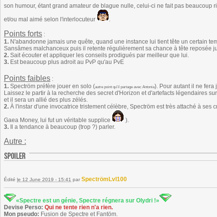
son humour, étant grand amateur de blague nulle, celui-ci ne fait pas beaucoup r
et/ou mal aimé selon l'interlocuteur
.
Points forts
:
1.
N'abandonne jamais une quête, quand une instance lui tient tête un certain tem
Sansâmes malchanceux puis il retente régulièrement sa chance à tête reposée ju
2.
Sait écouter et appliquer les conseils prodigués par meilleur que lui.
3.
Est beaucoup plus adroit au PvP qu'au PvE
Points faibles
:
1.
Spectröm préfère jouer en solo (
). Pour autant il ne fer
autre point qu'il partage avec Antonia
Laissez le partir à la recherche des secret d'Horizon et d'artefacts légendaires s
et il sera un allié des plus zélés.
2.
À l'instar d'une invocatrice tristement célèbre, Spectröm est très attaché à ses
Gaea Money, lui fut un véritable supplice
).
3.
Il a tendance à beaucoup (trop ?) parler.
Autre :
SpectrömLvl100
Édité
le 12 June 2019 - 15:41
par
«Spectre est un génie, Spectre régnera sur Olydri !»
Devise Perso:
Qui ne tente rien n'a rien.
Mon pseudo:
Fusion de Spectre et Fantöm.