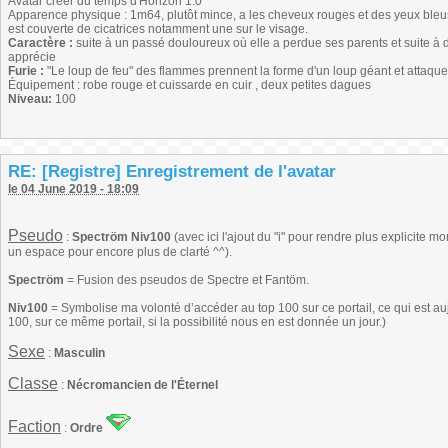
Avatar créer du temps d'Horizon 1.0
Apparence physique : 1m64, plutôt mince, a les cheveux rouges et des yeux bleus
est couverte de cicatrices notamment une sur le visage.
Caractère :
suite à un passé douloureux où elle a perdue ses parents et suite à d
apprécie
Furie :
"Le loup de feu" des flammes prennent la forme d'un loup géant et attaqu
Équipement : robe rouge et cuissarde en cuir , deux petites dagues
Niveau:
100
RE: [Registre] Enregistrement de l'avatar
le 04 June 2019 - 18:09
Pseudo
:
Spectröm Niv100
(avec ici l'ajout du "i" pour rendre plus explicite 
un espace pour encore plus de clarté ^^).
Spectröm
= Fusion des pseudos de Spectre et Fantöm.
Niv100
= Symbolise ma volonté d’accéder au top 100 sur ce portail, ce qui est au
100, sur ce même portail, si la possibilité nous en est donnée un jour.)
Sexe
:
Masculin
Classe
:
Nécromancien de l'Éternel
Faction
:
Ordre