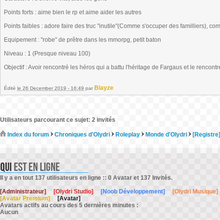
Points forts : aime bien le rp et aime aider les autres
Points faibles : adore faire des truc "inutile"(Comme s'occuper des familliers), c
Equipement : "robe" de prêtre dans les mmorpg, petit baton
Niveau : 1 (Presque niveau 100)
Objectif : Avoir rencontré les héros qui a battu l'héritage de Fargaus et le rencont
Blayze
Édité
le 26 December 2019 - 16:49
par
Utilisateurs parcourant ce sujet: 2 invités
Index du forum
Chroniques d'Olydri
Roleplay
Monde d'Olydri
[Registre
Il y a en tout 137 utilisateurs en ligne :: 0 Avatar et 137 Invités.
[Administrateur]
[Olydri Studio]
[Noob Développement]
[Olydri Musique]
[Avatar Premium]
[Avatar]
Avatars actifs au cours des 5 dernières minutes :
Aucun