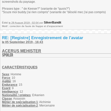
screenshots du paysage.
Phrases type : '' de Keeser?'' (variante de ''quois?'')
''Scuze moi buddy j'ai rien compris'' (variante de ''désolé mec j'ai pas compris)
SilverBandit
Édité
le 29 August 2019 - 02:04
par
Motif : correction de faute de frappe et d'espacement
RE: [Registre] Enregistrement de l'avatar
le 05 September 2019 - 16:43
ACERUS MEHISTER
CARACTÉRISTIQUES
Sexe
: Homme
Force
: 10
Agilité
: 16
Endurance
: 15
Esprit
: 9
Intelligence
: 12
Nationalité / origines
: Erkanien
Classe
: Assassin
Métier de spécialisation 1
: Alchimie
Métier de spécialisation 2
: Mercenaire