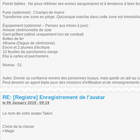
Points faibles : Ne peux réfréner ses envies sanguinaires et à tendance à faire fui
Furie (optionnel) : Champs de mains
Transforme une zone en piège. Quiconque marche dans cette zone est immobilisé p
Équipement (optionnel – Pensez aux mises à jour) :
Armure cérémonielle de soie
Gant griffant (utilisé uniquement lors de combat)
Bottes de fer
Athame (Dague de cérémonie)
Encre et 2 plumes d'écriture
10 feuilles de parchemins vierge
Etui à cartes et parchemins
Niveau : 51
Autre: Donne sa confiance envers des personnes loyaux, mais garde un œil au cas 
Peut devenir un agent triple pour des missions d'infiltration et de renseignements 
RE: [Registre] Enregistrement de l'avatar
le 09 January 2019 - 09:19
Le nom de votre avatar:Takini
Choix de la classe:
• Mage