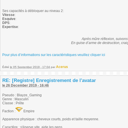
Ses capacités à débloquer au niveau 2:
Vitesse
:
Esquive
:
DPS
:
Expertise
:
Après mûre réflexion, suivons 
En guise d’arme de destruction, crai
Pour plus d’informations sur les caractéristiques veuillez cliquer ici
Acerus
Édité
le 05 September 2019 - 17:04
par
RE: [Registre] Enregistrement de l'avatar
le 26 December 2019 - 16:46
Pseudo : Blayze_Gaming
Genre : Masculin
Classe : Prête
Faction :
Empire
Apparence physique : cheveux courts, poids et taille moyenne.
Caractère : s'énerve vite, aide les gens