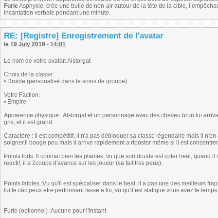
Furie
Asphyxie, crée une bulle de non-air autour de la tête de la cible, l’empêchant
incantation verbale pendant une minute.
RE: [Registre] Enregistrement de l'avatar
le 19 July 2019 - 14:01
Le nom de votre avatar: Alstorgat
Choix de la classe:
• Druide (personalisé dans le soins de groupe)
Votre Faction:
• Empire
Apparence physique : Alstorgat et un personnage avec des cheveu brun lui arrivant 
gris, et il est grand
Caractère : il est compétitif, il n'a pas débloquer sa classe légendaire mais il n'en 
soigner.Il bouge peu mais il arrive rapidement a riposter même si il est concentre
Points forts :Il connait bien les plantes, vu que son druide est coter heal, quand il
reactif, il a 2coups d'avance sur les joueur (sa fait tres peux).
Points faibles :Vu qu'il est spécialiser dans le heal, il a pas une des meilleurs frap
lui,le càc peux etre performant fasse a lui, vu qu'il est statique vous avez le temps
Furie (optionnel) :Aucune pour l'instant