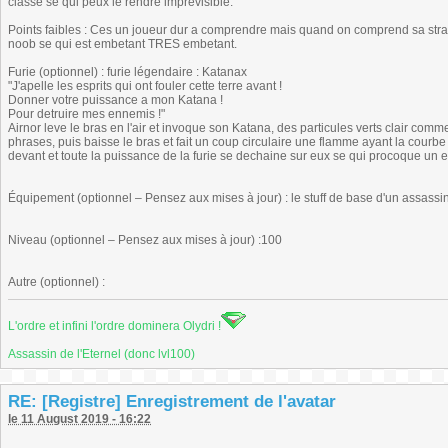
classe se qui peux le rendre imprevisible.
Points faibles : Ces un joueur dur a comprendre mais quand on comprend sa strate
noob se qui est embetant TRES embetant.
Furie (optionnel) : furie légendaire : Katanax
"J'apelle les esprits qui ont fouler cette terre avant !
Donner votre puissance a mon Katana !
Pour detruire mes ennemis !"
Airnor leve le bras en l'air et invoque son Katana, des particules verts clair commen
phrases, puis baisse le bras et fait un coup circulaire une flamme ayant la cour
devant et toute la puissance de la furie se dechaine sur eux se qui procoque un e
Équipement (optionnel – Pensez aux mises à jour) : le stuff de base d'un assassin
Niveau (optionnel – Pensez aux mises à jour) :100
Autre (optionnel) :
L'ordre et infini l'ordre dominera Olydri !
Assassin de l'Eternel (donc lvl100)
RE: [Registre] Enregistrement de l'avatar
le 11 August 2019 - 16:22