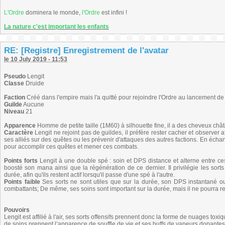
L'Ordre
dominera le monde,
l'Ordre
est infini !
La nature c'est important les enfants
RE: [Registre] Enregistrement de l'avatar
le 10 July 2019 - 11:53
Pseudo
Lengit
Classe
Druide
Faction
Créé dans l'empire mais l'a quitté pour rejoindre l'Ordre au lancement d
Guilde
Aucune
Niveau
21
Apparence
Homme de petite taille (1M60) à silhouette fine, il a des cheveux chât
Caractère
Lengit ne rejoint pas de guildes, il préfère rester cacher et observer 
ses alliés sur des quêtes ou les prévenir d'attaques des autres factions. En éc
pour accomplir ces quêtes et mener ces combats.
Points forts
Lengit à une double spé : soin et DPS distance et alterne entre ce
boosté son mana ainsi que la régénération de ce dernier. Il privilégie les sort
durée, afin qu'ils restent actif lorsqu'il passe d'une spé à l'autre.
Points faible
Ses sorts ne sont utiles que sur la durée, son DPS instantané o
combattants; De même, ses soins sont important sur la durée, mais il ne pourra 
Pouvoirs
Lengit est affilié à l'air, ses sorts offensifs prennent donc la forme de nuages to
de soins prennent l’apparence de souffle de vie et ses buffs de vapeurs dopantes