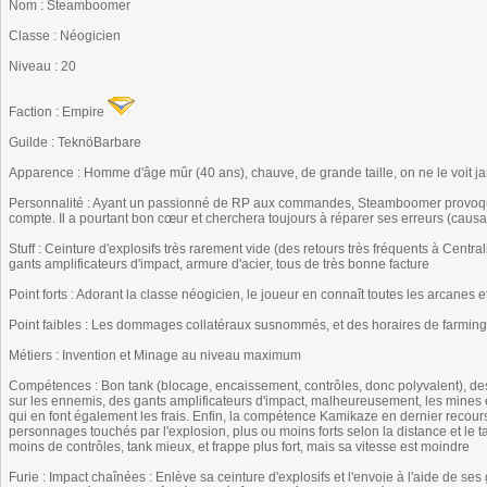
Nom : Steamboomer
Classe : Néogicien
Niveau : 20
Faction : Empire
Guilde : TeknöBarbare
Apparence : Homme d'âge mûr (40 ans), chauve, de grande taille, on ne le voit jam
Personnalité : Ayant un passionné de RP aux commandes, Steamboomer provoqu
compte. Il a pourtant bon cœur et cherchera toujours à réparer ses erreurs (causa
Stuff : Ceinture d'explosifs très rarement vide (des retours très fréquents à Centr
gants amplificateurs d'impact, armure d'acier, tous de très bonne facture
Point forts : Adorant la classe néogicien, le joueur en connaît toutes les arcanes et
Point faibles : Les dommages collatéraux susnommés, et des horaires de farming i
Métiers : Invention et Minage au niveau maximum
Compétences : Bon tank (blocage, encaissement, contrôles, donc polyvalent), d
sur les ennemis, des gants amplificateurs d'impact, malheureusement, les mines e
qui en font également les frais. Enfin, la compétence Kamikaze en dernier recours, 
personnages touchés par l'explosion, plus ou moins forts selon la distance et le t
moins de contrôles, tank mieux, et frappe plus fort, mais sa vitesse est moindre
Furie : Impact chaînées : Enlève sa ceinture d'explosifs et l'envoie à l'aide de ses