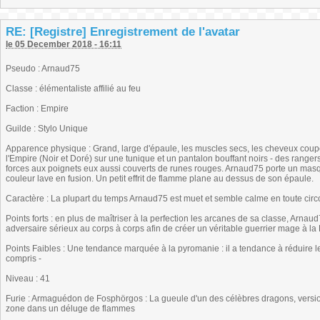
RE: [Registre] Enregistrement de l'avatar
le 05 December 2018 - 16:11
Pseudo : Arnaud75
Classe : élémentaliste affilié au feu
Faction : Empire
Guilde : Stylo Unique
Apparence physique : Grand, large d'épaule, les muscles secs, les cheveux coupé
l'Empire (Noir et Doré) sur une tunique et un pantalon bouffant noirs - des range
forces aux poignets eux aussi couverts de runes rouges. Arnaud75 porte un masque
couleur lave en fusion. Un petit effrit de flamme plane au dessus de son épaule.
Caractère : La plupart du temps Arnaud75 est muet et semble calme en toute circ
Points forts : en plus de maîtriser à la perfection les arcanes de sa classe, Arna
adversaire sérieux au corps à corps afin de créer un véritable guerrier mage à 
Points Faibles : Une tendance marquée à la pyromanie : il a tendance à réduire 
compris -
Niveau : 41
Furie : Armaguédon de Fosphörgos : La gueule d'un des célèbres dragons, versio
zone dans un déluge de flammes