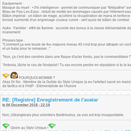
Equipement :
Masque du muet - +3% intelligence - permet de communiquer par "télépathie" ave
Bliau de Pas-Les-Eaux : réduit de moitié les dommages causés par l'élément eau
Bâton impérial : un bâton de mage, accélère la récupération de mana et renforce 
brossé surmonté d'un engrenage couleur cuivre - sert aussi de bâton de combat
Autre : Familier : effrit de flamme : accorde des bonus à la classe élémentaliste d
ricanement
Phrases type :
"Comment ça une boule de feu majeure niveau 40 c'est trop pour attraper un cocho
et un balai pour le ramasser..."
"Non, ça c'est des cendres dans une flaque d'acier fondu, pas le commanditaire !"
"Antonia, lâche le cou de Nostariat ! Tu vas encore perdre en réputation si tu la tu
POURQUOI MOIIIIIIIII ?
Alias Dr No - Membre de la Guilde du Stylo Unique (a eu l'artefact sacré en main) -
de fanfics et à l'HdP - Elémentaliste de l'Aurore
RE: [Registre] Enregistrement de l'avatar
le 06 December 2018 - 22:18
Non, j'étranglerais plus volontiers Bartémulius, sa voix est trop insupportable.
Gloire au Stylo Unique !