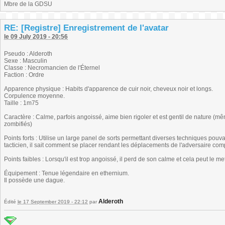
Mbre de la GDSU
RE: [Registre] Enregistrement de l'avatar
le 09 July 2019 - 20:56
Pseudo : Alderoth
Sexe : Masculin
Classe : Necromancien de l'Éternel
Faction : Ordre
Apparence physique : Habits d'apparence de cuir noir, cheveux noir et longs.
Corpulence moyenne.
Taille : 1m75
Caractère : Calme, parfois angoissé, aime bien rigoler et est gentil de nature (mêm
zombifiés)
Points forts : Utilise un large panel de sorts permettant diverses techniques pouva
tacticien, il sait comment se placer rendant les déplacements de l'adversaire com
Points faibles : Lorsqu'il est trop angoissé, il perd de son calme et cela peut le me
Équipement : Tenue légendaire en ethernium.
Il possède une dague.
Alderoth
Édité
le 17 September 2019 - 22:12
par