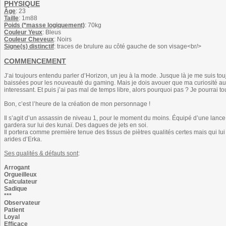
PHYSIQUE
Âge
: 23
Taille
: 1m88
Poids (*masse logiquement)
: 70kg
Couleur Yeux
: Bleus
Couleur Cheveux
: Noirs
Signe(s) distinctif
: traces de brulure au côté gauche de son visage<br/>
COMMENCEMENT
J’ai toujours entendu parler d’Horizon, un jeu à la mode. Jusque là je me suis tou
baissées pour les nouveauté du gaming. Mais je dois avouer que ma curiosité aur
interessant. Et puis j’ai pas mal de temps libre, alors pourquoi pas ? Je pourrai to
Bon, c’est l’heure de la création de mon personnage !
Il s’agit d’un assassin de niveau 1, pour le moment du moins. Équipé d’une lanc
gardera sur lui des kunaï. Des dagues de jets en soi.
Il portera comme première tenue des tissus de piètres qualités certes mais qui lu
arides d’Erka.
Ses qualités & défauts sont
:
Arrogant
Orgueilleux
Calculateur
Sadique
***
Observateur
Patient
Loyal
Efficace