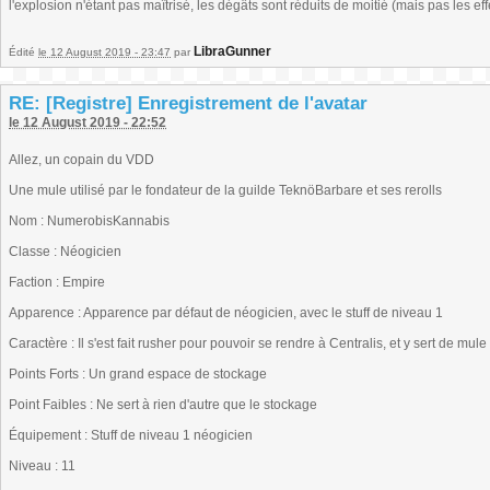
l'explosion n'étant pas maîtrisé, les dégâts sont réduits de moitié (mais pas les eff
LibraGunner
Édité
le 12 August 2019 - 23:47
par
RE: [Registre] Enregistrement de l'avatar
le 12 August 2019 - 22:52
Allez, un copain du VDD
Une mule utilisé par le fondateur de la guilde TeknöBarbare et ses rerolls
Nom : NumerobisKannabis
Classe : Néogicien
Faction : Empire
Apparence : Apparence par défaut de néogicien, avec le stuff de niveau 1
Caractère : Il s'est fait rusher pour pouvoir se rendre à Centralis, et y sert de m
Points Forts : Un grand espace de stockage
Point Faibles : Ne sert à rien d'autre que le stockage
Équipement : Stuff de niveau 1 néogicien
Niveau : 11