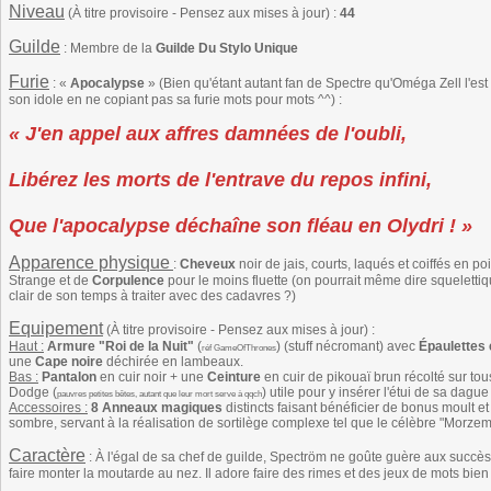
Niveau
(À titre provisoire - Pensez aux mises à jour) :
44
Guilde
: Membre de la
Guilde Du Stylo Unique
Furie
: «
Apocalypse
» (Bien qu'étant autant fan de Spectre qu'Oméga Zell l'
son idole en ne copiant pas sa furie mots pour mots ^^) :
« J'en appel aux affres damnées de l'oubli,
Libérez les morts de l'entrave du repos infini,
Que l'apocalypse déchaîne son fléau en Olydri ! »
Apparence physique
:
Cheveux
noir de jais, courts, laqués et coiffés en poi
Strange et de
Corpulence
pour le moins fluette (on pourrait même dire squeletti
clair de son temps à traiter avec des cadavres ?)
Equipement
(À titre provisoire - Pensez aux mises à jour) :
Haut :
Armure "Roi de la Nuit"
(
) (stuff nécromant) avec
Épaulettes
réf GameOfThrones
une
Cape noire
déchirée en lambeaux.
Bas :
Pantalon
en cuir noir + une
Ceinture
en cuir de pikouaï brun récolté sur to
Dodge (
) utile pour y insérer l'étui de sa dagu
pauvres petites bêtes, autant que leur mort serve à qqch
Accessoires :
8 Anneaux magiques
distincts faisant bénéficier de bonus moult e
sombre, servant à la réalisation de sortilège complexe tel que le célèbre "Morzem
Caractère
: À l'égal de sa chef de guilde, Spectröm ne goûte guère aux succès 
faire monter la moutarde au nez. Il adore faire des rimes et des jeux de mots bien s