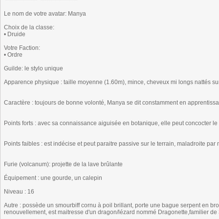
Le nom de votre avatar: Manya
Choix de la classe:
• Druide
Votre Faction:
• Ordre
Guilde: le stylo unique
Apparence physique : taille moyenne (1.60m), mince, cheveux mi longs nattés sur
Caractère : toujours de bonne volonté, Manya se dit constamment en apprentissage
Points forts : avec sa connaissance aiguisée en botanique, elle peut concocter le
Points faibles : est indécise et peut paraitre passive sur le terrain, maladroite pa
Furie (volcanum): projette de la lave brûlante
Équipement : une gourde, un calepin
Niveau : 16
Autre : possède un smourbiff cornu à poil brillant, porte une bague serpent en bro
renouvellement, est maitresse d'un dragon/lézard nommé Dragonette,familier de 3