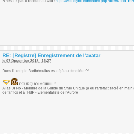
N'hésitez pas à recourir au wiki !
https://wiki.olydri.com/index.php?title=Noob_R
RE: [Registre] Enregistrement de l'avatar
le 07 December 2018 - 15:27
Dans l'exemple Barthémulius est déjà au cimetière ^^
POURQUOI MOIIIIIIIII ?
Alias Dr No - Membre de la Guilde du Stylo Unique (a eu l'artefact sacré en main) -
de fanfics et à l'HdP - Elémentaliste de l'Aurore