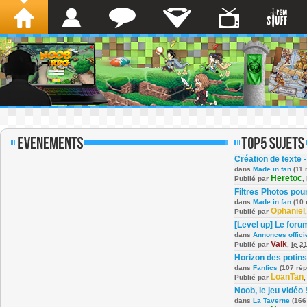
Création de texte -
dans
Made in fan
(11 
Heretoc
Publié par
,
Filtres Photos po
dans
Made in fan
(10 
Ophaniel
Publié par
[Level up] Le foru
dans
Annonces offici
Valk
Publié par
,
le 2
Horizon des potins
dans
Fanfics
(107 ré
LoanTan
Publié par
Noob, le jeu vidéo 
dans
La Taverne
(166