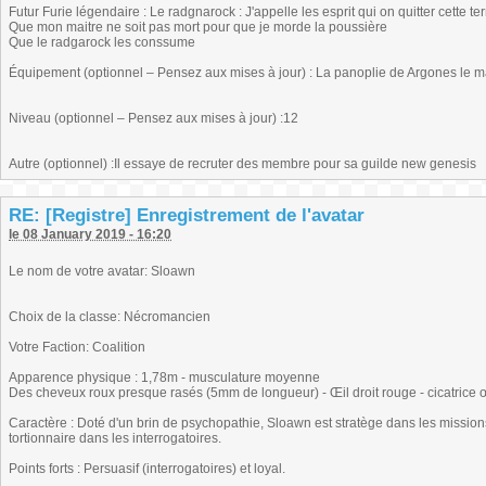
Futur Furie légendaire : Le radgnarock : J'appelle les esprit qui on quitter cette ter
Que mon maitre ne soit pas mort pour que je morde la poussière
Que le radgarock les conssume
Équipement (optionnel – Pensez aux mises à jour) : La panoplie de Argones le 
Niveau (optionnel – Pensez aux mises à jour) :12
Autre (optionnel) :Il essaye de recruter des membre pour sa guilde new genesis
RE: [Registre] Enregistrement de l'avatar
le 08 January 2019 - 16:20
Le nom de votre avatar: Sloawn
Choix de la classe: Nécromancien
Votre Faction: Coalition
Apparence physique : 1,78m - musculature moyenne
Des cheveux roux presque rasés (5mm de longueur) - Œil droit rouge - cicatrice œ
Caractère : Doté d'un brin de psychopathie, Sloawn est stratège dans les missions d
tortionnaire dans les interrogatoires.
Points forts : Persuasif (interrogatoires) et loyal.