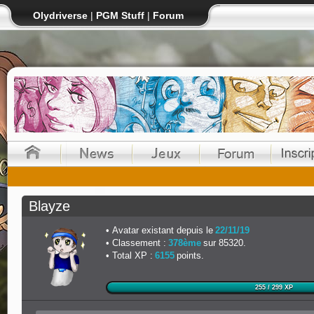
Olydriverse
|
PGM Stuff
|
Forum
Blayze
Avatar existant depuis le
22/11/19
Classement :
378ème
sur 85320.
Total XP :
6155
points.
255 / 299 XP