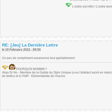
L'ordre est infini ! L'ordre do
RE: [Jeu] La Dernière Lettre
le 10 February 2022 - 09:50
Un peu de compliment assaisonne tout agréablement
POURQUOI MOIIIIIIIII ?
Alias Dr No - Membre de la Guilde du Stylo Unique (a eu l'artefact sacré en main) -
de fanfics et à l'HdP - Elémentaliste de l'Aurore