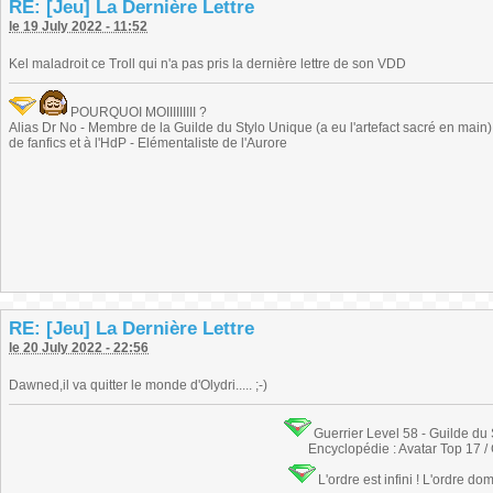
RE: [Jeu] La Dernière Lettre
le 19 July 2022 - 11:52
Kel maladroit ce Troll qui n'a pas pris la dernière lettre de son VDD
POURQUOI MOIIIIIIIII ?
Alias Dr No - Membre de la Guilde du Stylo Unique (a eu l'artefact sacré en main) -
de fanfics et à l'HdP - Elémentaliste de l'Aurore
RE: [Jeu] La Dernière Lettre
le 20 July 2022 - 22:56
Dawned,il va quitter le monde d'Olydri..... ;-)
Guerrier Level 58 - Guilde du
Encyclopédie : Avatar Top 17 /
L'ordre est infini ! L'ordre do