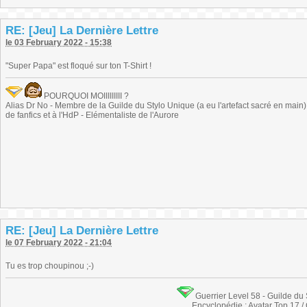
RE: [Jeu] La Dernière Lettre
le 03 February 2022 - 15:38
"Super Papa" est floqué sur ton T-Shirt !
POURQUOI MOIIIIIIIII ?
Alias Dr No - Membre de la Guilde du Stylo Unique (a eu l'artefact sacré en main) -
de fanfics et à l'HdP - Elémentaliste de l'Aurore
RE: [Jeu] La Dernière Lettre
le 07 February 2022 - 21:04
Tu es trop choupinou ;-)
Guerrier Level 58 - Guilde du
Encyclopédie : Avatar Top 17 /