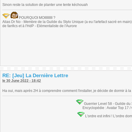
Sinon reste la solution de planter une tente kéchouah
POURQUOI MOIIIIIIIII ?
Alias Dr No - Membre de la Guilde du Stylo Unique (a eu l'artefact sacré en main) -
de fanfics et à l'HdP - Elémentaliste de l'Aurore
RE: [Jeu] La Dernière Lettre
le 30 June 2022 - 18:42
Ha oui, mais après 2H à comprendre comment l'installer, je décide de dormir à la b
Guerrier Level 58 - Guilde du
Encyclopédie : Avatar Top 17 /
L'ordre est infini ! L'ordre do