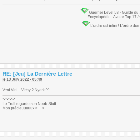
Guerrier Level 58 - Guilde du
Encyclopédie : Avatar Top 17 /
L'ordre est infini ! L'ordre do
RE: [Jeu] La Dernière Lettre
le 13 July 2022 - 05:49
Veni Vini... Vichy ? Nyark ^^
*-*-*-*-*
Le Troll regarde son Noob-Stuff...
Mon précieuuuuux >__<