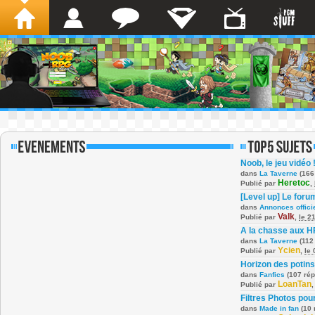
Noob, le jeu vidéo 
dans
La Taverne
(166
Heretoc
Publié par
,
[Level up] Le foru
dans
Annonces offici
Valk
Publié par
,
le 2
A la chasse aux H
dans
La Taverne
(112
Ycien
Publié par
,
le
Horizon des potins
dans
Fanfics
(107 ré
LoanTan
Publié par
Filtres Photos po
dans
Made in fan
(10 