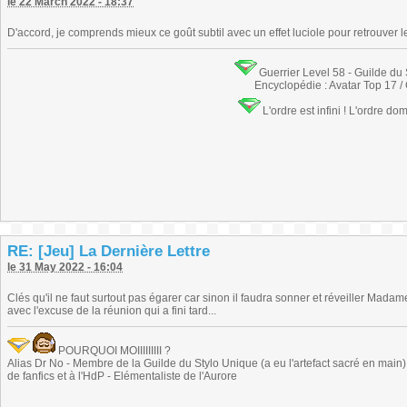
le 22 March 2022 - 18:37
D'accord, je comprends mieux ce goût subtil avec un effet luciole pour retrouver l
Guerrier Level 58 - Guilde du
Encyclopédie : Avatar Top 17 /
L'ordre est infini ! L'ordre do
RE: [Jeu] La Dernière Lettre
le 31 May 2022 - 16:04
Clés qu'il ne faut surtout pas égarer car sinon il faudra sonner et réveiller M
avec l'excuse de la réunion qui a fini tard...
POURQUOI MOIIIIIIIII ?
Alias Dr No - Membre de la Guilde du Stylo Unique (a eu l'artefact sacré en main) -
de fanfics et à l'HdP - Elémentaliste de l'Aurore