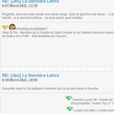
RE: [Jeu] La Dernière Lettre
le 07 March 2022 - 17:39
Regarde, dans ma main droite une pilule rouge, dans la gauche une bleue ... si tu c
intérêt... si tu prends la bleue... ce sera pareil, gout menthe
POURQUOI MOIIIIIIIII ?
Alias Dr No - Membre de la Guilde du Stylo Unique (a eu l'artefact sacré en main) -
de fanfics et à l'HdP - Elémentaliste de l'Aurore
RE: [Jeu] La Dernière Lettre
le 08 March 2022 - 18:56
Euuurkkk mais tu l'as préparé comment car j'ai un poil dans la bouche
Guerrier Level 58 - Guilde du
Encyclopédie : Avatar Top 17 /
L'ordre est infini ! L'ordre do