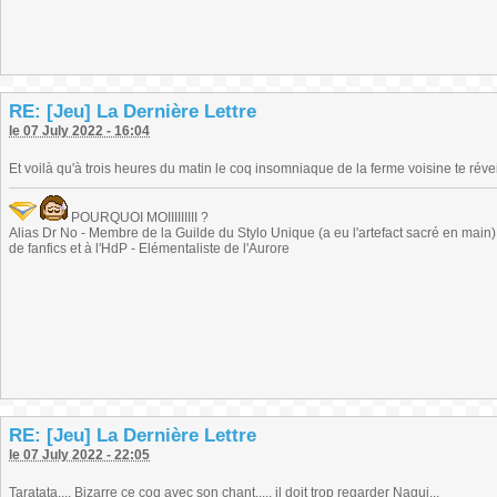
RE: [Jeu] La Dernière Lettre
le 07 July 2022 - 16:04
Et voilà qu'à trois heures du matin le coq insomniaque de la ferme voisine te réve
POURQUOI MOIIIIIIIII ?
Alias Dr No - Membre de la Guilde du Stylo Unique (a eu l'artefact sacré en main) -
de fanfics et à l'HdP - Elémentaliste de l'Aurore
RE: [Jeu] La Dernière Lettre
le 07 July 2022 - 22:05
Taratata.... Bizarre ce coq avec son chant..... il doit trop regarder Nagui...