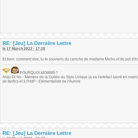
RE: [Jeu] La Dernière Lettre
le 17 March 2022 - 17:20
Et bien, comment dire, tu te souviens du caniche de madame Michu et du pot d
POURQUOI MOIIIIIIIII ?
Alias Dr No - Membre de la Guilde du Stylo Unique (a eu l'artefact sacré en main) -
de fanfics et à l'HdP - Elémentaliste de l'Aurore
RE: [Jeu] La Dernière Lettre