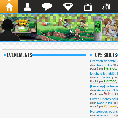
Création de texte -
dans
Made in fan
(11 
Heretoc
Publié par
,
Noob, le jeu vidéo 
dans
La Taverne
(166
Heretoc
Publié par
,
[Level up] Le foru
dans
Annonces offici
Valk
Publié par
,
le 2
Filtres Photos po
dans
Made in fan
(10 
Ophaniel
Publié par
Horizon des potins
dans
Fanfics
(107 ré