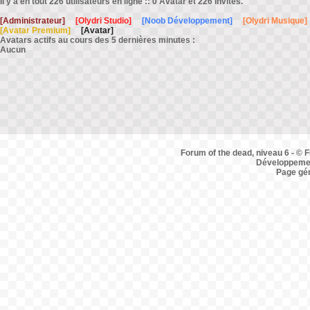
Il y a en tout 226 utilisateurs en ligne :: 0 Avatar et 226 Invités.
[Administrateur]
[Olydri Studio]
[Noob Développement]
[Olydri Musique]
[Avatar Premium]
[Avatar]
Avatars actifs au cours des 5 dernières minutes :
Aucun
Forum of the dead, niveau 6 - © F
Développemen
Page gé