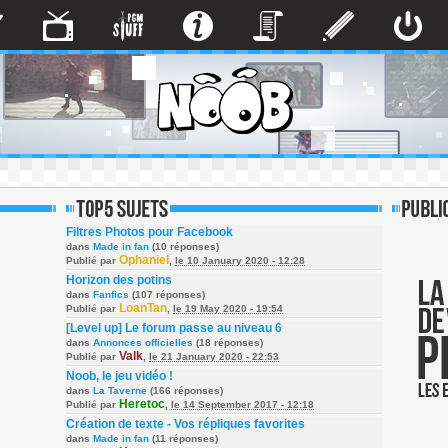
Filtres Photos pour Facebook
dans
Made in fan
(10 réponses)
Ophaniel
Publié par
,
le 10 January 2020 - 12:28
Horizon des potins
dans
Fanfics
(107 réponses)
LoanTan
Publié par
,
le 19 May 2020 - 19:54
[Level up] Le forum passe au niveau 6
dans
Annonces officielles
(18 réponses)
Valk
Publié par
,
le 21 January 2020 - 22:53
Noob, le jeu vidéo !
dans
La Taverne
(166 réponses)
Heretoc
Publié par
,
le 14 September 2017 - 12:18
Création de texte - Vos répliques favorites
dans
Made in fan
(11 réponses)