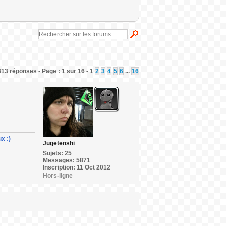
313 réponses - Page : 1 sur 16 - 1
2
3
4
5
6
...
16
x :)
Jugetenshi
Sujets: 25
Messages: 5871
Inscription: 11 Oct 2012
Hors-ligne