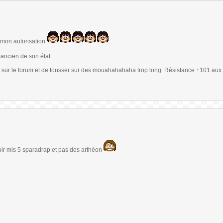
 mon autorisation
mancien de son état.
 sur le forum et de tousser sur des mouahahahaha trop long. Résistance +101 aux 
ir mis 5 sparadrap et pas des arthéon