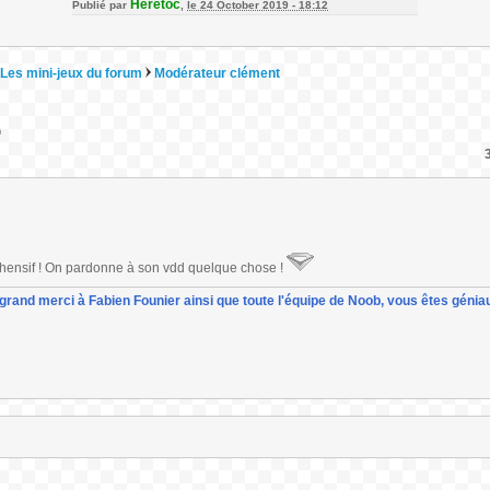
Heretoc
Publié par
,
le 24 October 2019 - 18:12
Les mini-jeux du forum
Modérateur clément
G
éhensif ! On pardonne à son vdd quelque chose !
un grand merci à Fabien Founier ainsi que toute l'équipe de Noob, vous êtes géniau