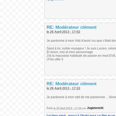
RE: Modérateur clément
le 26 April 2013 - 17:02
Je pardonne à mon Vdd d'avoir cru que c'était des
Salut à toi, noble voyageur ! Je suis Lucien, néo
Et sinon, moi et mon personnage
J'ai la mauvaise habitude de passer en mod EVIL
(Très utile !)
RE: Modérateur clément
le 26 April 2013 - 17:22
Je pardonne à mon vdd de me pardonner.... Sinon,
Jugetenshi
Édité
le 26 April 2013 - 17:24
par
j'ai bien aimé , merci à Olydri pour ce film et 