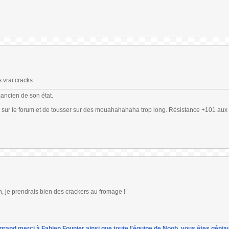
 vrai cracks .
mancien de son état.
 sur le forum et de tousser sur des mouahahahaha trop long. Résistance +101 aux 
 je prendrais bien des crackers au fromage !
un grand merci à Fabien Founier ainsi que toute l'équipe de Noob, vous êtes géniau