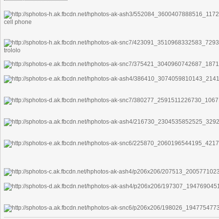
cell phone
trololo