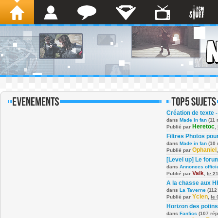
Création de texte -
dans
Made in fan
(11 
Heretoc
Publié par
,
Filtres Photos po
dans
Made in fan
(10 
Ophaniel
Publié par
[Level up] Le foru
dans
Annonces offici
Valk
Publié par
,
le 2
A la chasse aux H
dans
La Taverne
(112
Ycien
Publié par
,
le
Horizon des potins
dans
Fanfics
(107 ré