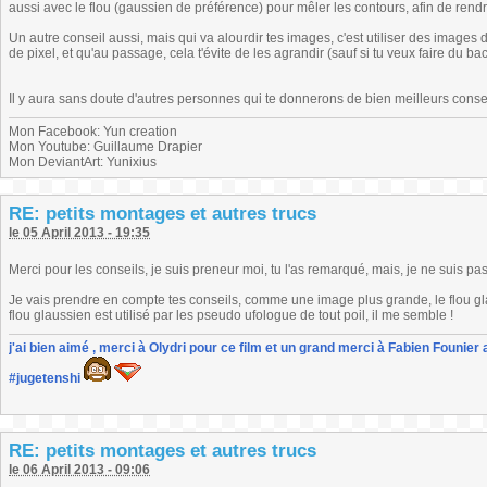
aussi avec le flou (gaussien de préférence) pour mêler les contours, afin de rendr
Un autre conseil aussi, mais qui va alourdir tes images, c'est utiliser des images
de pixel, et qu'au passage, cela t'évite de les agrandir (sauf si tu veux faire du b
Il y aura sans doute d'autres personnes qui te donnerons de bien meilleurs conseil
Mon Facebook: Yun creation
Mon Youtube: Guillaume Drapier
Mon DeviantArt: Yunixius
RE: petits montages et autres trucs
le 05 April 2013 - 19:35
Merci pour les conseils, je suis preneur moi, tu l'as remarqué, mais, je ne suis pa
Je vais prendre en compte tes conseils, comme une image plus grande, le flou glauss
flou glaussien est utilisé par les pseudo ufologue de tout poil, il me semble !
j'ai bien aimé , merci à Olydri pour ce film et un grand merci à Fabien Founier 
#jugetenshi
RE: petits montages et autres trucs
le 06 April 2013 - 09:06