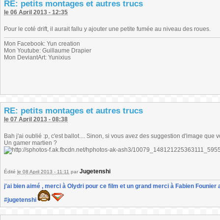
RE: petits montages et autres trucs
le 06 April 2013 - 12:35
Pour le coté drift, il aurait fallu y ajouter une petite fumée au niveau des roues.
Mon Facebook: Yun creation
Mon Youtube: Guillaume Drapier
Mon DeviantArt: Yunixius
RE: petits montages et autres trucs
le 07 April 2013 - 08:38
Bah j'ai oublié :p, c'est ballot.... Sinon, si vous avez des suggestion d'image que
Un gamer martien ?
Jugetenshi
Édité
le 08 April 2013 - 11:11
par
j'ai bien aimé , merci à Olydri pour ce film et un grand merci à Fabien Founier 
#jugetenshi