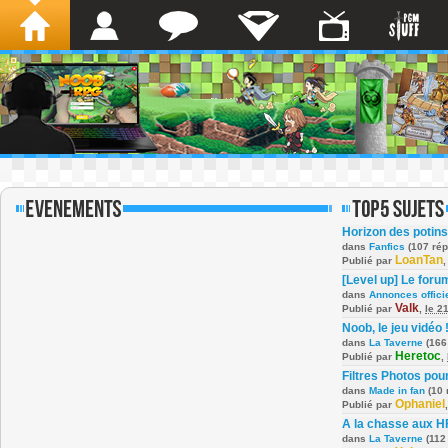
Horizon des potins
dans
Fanfics
(107 ré
LoanTan
Publié par
[Level up] Le foru
dans
Annonces offici
Valk
Publié par
,
le 2
Noob, le jeu vidéo 
dans
La Taverne
(166
Heretoc
Publié par
,
Filtres Photos po
dans
Made in fan
(10 
Ophaniel
Publié par
A la chasse aux H
dans
La Taverne
(112