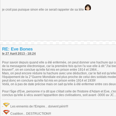
je croit pas puisque sinon elle ce serait rappeler de sa tète
RE: Eve Bones
le 27 April 2013 - 18:24
Pour savoir depuis quand elle a été enfermée, on peut donner une hachure qui co
de la messagerie électronique, car la première fois qu'on l'a vue elle à dit ''J'ai
trouver!'', on en conclue qu'elle fut mis en prison entre 1914 et 1964...
Mais, on peut encore réduire la hachure avec une déduction, car le fait est qu'elle
l'équipement de la 2°Guerre Mondiale est plus proche de celui des soldats mode
peut donc en conclure qu'elle fut mis en prison entre 1914 et 1939!
Voilà, on à pas de date précise mais on sait qu'elle à été enfermer entre ces deu
Pour l'âge d'Eve, personne n’a dit que c'était celle de l'histoire d'Adam et Eve, c'est
conclus qu'elle à vécu avant l'apparition des civilisations, soit avant -3000 av JC...
-
Les ennemis de l'Empire... doivent périr!!!
-
Coalition... DESTRUCTION!!!