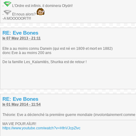
-
L'Ordre est infinis, il dominera Olydri!
-
Et nous alors?
-A MOOOOORT!!!
RE: Eve Bones
le 07 May 2013 - 21:11
Elle a au moins connu Darwin (qui est né en 1809 et mort en 1882)
donc Eve à au moins 200 ans
De la famille Les_Kalamités, Shurika est de retour !
RE: Eve Bones
le 01 May 2014 - 11:54
Théorie: Eve a déclenché la première guerre mondiale (involontairement comme d
MA VIE POUR AÏUR!
https://www.youtube.com/watch?v=HfnVJcpZlvc