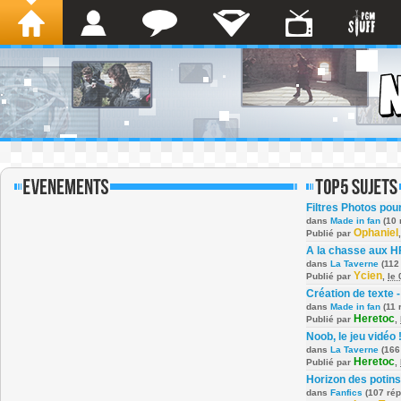
Filtres Photos po
dans
Made in fan
(10 
Ophaniel
Publié par
A la chasse aux H
dans
La Taverne
(112
Ycien
Publié par
,
le
Création de texte -
dans
Made in fan
(11 
Heretoc
Publié par
,
Noob, le jeu vidéo 
dans
La Taverne
(166
Heretoc
Publié par
,
Horizon des potins
dans
Fanfics
(107 ré