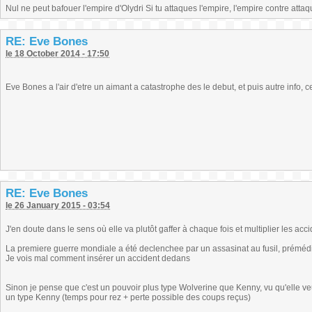
Nul ne peut bafouer l'empire d'Olydri Si tu attaques l'empire, l'empire contre atta
RE: Eve Bones
le 18 October 2014 - 17:50
Eve Bones a l'air d'etre un aimant a catastrophe des le debut, et puis autre info, 
RE: Eve Bones
le 26 January 2015 - 03:54
J'en doute dans le sens où elle va plutôt gaffer à chaque fois et multiplier les acc
La premiere guerre mondiale a été declenchee par un assasinat au fusil, prémédité
Je vois mal comment insérer un accident dedans
Sinon je pense que c'est un pouvoir plus type Wolverine que Kenny, vu qu'elle veut
un type Kenny (temps pour rez + perte possible des coups reçus)