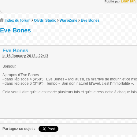
LoanTan
Publié par
Index du forum
Olydri Studio
WarpZone
Eve Bones
Eve Bones
Eve Bones
le 16 January 2013 - 22:13
Bonjour,
A propos d'Eve Bones :
- dans l'épisode 4 (4'58") : Eve Bones « Moi aussi, ça m'arrive de mourir, et ce n'est
- dans l'épisode 6 (3'49") : Tempo « Son don naturel [d'Eve], c'est l'immortalité ».
Cela veut-il dire qu'elle est morte plusieurs fois et qu'elle ressuscite à chaque fo
Partagez ce sujet :