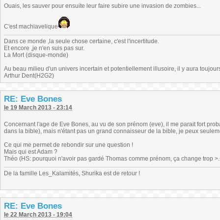
Ouais, les sauver pour ensuite leur faire subire une invasion de zombies...
C'est machiavelique
Dans ce monde ,la seule chose certaine, c'est l'incertitude.
Et encore ,je n'en suis pas sur.
La Mort (disque-monde)
Au beau milieu d'un univers incertain et potentiellement illusoire, il y aura toujour
Arthur Dent(H2G2)
RE: Eve Bones
le 19 March 2013 - 23:14
Concernant l'age de Eve Bones, au vu de son prénom (eve), il me parait fort pro
dans la bible), mais n'étant pas un grand connaisseur de la bible, je peux seuleme
Ce qui me permet de rebondir sur une question !
Mais qui est Adam ?
Théo (HS: pourquoi n'avoir pas gardé Thomas comme prénom, ça change trop >.<)
De la famille Les_Kalamités, Shurika est de retour !
RE: Eve Bones
le 22 March 2013 - 19:04