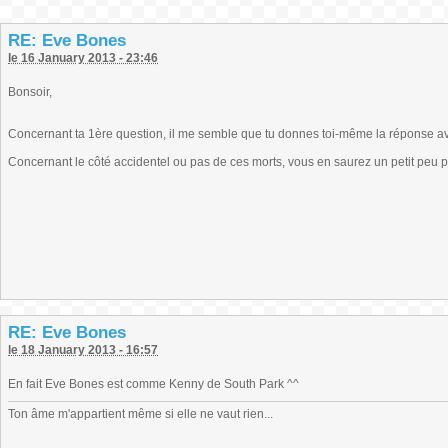
RE: Eve Bones
le 16 January 2013 - 23:46
Bonsoir,
Concernant ta 1ère question, il me semble que tu donnes toi-même la réponse ave
Concernant le côté accidentel ou pas de ces morts, vous en saurez un petit peu pl
RE: Eve Bones
le 18 January 2013 - 16:57
En fait Eve Bones est comme Kenny de South Park ^^
Ton âme m'appartient même si elle ne vaut rien...