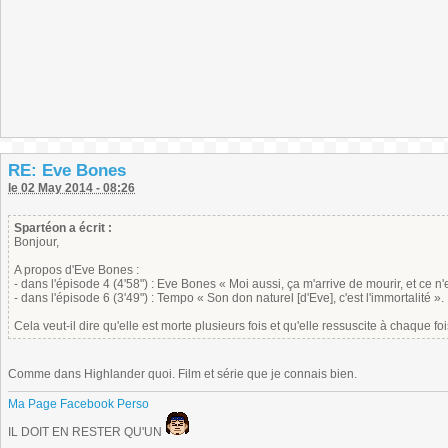
RE: Eve Bones
le 02 May 2014 - 08:26
Spartéon a écrit :
Bonjour,
A propos d'Eve Bones :
- dans l'épisode 4 (4'58") : Eve Bones « Moi aussi, ça m'arrive de mourir, et ce n'es
- dans l'épisode 6 (3'49") : Tempo « Son don naturel [d'Eve], c'est l'immortalité ».
Cela veut-il dire qu'elle est morte plusieurs fois et qu'elle ressuscite à chaque f
Comme dans Highlander quoi. Film et série que je connais bien.
Ma Page Facebook Perso
IL DOIT EN RESTER QU'UN