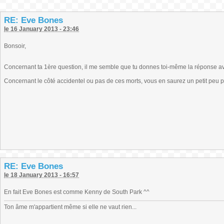
RE: Eve Bones
le 16 January 2013 - 23:46
Bonsoir,
Concernant ta 1ère question, il me semble que tu donnes toi-même la réponse ave
Concernant le côté accidentel ou pas de ces morts, vous en saurez un petit peu pl
RE: Eve Bones
le 18 January 2013 - 16:57
En fait Eve Bones est comme Kenny de South Park ^^
Ton âme m'appartient même si elle ne vaut rien...