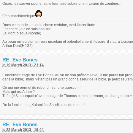
Ouais, les sauver pour ensuite leur faire subire une invasion de zombies...
C'est machiavelique
Dans ce monde ,la seule chose certaine, c'est l'incertitude.
Et encore ,je n'en suis pas sur.
La Mort (disque-monde)
Au beau milieu d'un univers incertain et potentiellement illusoire, il y aura toujour
Arthur Dent(H2G2)
RE: Eve Bones
le 19 March 2013 - 23:14
Concernant l'age de Eve Bones, au vu de son prénom (eve), il me parait fort pro
dans la bible), mais n'étant pas un grand connaisseur de la bible, je peux seuleme
Ce qui me permet de rebondir sur une question !
Mais qui est Adam ?
Théo (HS: pourquoi n'avoir pas gardé Thomas comme prénom, ça change trop >.<)
De la famille Les_Kalamités, Shurika est de retour !
RE: Eve Bones
le 22 March 2013 - 19:04