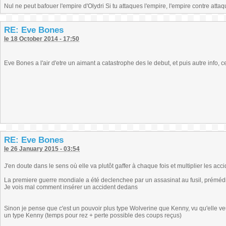
Nul ne peut bafouer l'empire d'Olydri Si tu attaques l'empire, l'empire contre atta
RE: Eve Bones
le 18 October 2014 - 17:50
Eve Bones a l'air d'etre un aimant a catastrophe des le debut, et puis autre info, 
RE: Eve Bones
le 26 January 2015 - 03:54
J'en doute dans le sens où elle va plutôt gaffer à chaque fois et multiplier les acc
La premiere guerre mondiale a été declenchee par un assasinat au fusil, prémédité
Je vois mal comment insérer un accident dedans
Sinon je pense que c'est un pouvoir plus type Wolverine que Kenny, vu qu'elle veut
un type Kenny (temps pour rez + perte possible des coups reçus)