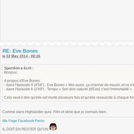
RE: Eve Bones
le 02 May 2014 - 08:26
Spartéon a écrit :
Bonjour,
A propos d'Eve Bones :
- dans l'épisode 4 (4'58") : Eve Bones « Moi aussi, ça m'arrive de mourir, et ce n'es
- dans l'épisode 6 (3'49") : Tempo « Son don naturel [d'Eve], c'est l'immortalité ».
Cela veut-il dire qu'elle est morte plusieurs fois et qu'elle ressuscite à chaque f
Comme dans Highlander quoi. Film et série que je connais bien.
Ma Page Facebook Perso
IL DOIT EN RESTER QU'UN