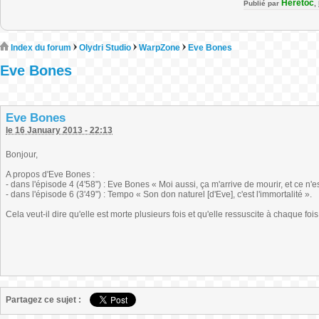
Heretoc
Publié par
,
Index du forum
Olydri Studio
WarpZone
Eve Bones
Eve Bones
Eve Bones
le 16 January 2013 - 22:13
Bonjour,
A propos d'Eve Bones :
- dans l'épisode 4 (4'58") : Eve Bones « Moi aussi, ça m'arrive de mourir, et ce n'est
- dans l'épisode 6 (3'49") : Tempo « Son don naturel [d'Eve], c'est l'immortalité ».
Cela veut-il dire qu'elle est morte plusieurs fois et qu'elle ressuscite à chaque fo
Partagez ce sujet :