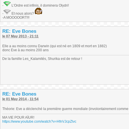
-
L'Ordre est infinis, il dominera Olydri!
-
Et nous alors?
-A MOOOOORT!!!
RE: Eve Bones
le 07 May 2013 - 21:11
Elle a au moins connu Darwin (qui est né en 1809 et mort en 1882)
donc Eve à au moins 200 ans
De la famille Les_Kalamités, Shurika est de retour !
RE: Eve Bones
le 01 May 2014 - 11:54
Théorie: Eve a déclenché la première guerre mondiale (involontairement comme d
MA VIE POUR AÏUR!
https://www.youtube.com/watch?v=HfnVJcpZlvc