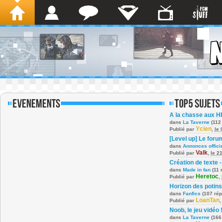
A la chasse aux H
dans
La Taverne
(112
Ycien
Publié par
,
le
[Level up] Le foru
dans
Annonces offici
Valk
Publié par
,
le 2
Création de texte -
dans
Made in fan
(11 
Heretoc
Publié par
,
Horizon des potins
dans
Fanfics
(107 ré
LoanTan
Publié par
Noob, le jeu vidéo 
dans
La Taverne
(166