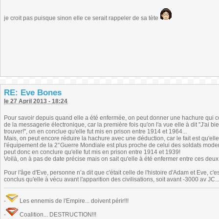
je croit pas puisque sinon elle ce serait rappeler de sa tète
RE: Eve Bones
le 27 April 2013 - 18:24
Pour savoir depuis quand elle a été enfermée, on peut donner une hachure qui co
de la messagerie électronique, car la première fois qu'on l'a vue elle à dit ''J'ai
trouver!'', on en conclue qu'elle fut mis en prison entre 1914 et 1964...
Mais, on peut encore réduire la hachure avec une déduction, car le fait est qu'elle
l'équipement de la 2°Guerre Mondiale est plus proche de celui des soldats mode
peut donc en conclure qu'elle fut mis en prison entre 1914 et 1939!
Voilà, on à pas de date précise mais on sait qu'elle à été enfermer entre ces deu
Pour l'âge d'Eve, personne n’a dit que c'était celle de l'histoire d'Adam et Eve, c'est
conclus qu'elle à vécu avant l'apparition des civilisations, soit avant -3000 av JC...
-
Les ennemis de l'Empire... doivent périr!!!
-
Coalition... DESTRUCTION!!!