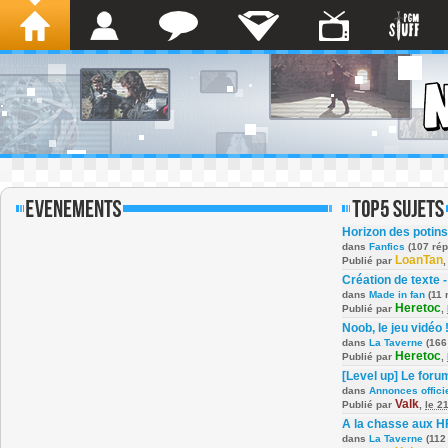
Horizon des potins
dans
Fanfics
(107 ré
LoanTan
Publié par
Création de texte -
dans
Made in fan
(11 
Heretoc
Publié par
,
Noob, le jeu vidéo 
dans
La Taverne
(166
Heretoc
Publié par
,
[Level up] Le foru
dans
Annonces offici
Valk
Publié par
,
le 2
A la chasse aux H
dans
La Taverne
(112