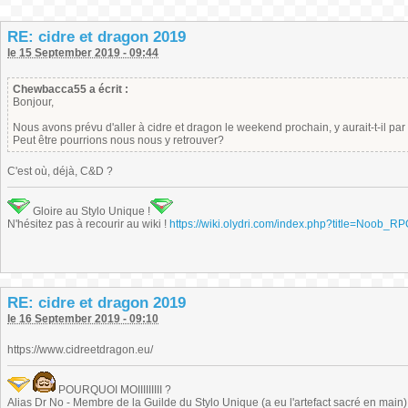
RE: cidre et dragon 2019
le 15 September 2019 - 09:44
Chewbacca55 a écrit :
Bonjour,
Nous avons prévu d'aller à cidre et dragon le weekend prochain, y aurait-t-il p
Peut être pourrions nous nous y retrouver?
C'est où, déjà, C&D ?
Gloire au Stylo Unique !
N'hésitez pas à recourir au wiki !
https://wiki.olydri.com/index.php?title=Noob_R
RE: cidre et dragon 2019
le 16 September 2019 - 09:10
https://www.cidreetdragon.eu/
POURQUOI MOIIIIIIIII ?
Alias Dr No - Membre de la Guilde du Stylo Unique (a eu l'artefact sacré en main) -