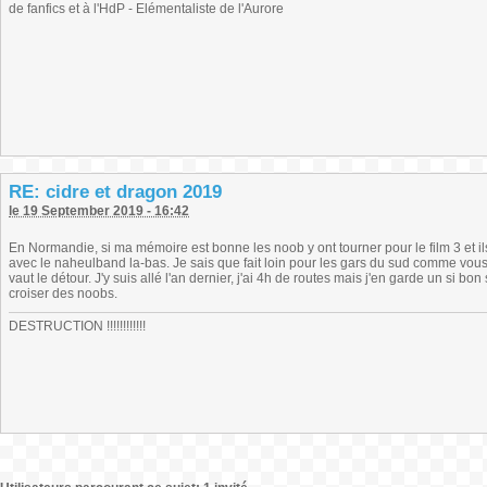
de fanfics et à l'HdP - Elémentaliste de l'Aurore
RE: cidre et dragon 2019
le 19 September 2019 - 16:42
En Normandie, si ma mémoire est bonne les noob y ont tourner pour le film 3 et il
avec le naheulband la-bas. Je sais que fait loin pour les gars du sud comme vo
vaut le détour. J'y suis allé l'an dernier, j'ai 4h de routes mais j'en garde un si bon
croiser des noobs.
DESTRUCTION !!!!!!!!!!!!