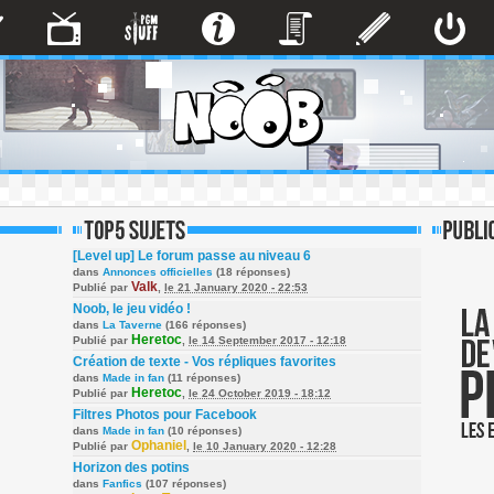
[Level up] Le forum passe au niveau 6
dans
Annonces officielles
(18 réponses)
Valk
Publié par
,
le 21 January 2020 - 22:53
Noob, le jeu vidéo !
dans
La Taverne
(166 réponses)
Heretoc
Publié par
,
le 14 September 2017 - 12:18
Création de texte - Vos répliques favorites
dans
Made in fan
(11 réponses)
Heretoc
Publié par
,
le 24 October 2019 - 18:12
Filtres Photos pour Facebook
dans
Made in fan
(10 réponses)
Ophaniel
Publié par
,
le 10 January 2020 - 12:28
Horizon des potins
dans
Fanfics
(107 réponses)