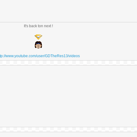
It's back ton next !
ttp://www.youtube.com/user/GDTheRes13/videos