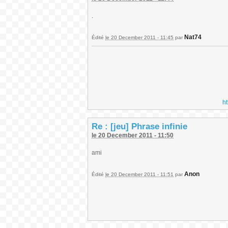
.
Nat74
Édité
le 20 December 2011 - 11:45
par
h
Re : [jeu] Phrase infinie
le 20 December 2011 - 11:50
ami
Anon
Édité
le 20 December 2011 - 11:51
par