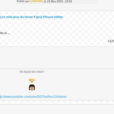
LoanTan
Publié par
,
le 19 May 2020 - 19:54
Les mini-jeux du forum
[jeu] Phrase infinie
e la ...
1525
It's back ton next !
ttp://www.youtube.com/user/GDTheRes13/videos