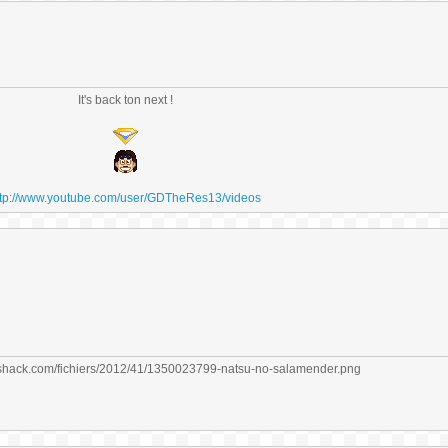
It's back ton next !
ttp://www.youtube.com/user/GDTheRes13/videos