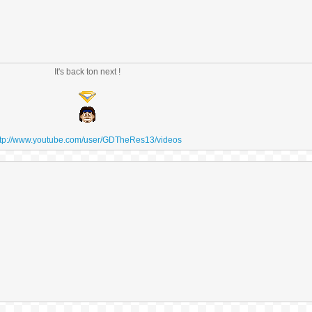
It's back ton next !
ttp://www.youtube.com/user/GDTheRes13/videos