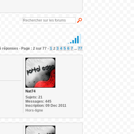
 réponses - Page : 2 sur 77 -
1
2
3
4
5
6
7
...
77
Nat74
Sujets: 21
Messages: 445
Inscription: 09 Dec 2011
Hors-ligne