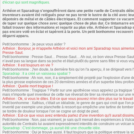
d'écran qui sont magnifiques.
Arthéon et Sparadrap s'engouffrèrent dans une petite ruelle de Centralis débouc
inventeurs avaient été relégués pour ne pas ternir le lustre de la cité avec le
dépotoirs de métal et de câbles électriques. Et comment supporter ce vacarme
de taper sur quelque chose avec quelque chose de plus dur. Ce tintamarre ent
fallait trouver des informations et repartir au plus vite. Arthéon et Sparadrap 
pas encore volé en éclat et tapèrent à la porte. Un petit bonhomme recouvert 
dégarni apparu.
Petit bonhomme : Je peux vous aider ?
Arthéon : Bonjour, je m'appelle Arthéon et voici mon ami Sparadrap nous aimerio
Presse-Saut.
Petit bonhomme : Presse-Saut… Presse-Saut… Ah oui, ce bon vieux Presse-Saut, je 
n’avait pas sa langue dans sa poche et était plutôt du genre sans filtre si vous vo
Arthéon : Il est toujours en vie ?
Petit bonhomme : J'en doute, la dernière fois qu’on l'a aperçu, il se dirigeait vers 
Sparadrap : Il a créé un vaisseau spatial ?
Petit bonhomme : Ah non, non, il a simplement été projeté par l'explosion d'une d
la plus grosse explosion de ces 20 dernières années et d'un superbe bleu profond. 
Arthéon : Quelle mort tragique !
Petit bonhomme : Tragique ? Partir sur une apothéose vous appelez ça tragique ? 
mais n'importe quel inventeur de cette rue rêverait de tirer sa révérence sur une r
Arthéon : Ok, si vous le dites. Est-ce que vous pouvez m'en dire plus sur le travail
Petit bonhomme : Xathius, c'était un idéaliste, le genre de gars qui croit que l'on 
inventé par exemple une planchette à ressort qui empêche une tartine de tomber s
se tordre de douleur lorsque l’on se cogne un doigt de pied.
Arthéon : Est-ce que vous avez entendu parlez d'une invention qu'il aurait dissim
Petit bonhomme : Non, pas vraiment, je sais qu'il menait des expériences à Vulca
autorités de Centralis lui avaient expressément interdits de construire un volcan ic
Sparadrap : C'est dommage, ça aurait été une chouette idée.
Petit bonhomme : Oui je trouve aussi. Il faut toujours que la politique entrave la