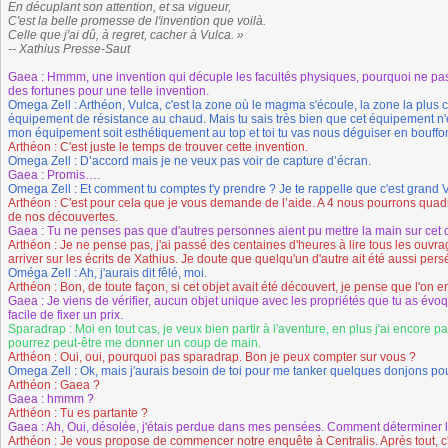
En décuplant son attention, et sa vigueur,
C'est la belle promesse de l'invention que voilà.
Celle que j'ai dû, à regret, cacher à Vulca. »
-- Xathius Presse-Saut
Gaea : Hmmm, une invention qui décuple les facultés physiques, pourquoi ne pa
des fortunes pour une telle invention.
Omega Zell : Arthéon, Vulca, c'est la zone où le magma s'écoule, la zone la plus ch
équipement de résistance au chaud. Mais tu sais très bien que cet équipement n'es
mon équipement soit esthétiquement au top et toi tu vas nous déguiser en bouffo
Arthéon : C'est juste le temps de trouver cette invention.
Omega Zell : D’accord mais je ne veux pas voir de capture d’écran.
Gaea : Promis….
Omega Zell : Et comment tu comptes t'y prendre ? Je te rappelle que c'est grand 
Arthéon : C'est pour cela que je vous demande de l’aide. A 4 nous pourrons quadri
de nos découvertes.
Gaea : Tu ne penses pas que d'autres personnes aient pu mettre la main sur cet 
Arthéon : Je ne pense pas, j'ai passé des centaines d'heures à lire tous les ouvra
arriver sur les écrits de Xathius. Je doute que quelqu'un d'autre ait été aussi pers
Oméga Zell : Ah, j'aurais dit fêlé, moi.
Arthéon : Bon, de toute façon, si cet objet avait été découvert, je pense que l'on e
Gaea : Je viens de vérifier, aucun objet unique avec les propriétés que tu as évoq
facile de fixer un prix.
Sparadrap : Moi en tout cas, je veux bien partir à l'aventure, en plus j'ai encore 
pourrez peut-être me donner un coup de main.
Arthéon : Oui, oui, pourquoi pas sparadrap. Bon je peux compter sur vous ?
Omega Zell : Ok, mais j'aurais besoin de toi pour me tanker quelques donjons pou
Arthéon : Gaea ?
Gaea : hmmm ?
Arthéon : Tu es partante ?
Gaea : Ah, Oui, désolée, j'étais perdue dans mes pensées. Comment déterminer le
Arthéon : Je vous propose de commencer notre enquête à Centralis. Après tout, c'es