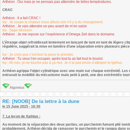
Arthéon : Oui mais je ne pensais pas atteindre de telles températures.
CRAC
Arthéon : Il a fait CRAC !
Ivy : Je coupe la chaleur nous allons voir s’il y a du changement.
Arthéon : Je vais attendre un peu avant de m’en saisir.
Ivy : Sage décision.
Arthéon : Je me repose sur l’expérience d’Omega Zell dans le domaine.
L’étrange objet refroidissait lentement en lançant de tant en tant de légers cli
régulière, suggérait la mise en lumière d’une séparation entre plusieurs pièces
Ivy : Je crois que c’est bon tu peux le prendre.
Arthéon : Tu veux t’en occuper, après tout tu as fait tout le boulot.
Ivy : Ah non, je ne touche pas à ça moi. Je n’ai pas envie d’attraper le typhus.
Arthéon agrippa l’objet cylindrique avec une main sur chaque extrémité. Les 
entravait la mobilité du mécanisme mais petit à petit, une des extrémités tour
Algomius
RE: [NOOB] De la lettre à la dune
le 15 June 2025 - 16:30
7. La leçon de Xathius :
Au moment de la séparation des deux parties, un parchemin fumant plié tomb
probablement. Arthéon décida de ramasser le parchemin et le rangea dans son 