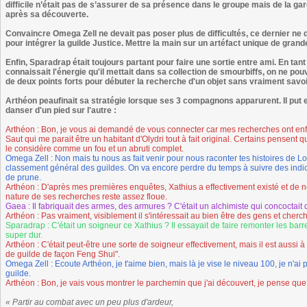
difficile n’était pas de s’assurer de sa présence dans le groupe mais de la gar
après sa découverte.
Convaincre Omega Zell ne devait pas poser plus de difficultés, ce dernier ne d
pour intégrer la guilde Justice. Mettre la main sur un artéfact unique de grand
Enfin, Sparadrap était toujours partant pour faire une sortie entre ami. En tant
connaissait l'énergie qu'il mettait dans sa collection de smourbiffs, on ne pouv
de deux points forts pour débuter la recherche d'un objet sans vraiment savoi
Arthéon peaufinait sa stratégie lorsque ses 3 compagnons apparurent. Il put enfi
danser d'un pied sur l'autre :
Arthéon : Bon, je vous ai demandé de vous connecter car mes recherches ont enfin 
Saut qui me parait être un habitant d'Olydri tout à fait original. Certains pensent q
le considère comme un fou et un abruti complet.
Omega Zell : Non mais tu nous as fait venir pour nous raconter tes histoires de
classement général des guildes. On va encore perdre du temps à suivre des indicat
de prune.
Arthéon : D'après mes premières enquêtes, Xathius a effectivement existé et de n
nature de ses recherches reste assez floue.
Gaea : Il fabriquait des armes, des armures ? C'était un alchimiste qui concoctait
Arthéon : Pas vraiment, visiblement il s'intéressait au bien être des gens et cher
Sparadrap : C'était un soigneur ce Xathius ? Il essayait de faire remonter les bar
super dur.
Arthéon : C'était peut-être une sorte de soigneur effectivement, mais il est aussi
de guilde de façon Feng Shui".
Omega Zell : Ecoute Arthéon, je t'aime bien, mais là je vise le niveau 100, je n'a
guilde.
Arthéon : Bon, je vais vous montrer le parchemin que j'ai découvert, je pense que c
« Partir au combat avec un peu plus d'ardeur,