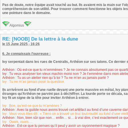
Pas de doute, notre équipe avait touché au but. Ils avaient mis la main sur l’o
compréhension de son utilité. Pour trouver comment fonctionne les objets les 
une pointure dans le domaine.
Algomius
RE: [NOOB] De la lettre à la dune
le 15 June 2025 - 16:26
6. Je connaissais l’ouvreuse :
Ivy serpentait dans les rues de Centralis, Arthéon sur ses talons. Ce dernier 
Arthéon : Où est-ce que tu m’emmènes ? Je ne connais absolument pas ce quartie
Ivy : Tu veux analyser ton vieux machin moisi non ? Je t’emmène dans mon atelie
Arthéon : Tu as un atelier rien qu’à toi ? Tu ne m’en as jamais parlé ?
Ivy : Tu ne m’as jamais posé la question.
Ils arrivèrent au fond d’une ruelle devant une porte massive en métal. Ivy p
étranges qu’Arthéon ne parvint pas à déchiffrer. La lourde porte se décala, sa
Ivy fit un signe de la tête pour inviter Arthéon à entrer.
Ivy : Bon, qu’est-ce que tu m’amènes ?
Arthéon : Avec la guilde nous avons trouvé cet artéfact au fond d’une caverne dan
Ivy : Vous vous êtes dit : « Tiens on a trouvé un truc tout rouillé au fond d’une vie
Arthéon : Non, bien sûr que non… enfin… si… à vrai dire, c’est exactement ce qu
Ivy : Ouais, ouais….
Arthéon : Est-ce que tu penses qu’il peut y avoir un rayonnement magique ?