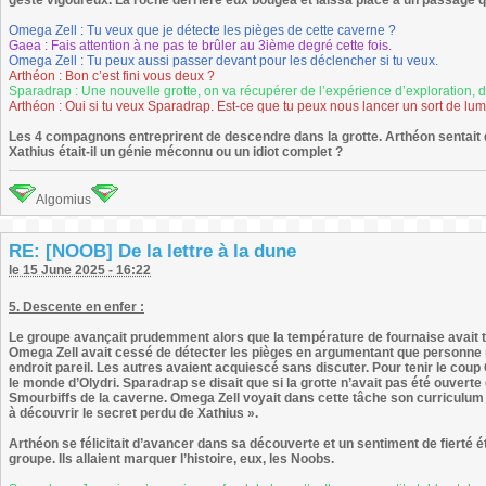
geste vigoureux. La roche derrière eux bougea et laissa place à un passage 
Omega Zell : Tu veux que je détecte les pièges de cette caverne ?
Gaea : Fais attention à ne pas te brûler au 3ième degré cette fois.
Omega Zell : Tu peux aussi passer devant pour les déclencher si tu veux.
Arthéon : Bon c’est fini vous deux ?
Sparadrap : Une nouvelle grotte, on va récupérer de l’expérience d’exploration, d
Arthéon : Oui si tu veux Sparadrap. Est-ce que tu peux nous lancer un sort de lu
Les 4 compagnons entreprirent de descendre dans la grotte. Arthéon sentait qu’
Xathius était-il un génie méconnu ou un idiot complet ?
Algomius
RE: [NOOB] De la lettre à la dune
le 15 June 2025 - 16:22
5. Descente en enfer :
Le groupe avançait prudemment alors que la température de fournaise avait
Omega Zell avait cessé de détecter les pièges en argumentant que personne n
endroit pareil. Les autres avaient acquiescé sans discuter. Pour tenir le coup 
le monde d’Olydri. Sparadrap se disait que si la grotte n’avait pas été ouvert
Smourbiffs de la caverne. Omega Zell voyait dans cette tâche son curriculum vi
à découvrir le secret perdu de Xathius ».
Arthéon se félicitait d’avancer dans sa découverte et un sentiment de fierté ét
groupe. Ils allaient marquer l’histoire, eux, les Noobs.