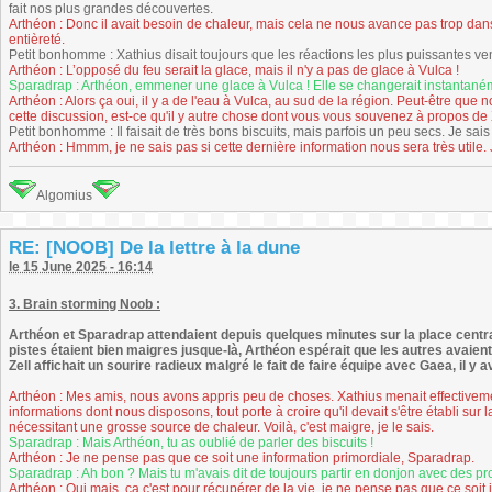
fait nos plus grandes découvertes.
Arthéon : Donc il avait besoin de chaleur, mais cela ne nous avance pas trop da
entièreté.
Petit bonhomme : Xathius disait toujours que les réactions les plus puissantes 
Arthéon : L’opposé du feu serait la glace, mais il n'y a pas de glace à Vulca !
Sparadrap : Arthéon, emmener une glace à Vulca ! Elle se changerait instantaném
Arthéon : Alors ça oui, il y a de l'eau à Vulca, au sud de la région. Peut-être q
cette discussion, est-ce qu'il y autre chose dont vous vous souvenez à propos de
Petit bonhomme : Il faisait de très bons biscuits, mais parfois un peu secs. Je sa
Arthéon : Hmmm, je ne sais pas si cette dernière information nous sera très utile. 
Algomius
RE: [NOOB] De la lettre à la dune
le 15 June 2025 - 16:14
3. Brain storming Noob :
Arthéon et Sparadrap attendaient depuis quelques minutes sur la place centra
pistes étaient bien maigres jusque-là, Arthéon espérait que les autres avaien
Zell affichait un sourire radieux malgré le fait de faire équipe avec Gaea, il y a
Arthéon : Mes amis, nous avons appris peu de choses. Xathius menait effectivem
informations dont nous disposons, tout porte à croire qu'il devait s'être établi sur la
nécessitant une grosse source de chaleur. Voilà, c'est maigre, je le sais.
Sparadrap : Mais Arthéon, tu as oublié de parler des biscuits !
Arthéon : Je ne pense pas que ce soit une information primordiale, Sparadrap.
Sparadrap : Ah bon ? Mais tu m'avais dit de toujours partir en donjon avec des pr
Arthéon : Oui mais, ça c'est pour récupérer de la vie, je ne pense pas que ce soit