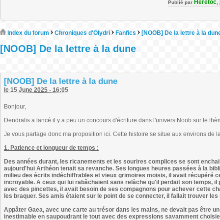
Heretoc
Publié par
,
Index du forum
Chroniques d'Olydri
Fanfics
[NOOB] De la lettre à la dun
[NOOB] De la lettre à la dune
[NOOB] De la lettre à la dune
le 15 June 2025 - 16:05
Bonjour,
Dendralis a lancé il y a peu un concours d'écriture dans l'univers Noob sur le thèm
Je vous partage donc ma proposition ici. Cette histoire se situe aux environs de 
1. Patience et longueur de temps :
Des années durant, les ricanements et les sourires complices se sont enchainé
aujourd'hui Arthéon tenait sa revanche. Ses longues heures passées à la biblio
milieu des écrits indéchiffrables et vieux grimoires moisis, il avait récupéré
incroyable. A ceux qui lui rabâchaient sans relâche qu'il perdait son temps, il po
avec des pincettes, il avait besoin de ses compagnons pour achever cette ch
les braquer. Ses amis étaient sur le point de se connecter, il fallait trouver les
Appâter Gaea, avec une carte au trésor dans les mains, ne devait pas être un p
inestimable en saupoudrant le tout avec des expressions savamment choisie : 