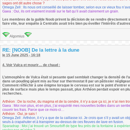
sages ont dit autre chose ?
Omega Zell : Ils nous ont conseillé de laisser tomber, selon eux ce vieux fou n’ava
Gaea : Oui, ils ont vraiment insisté sur le fait qu’il avait clairement un grain.
Les membres de la guilde Noob prirent la décision de se rendre directement su
faire vite, leur enquête à Centralis avait très bien pu éveiller l’intérêts d'au
Algomius
RE: [NOOB] De la lettre à la dune
le 15 June 2025 - 16:18
4. Voir Vulca et mourir… de chaud :
L’atmosphère de Vulca était si pesante quel semblait changer la densité de l’a
dans un pouding géant mis au four sur thermostat 8 par un pâtissier négligean
Comment réfléchir à une énigme lorsque le cerveau est sur le point d’entrer en 
plus de surface mais plus le temps passait, plus Arthéon perdait espoir en plus 
recherches.
Arthéon : De la roche, du magma et de la cendre, il n’y a que ça ici, je n’ai rien tr
Gaea : Moi non plus, et en plus, j’ai esquinté mes nouvelles bottes dans un senti
couvrir les frais. Parce que ce mois-ci…
Arthéon : Oui, je sais !
Omega Zell : Arthéon, il n’y a que de la caillasse ici. Je crois que s’il y avait un
seuls à crapahuter et à transpirer au-dessus de ces fleuves de lave en fusion.
Sparadrap : Moi j’ai trouvé un Smourbiff de type feu près de la fontaine à expérien