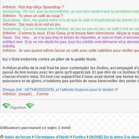
Arthéon : Pas trop déçu Sparadrap ?
Sparadrap : Ah non, pas du tout Arthéon, je suis très content que tu possèdes mai
Arthéon : Tu veux un café du coup ?
Sparadrap : Ben, ma grand-mère m’a dit que le café m’empêcherait de dormir la nui
Arthéon : Oui mais là on est en jeu.
Sparadrap : Ça ne change rien Arthéon, en jeu ou pas en jeu, un café c’est un caf
Arthéon : Comme tu veux. Et toi Gaea, je te trouve bien silencieuse, déçue je su
Gaea : Oui, Heu… je n’ai pas trop le temps de répondre, je suis en train d’annuler
artéfact rare. Si je ne me dépêche pas, tous les crédits vont démarrer et je devr
intérêts.
Arthéon : Je vais quand même lancer un café avec cette cafetière pour vérifier que 
Ivy s’était endormie contre un pilier de la guilde Noob.
Arthéon profita de la nuit fraiche pour contempler les étoiles, accompagné d’un
passé du bon temps avec les gens qu’il appréciait. Et que dire de ce Xathius
chacun d’entre nous. En tout cas aujourd’hui il nous avait donné une bonne le
puissance et de gloire, n’oublions pas parfois de nous émerveiller des petits
Omega Zell : ARTHEOOOOON, je t’attends toujours pour le donjon !!!
Arthéon : (soupir)… J’arrive
Algomius
Utilisateurs parcourant ce sujet: 1 invité
Index du forum
Chroniques d'Olydri
Fanfics
[NOOB] De la lettre à la dun