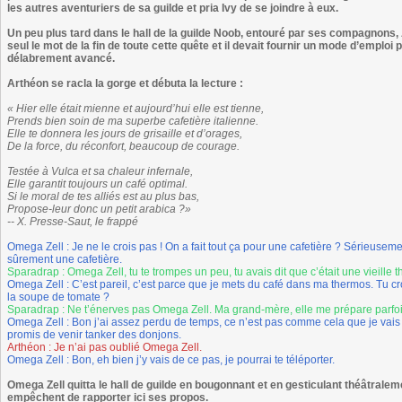
les autres aventuriers de sa guilde et pria Ivy de se joindre à eux.
Un peu plus tard dans le hall de la guilde Noob, entouré par ses compagnons, A
seul le mot de la fin de toute cette quête et il devait fournir un mode d’emplo
délabrement avancé.
Arthéon se racla la gorge et débuta la lecture :
« Hier elle était mienne et aujourd’hui elle est tienne,
Prends bien soin de ma superbe cafetière italienne.
Elle te donnera les jours de grisaille et d’orages,
De la force, du réconfort, beaucoup de courage.
Testée à Vulca et sa chaleur infernale,
Elle garantit toujours un café optimal.
Si le moral de tes alliés est au plus bas,
Propose-leur donc un petit arabica ?»
-- X. Presse-Saut, le frappé
Omega Zell : Je ne le crois pas ! On a fait tout ça pour une cafetière ? Sérieusement
sûrement une cafetière.
Sparadrap : Omega Zell, tu te trompes un peu, tu avais dit que c’était une vieille 
Omega Zell : C’est pareil, c’est parce que je mets du café dans ma thermos. Tu cr
la soupe de tomate ?
Sparadrap : Ne t’énerves pas Omega Zell. Ma grand-mère, elle me prépare parfo
Omega Zell : Bon j’ai assez perdu de temps, ce n’est pas comme cela que je vais 
promis de venir tanker des donjons.
Arthéon : Je n’ai pas oublié Omega Zell.
Omega Zell : Bon, eh bien j’y vais de ce pas, je pourrai te téléporter.
Omega Zell quitta le hall de guilde en bougonnant et en gesticulant théâtral
empêchent de rapporter ici ses propos.