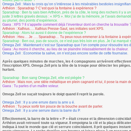
voulez pas m’aider ?
Omega Zell : Mais tu crois qu’on s’intéresse à tes misérables bestioles insignifian
Arthéon : Sparadrap ? C’est quoi la fontaine à expérience ?
Sparadrap : Ben tu sais bien Arthéon, près de la côte, le long des rochers il y a un
juste 3 lettres gravés dessus : « XPS ». Moi j’ai de la mémoire, je t’avais deman
au pluriel, des points d’expérience.
Gaea : XPS ? Il s’appelle comment déjà l’inventeur dont on cherche la trouvaille 
Arthéon : Xathius…. Xathius Presse-Saut, ses initiales sont XPS.
Sparadrap : Alors lui aussi il donne de l’expérience ?
Arthéon : Heu… Je …. Sparadrap… Tu peux nous emmener à la fontaine à expér
Sparadrap : Ben oui, pas de soucis, ce n’est pas très loin en plus. Je l’ai marqué
Omega Zell : Maintenant c’est sur Sparadrap que l’on compte pour résoudre les é
Gaea : Au moins il cherche, au lieu de se plaindre inlassablement de la chaleur.
Omega Zell : Economise ta salive, on n’est pas encore sortie de cette fournaise.
Après quelques minutes de marches, les 4 compagnons arrivèrent effectivem
l’inscription XPS. Omega Zell pris la tête de la troupe pour détecter les pièges.
hurlant.
Sparadrap : Bon sang Omega Zell, elle est piégée ?
Arthéon : Mais non, une stèle métallique en plein cagnard et lui, il pose la main 
Gaea : Tu parles d’un maître voleur.
Omega Zell se suçait toujours le doigt quand il reprit la parole.
Omega Zell : Il y a une errure dans la arre u é.
Arthéon : Tu peux sortir ton pouce de la bouche avant de parler.
Omega Zell : Il y a une serrure dans la barre du P.
Effectivement, la barre de la lettre « P » était creuse et la dimension coïncidai
Arthéon avait retrouvé toute sa vigueur. Il empoigna la clé et la plaça délicat
indiqua à tout le monde que clé et serrure coïncidaient. Il prit quelques instan