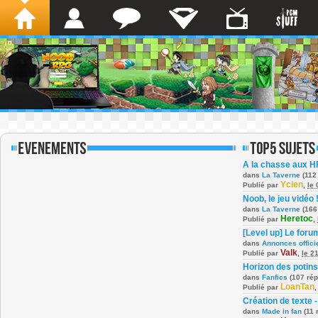
A la chasse aux H
dans
La Taverne
(112
Ycien
Publié par
,
le
Noob, le jeu vidéo 
dans
La Taverne
(166
Heretoc
Publié par
,
[Level up] Le foru
dans
Annonces offici
Valk
Publié par
,
le 2
Horizon des potins
dans
Fanfics
(107 ré
LoanTan
Publié par
Création de texte -
dans
Made in fan
(11 