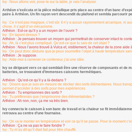
Ivy : Nous allons voir, pose-le sur la table, je vais l’analyser.
Arthéon s’exécuta et la pièce métallique pris place au centre d’un banc d’expé
paire à Arthéon. Un fin rayon vert descendit du plafond et sembla parcourir p
Ivy : Ce n’est pas magique, c’est sûr. Il n’y a aucun rayonnement arcanique, ni
chose, il s’agit d’un mécanisme.
Arthéon : Est-ce qu’il y a un moyen de l’ouvrir ?
Ivy : En tapant dessus ?
Arthéon : Je pensais trouver un moyen qui permettrait de conserver intact le cont
Ivy : Ah, là c’est plus compliqué. Qu’est-ce que tu sais de cet objet ?
Arthéon : Nous l’avons trouvé à Vulca et, visiblement, la chaleur de la zone aide
Ivy : On peut donc déduire que je peux soumettre l’objet à haute température sans
Arthéon : Je suppose.
Ivy : Aide-moi à ramener ce conteneur, j’ai une idée.
Ivy se dirigeant vers ce qui semblait être une réserve de composants et de mat
batteries, se trouvaient d’immenses caissons hermétiques.
Arthéon : Qu’est-ce qu’il y a là-dedans ?
Ivy : Disons que je suis en mesure de stocker des sorts élémentaires. Nous tran
permet d’accéder à des sorts pour mes expériences.
Arthéon : Tu emprisonnes des sorts ?
Ivy : Tu préfèrerais que j’emprisonne des élémentalistes ?
Arthéon : Ah non, non, ça me va très bien.
Ivy connecta le caisson à son banc de travail et la chaleur se fit immédiatemen
retrouva au centre d’une fournaise.
Ivy : On va le monter en température et voir ce qu’il se passe. Pour le moment c’e
Arthéon : Ça ne va pas le faire fondre ?
Ivy : Tu m’as dit qu’il était fait pour être chauffé.