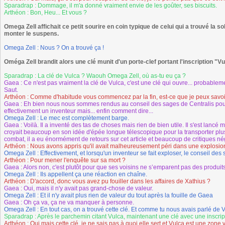
Sparadrap : Dommage, il m'a donné vraiment envie de les goûter, ses biscuits.
Arthéon : Bon, Heu... Et vous ?
Omega Zell affichait ce petit sourire en coin typique de celui qui a trouvé la s
monter le suspens.
Omega Zell : Nous ? On a trouvé ça !
Oméga Zell brandit alors une clé munit d'un porte-clef portant l'inscription "Vu
Sparadrap : La clé de Vulca ? Waouh Omega Zell, où as-tu eu ça ?
Gaea : Ce n'est pas vraiment la clé de Vulca, c'est une clé qui ouvre... probablem
Saut.
Arthéon : Comme d'habitude vous commencez par la fin, est-ce que je peux savoir 
Gaea : Eh bien nous nous sommes rendus au conseil des sages de Centralis pour 
effectivement un inventeur mais... enfin comment dire...
Omega Zell : Le mec est complètement barge.
Gaea : Voilà. Il a inventé des tas de choses mais rien de bien utile. Il s'est lan
croyait beaucoup en son idée d'épée longue télescopique pour la transporter plus
combat, il a eu énormément de retours sur cet article et beaucoup de critiques né
Arthéon : Nous avons appris qu'il avait malheureusement péri dans une explosion
Omega Zell : Effectivement, et lorsqu'un inventeur se fait exploser, le conseil de
Arthéon : Pour mener l'enquête sur sa mort ?
Gaea : Alors non, c'est plutôt pour que ses voisins ne s’emparent pas des produits 
Omega Zell : Ils appellent ça une réaction en chaîne.
Arthéon : D'accord, donc vous avez pu fouiller dans les affaires de Xathius ?
Gaea : Oui, mais il n'y avait pas grand-chose de valeur.
Omega Zell : Et il n'y avait plus rien de valeur du tout après la fouille de Gaea
Gaea : Oh ça va, ça ne va manquer à personne.
Omega Zell : En tout cas, on a trouvé cette clé. Et comme tu nous avais parlé de Vul
Sparadrap : Après le parchemin citant Vulca, maintenant une clé avec une inscripti
Arthéon : Oui mais cette clé, je ne sais pas à quoi elle sert et Vulca est une zon