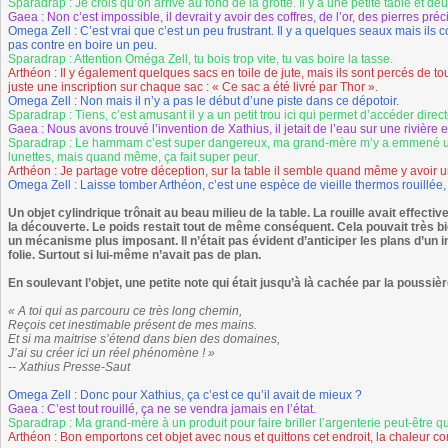
Sparadrap : Je crois qu’on arrive au fond de la grotte. Il y a une petite table et de
Gaea : Non c’est impossible, il devrait y avoir des coffres, de l’or, des pierres préc
Omega Zell : C’est vrai que c’est un peu frustrant. Il y a quelques seaux mais ils 
pas contre en boire un peu.
Sparadrap : Attention Oméga Zell, tu bois trop vite, tu vas boire la tasse.
Arthéon : Il y également quelques sacs en toile de jute, mais ils sont percés de to
juste une inscription sur chaque sac : « Ce sac a été livré par Thor ».
Omega Zell : Non mais il n’y a pas le début d’une piste dans ce dépotoir.
Sparadrap : Tiens, c’est amusant il y a un petit trou ici qui permet d’accéder direct
Gaea : Nous avons trouvé l’invention de Xathius, il jetait de l’eau sur une rivière 
Sparadrap : Le hammam c’est super dangereux, ma grand-mère m’y a emmené une fo
lunettes, mais quand même, ça fait super peur.
Arthéon : Je partage votre déception, sur la table il semble quand même y avoir u
Omega Zell : Laisse tomber Arthéon, c’est une espèce de vieille thermos rouillée, t
Un objet cylindrique trônait au beau milieu de la table. La rouille avait effective
la découverte. Le poids restait tout de même conséquent. Cela pouvait très b
un mécanisme plus imposant. Il n’était pas évident d’anticiper les plans d’un inv
folie. Surtout si lui-même n’avait pas de plan.
En soulevant l’objet, une petite note qui était jusqu’à là cachée par la poussière
« A toi qui as parcouru ce très long chemin,
Reçois cet inestimable présent de mes mains.
Et si ma maitrise s’étend dans bien des domaines,
J’ai su créer ici un réel phénomène ! »
-- Xathius Presse-Saut
Omega Zell : Donc pour Xathius, ça c’est ce qu’il avait de mieux ?
Gaea : C’est tout rouillé, ça ne se vendra jamais en l’état.
Sparadrap : Ma grand-mère à un produit pour faire briller l’argenterie peut-être qu
Arthéon : Bon emportons cet objet avec nous et quittons cet endroit, la chaleur