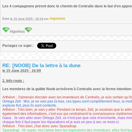
Les 4 compagnons prirent donc le chemin de Centralis dans le but d'en appre
Algomius
Édité
le 15 June 2025 - 16:19
par
Algomius
Partagez ce sujet :
RE: [NOOB] De la lettre à la dune
le 15 June 2025 - 16:09
2. Info route :
Les membres de la guilde Noob arrivèrent à Centralis avec la ferme intention d
Arthéon : J'aimerais discuter avec les inventeurs de Centralis, je suis certain qu’i
Omega Zell : Moi, je ne vais pas là-bas, ces types sont complètement fous, la moi
explose fort, plus ils sont contents.
Arthéon : Très bien, je vais y aller. Pendant ce temps, Zell, je voudrais que tu aille
également des informations, c'est eux qui centralisent la connaissance olydrienn
Gaea : Je vais aller avec Omega Zell, ce n'est pas que cela m'enchante, mais moi
chaque fois il faut payer les réparations et je suis un peu à sec ce mois-ci.
Arthéon : Très bien, j'irai donc avec Sparadrap.
Sparadrap : Ah super, moi j'aime bien les explosions des inventeurs, elles font tou