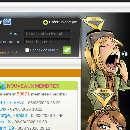
Créer un compte
Email
t de passe
Connexion Auto ?
asse oublié
NOUVEAUX MEMBRES
90671
ellement
membres inscrits !
HÉOLEVRAI
- 03/08/2026 23:20
vix
- 02/08/2026 19:11
orge_Kaplan
- 02/08/2026 12:45
aZu13
- 02/08/2026 10:33
trix_19
- 30/07/2026 09:12