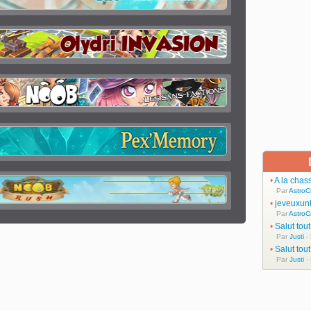
•
A la chas
Par
AstroC
•
jeveuxun
Par
AstroC
•
Salut tou
Par
Justi
-
•
Salut tou
Par
Justi
-