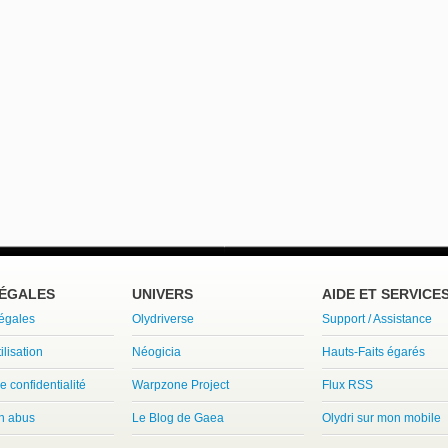
LÉGALES
UNIVERS
AIDE ET SERVICE
légales
Olydriverse
Support / Assistance
ilisation
Néogicia
Hauts-Faits égarés
e confidentialité
Warpzone Project
Flux RSS
un abus
Le Blog de Gaea
Olydri sur mon mobile