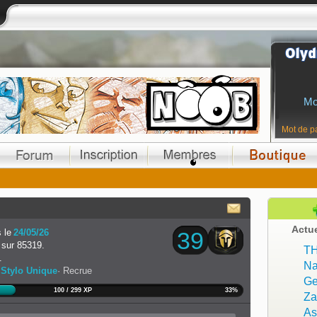
Mo
Mot de p
Actu
 le
24/05/26
39
sur 85319.
T
.
Na
 Stylo Unique
Recrue
Ge
100 / 299 XP
33%
Z
As