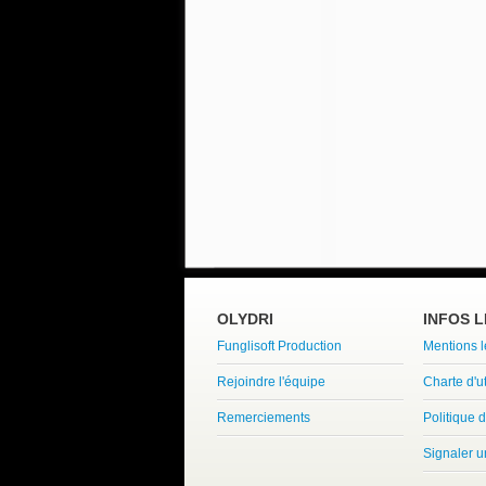
OLYDRI
INFOS 
Funglisoft Production
Mentions 
Rejoindre l'équipe
Charte d'ut
Remerciements
Politique d
Signaler 