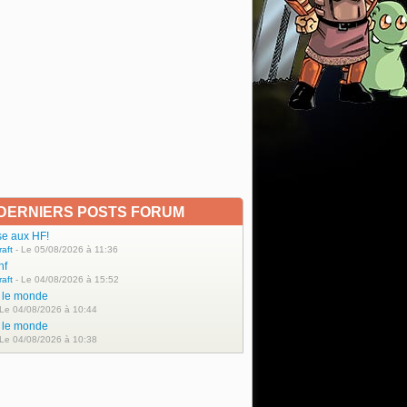
DERNIERS POSTS FORUM
se aux HF!
raft
- Le 05/08/2026 à 11:36
hf
raft
- Le 04/08/2026 à 15:52
t le monde
 Le 04/08/2026 à 10:44
t le monde
 Le 04/08/2026 à 10:38