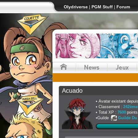
Olydriverse
|
PGM Stuff
|
Forum
Acuado
Avatar existant depuis
Classement :
242ème
Total XP :
7600
points
Guilde :
Guilde Du