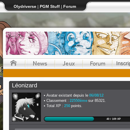
Olydriverse
|
PGM Stuff
|
Forum
Léonizard
Avatar existant depuis le
06/08/12
Classement :
22550ème
sur 85321.
Total XP :
250
points.
40 / 109 XP