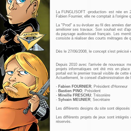
La FUNGLISOFT -production- est née en 20
Fabien Fournier, elle ne comptait à l'origin
La "Prod" a su évoluer au fil des années dan
améliorer ses travaux. Son souhait est d'app
du paysage audiovisuel français. Les membr
consiste à réaliser des courts métrages de 
Dès le 27/06/2008, le concept s'est précisé et
Depuis 2010 avec l'arrivée de nouveaux m
projets informatiques ont été mis en place
portail est le premier travail visible de cette
Actuellement, le conseil d'administration de 
-
Fabien FOURNIER
; Président d'Honneur
-
Bastien PINO
; Président
-
Mireille FRESCHU
; Trésorière
-
Sylvain MEUNIER
; Secrétaire
Les différents designs du site sont déposés 
Les différents projets de jeux sont intégrés
réservés.