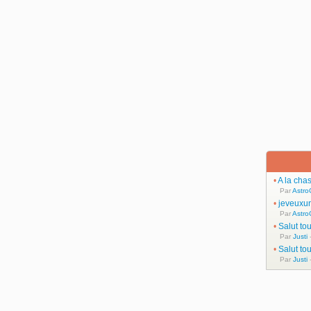
•
A la cha
Par
Astro
•
jeveuxu
Par
Astro
•
Salut to
Par
Justi
-
•
Salut to
Par
Justi
-