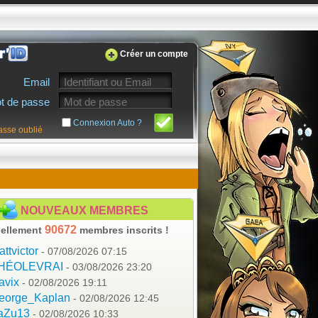
Créer un compte
Email
t de passe
Connexion Auto ?
asse oublié
NOUVEAUX MEMBRES
90672
ellement
membres inscrits !
ttvictor
- 07/08/2026 07:15
HÉOLEVRAI
- 03/08/2026 23:20
avix
- 02/08/2026 19:11
eorge_Kaplan
- 02/08/2026 12:45
aZu13
- 02/08/2026 10:33