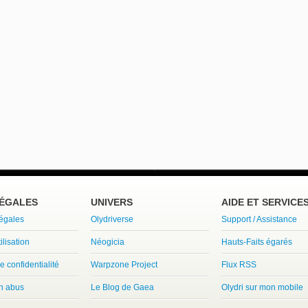
LÉGALES
UNIVERS
AIDE ET SERVICE
légales
Olydriverse
Support / Assistance
ilisation
Néogicia
Hauts-Faits égarés
e confidentialité
Warpzone Project
Flux RSS
un abus
Le Blog de Gaea
Olydri sur mon mobile