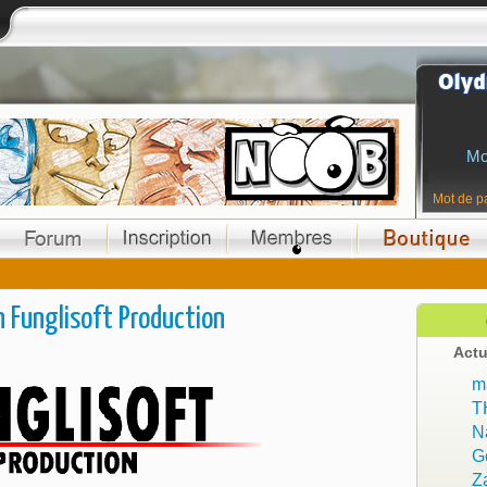
Mo
Mot de p
n Funglisoft Production
Actu
ma
T
N
G
Z