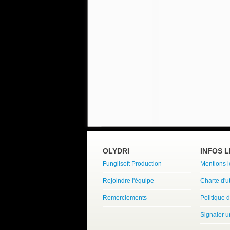
OLYDRI
INFOS 
Funglisoft Production
Mentions 
Rejoindre l'équipe
Charte d'ut
Remerciements
Politique d
Signaler 