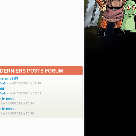
DERNIERS POSTS FORUM
sse aux HF!
Craft
- Le 05/08/2026 à 11:36
nhf
Craft
- Le 04/08/2026 à 15:52
ut le monde
 Le 04/08/2026 à 10:44
ut le monde
 Le 04/08/2026 à 10:38