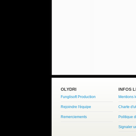
OLYDRI
INFOS 
Funglisoft Production
Mentions 
Rejoindre l'équipe
Charte d'ut
Remerciements
Politique d
Signaler 