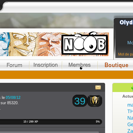
Mo
Mot de p
Actu
 le
05/08/12
39
sur 85320.
ma
.
T
Na
15 / 299 XP
5%
Ge
Z