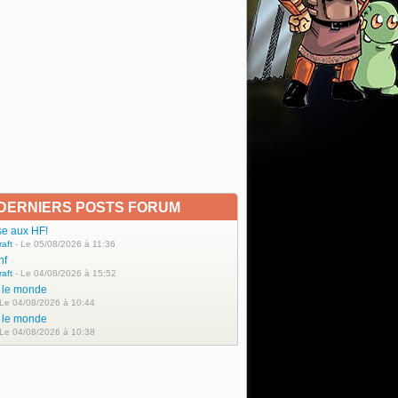
DERNIERS POSTS FORUM
se aux HF!
raft
- Le 05/08/2026 à 11:36
hf
raft
- Le 04/08/2026 à 15:52
t le monde
 Le 04/08/2026 à 10:44
t le monde
 Le 04/08/2026 à 10:38