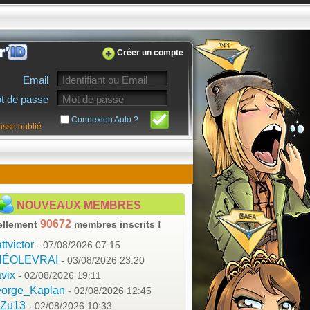
Créer un compte
Email
t de passe
Connexion Auto ?
asse oublié
NOUVEAUX MEMBRES
90672
ellement
membres inscrits !
ttvictor
- 07/08/2026 07:15
HÉOLEVRAI
- 03/08/2026 23:20
vix
- 02/08/2026 19:11
orge_Kaplan
- 02/08/2026 12:45
aZu13
- 02/08/2026 10:33