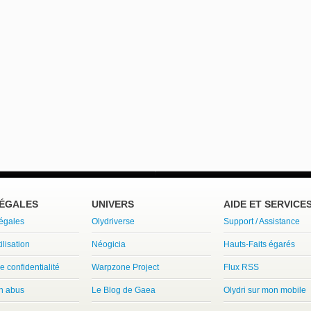
LÉGALES
UNIVERS
AIDE ET SERVICE
légales
Olydriverse
Support / Assistance
ilisation
Néogicia
Hauts-Faits égarés
e confidentialité
Warpzone Project
Flux RSS
un abus
Le Blog de Gaea
Olydri sur mon mobile