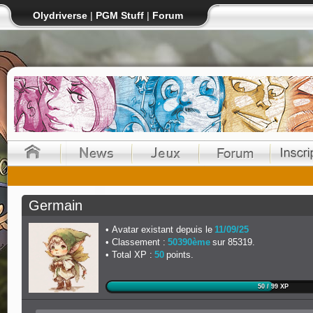
Olydriverse
|
PGM Stuff
|
Forum
Germain
Avatar existant depuis le
11/09/25
Classement :
50390ème
sur 85319.
Total XP :
50
points.
50 / 99 XP