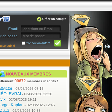
Créer un compte
Email
t de passe
Connexion Auto ?
asse oublié
NOUVEAUX MEMBRES
90672
ellement
membres inscrits !
ttvictor
- 07/08/2026 07:15
HÉOLEVRAI
- 03/08/2026 23:20
vix
- 02/08/2026 19:11
orge_Kaplan
- 02/08/2026 12:45
aZu13
- 02/08/2026 10:33