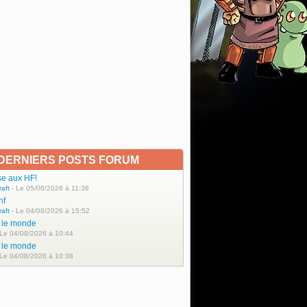
DERNIERS POSTS FORUM
se aux HF!
raft
- Le 05/08/2026 à 11:36
hf
raft
- Le 04/08/2026 à 15:52
t le monde
 Le 04/08/2026 à 10:44
t le monde
 Le 04/08/2026 à 10:38