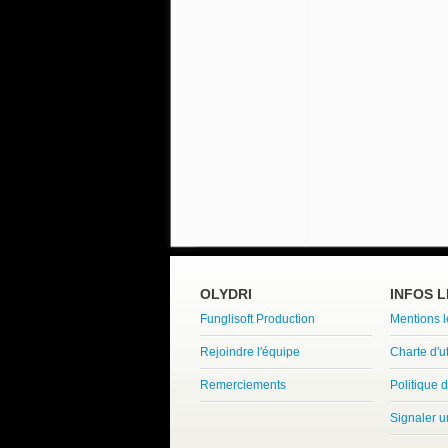
OLYDRI
INFOS 
Funglisoft Production
Mentions 
Rejoindre l'équipe
Charte d'ut
Remerciements
Politique d
Signaler 