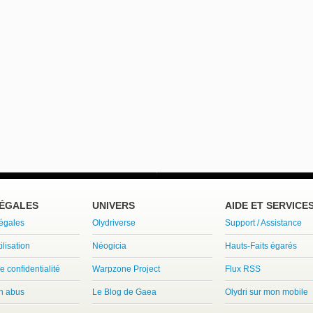
LÉGALES
UNIVERS
AIDE ET SERVICE
légales
Olydriverse
Support / Assistance
ilisation
Néogicia
Hauts-Faits égarés
e confidentialité
Warpzone Project
Flux RSS
un abus
Le Blog de Gaea
Olydri sur mon mobile