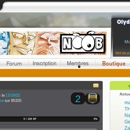
Mo
Mot de p
Actu
 le
13/10/22
2
me
sur 85320.
ma
T
Na
0 / 109 XP
0%
Ge
Z