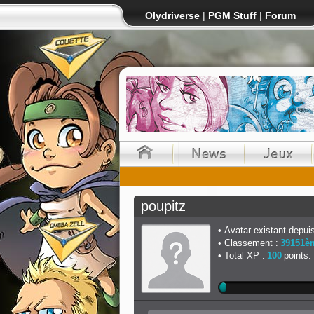
Olydriverse
|
PGM Stuff
|
Forum
poupitz
Avatar existant depuis
Classement :
39151è
Total XP :
100
points.