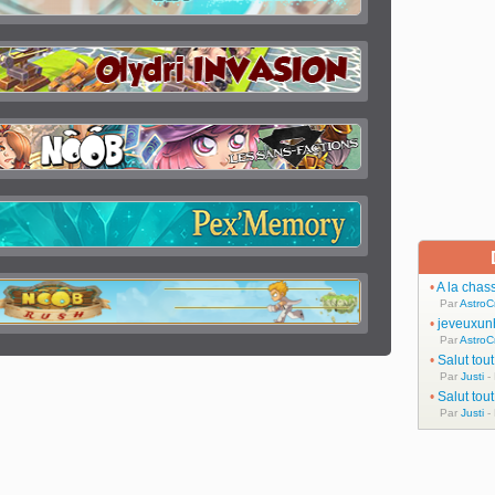
•
A la chas
Par
AstroC
•
jeveuxun
Par
AstroC
•
Salut tou
Par
Justi
-
•
Salut tou
Par
Justi
-