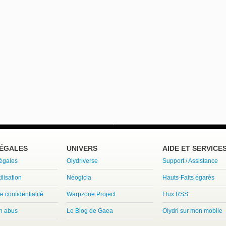
LÉGALES
UNIVERS
AIDE ET SERVICE
légales
Olydriverse
Support / Assistance
ilisation
Néogicia
Hauts-Faits égarés
e confidentialité
Warpzone Project
Flux RSS
un abus
Le Blog de Gaea
Olydri sur mon mobile