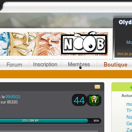
Mo
Mot de p
Actu
 le
05/05/22
44
sur 85320.
ma
.
T
Na
275 / 299 XP
91%
Ge
Z