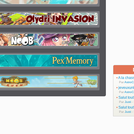
•
A la chas
Par
AstroC
•
jeveuxun
Par
AstroC
•
Salut tou
Par
Justi
-
•
Salut tou
Par
Justi
-