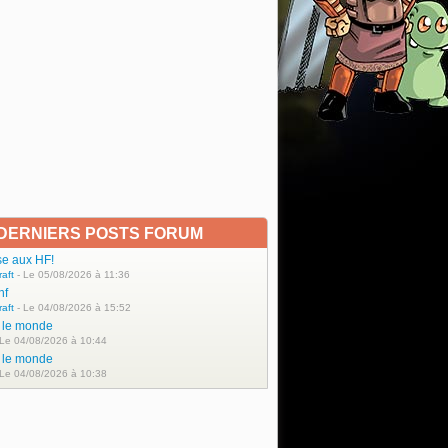
DERNIERS POSTS FORUM
se aux HF!
raft
- Le 05/08/2026 à 11:36
hf
raft
- Le 04/08/2026 à 15:52
t le monde
 Le 04/08/2026 à 10:44
t le monde
 Le 04/08/2026 à 10:38