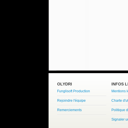
OLYDRI
INFOS 
Funglisoft Production
Mentions 
Rejoindre l'équipe
Charte d'ut
Remerciements
Politique d
Signaler 