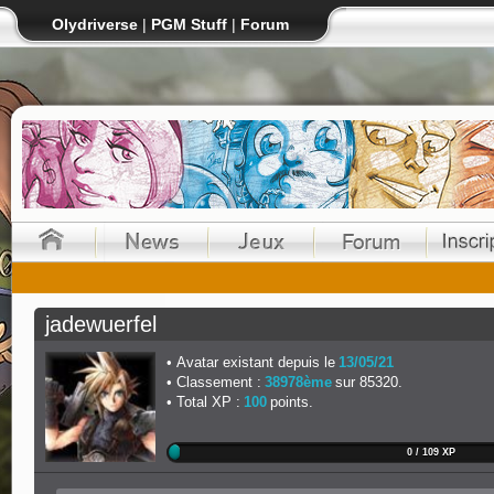
Olydriverse
|
PGM Stuff
|
Forum
jadewuerfel
Avatar existant depuis le
13/05/21
Classement :
38978ème
sur 85320.
Total XP :
100
points.
0 / 109 XP