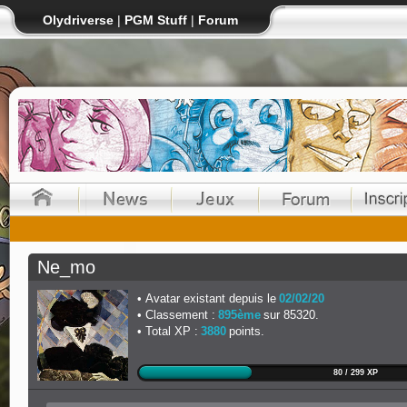
Olydriverse
|
PGM Stuff
|
Forum
Ne_mo
Avatar existant depuis le
02/02/20
Classement :
895ème
sur 85320.
Total XP :
3880
points.
80 / 299 XP