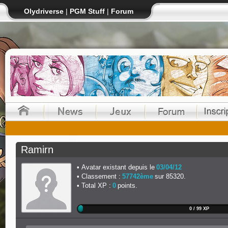
Olydriverse
|
PGM Stuff
|
Forum
Ramirn
Avatar existant depuis le
03/04/12
Classement :
57742ème
sur 85320.
Total XP :
0
points.
0 / 99 XP